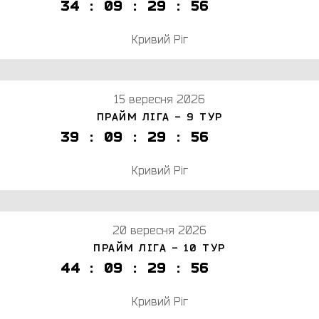
3
4
:
0
9
:
2
9
:
5
6
Кривий Ріг
15 вересня 2026
ПРАЙМ ЛІГА - 9 ТУР
3
9
:
0
9
:
2
9
:
5
6
Кривий Ріг
20 вересня 2026
ПРАЙМ ЛІГА - 10 ТУР
4
4
:
0
9
:
2
9
:
5
6
Кривий Ріг