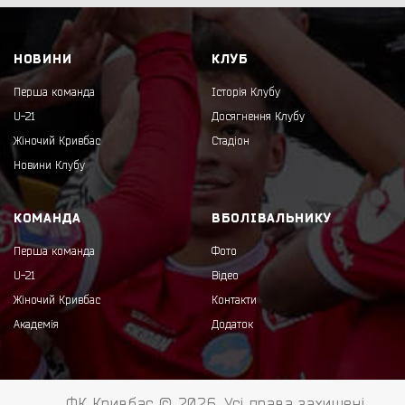
НОВИНИ
КЛУБ
Перша команда
Історія Клубу
U-21
Досягнення Клубу
Жіночий Кривбас
Стадіон
Новини Клубу
КОМАНДА
ВБОЛІВАЛЬНИКУ
Перша команда
Фото
U-21
Відео
Жіночий Кривбас
Контакти
Академія
Додаток
ФК Кривбас © 2026. Усі права захищені.