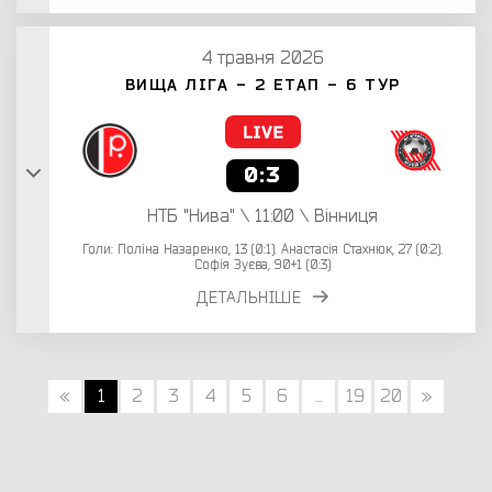
4 травня 2026
ВИЩА ЛІГА - 2 ЕТАП - 6 ТУР
0:3
НТБ "Нива" \ 11:00 \ Вінниця
Голи: Поліна Назаренко, 13 (0:1). Анастасія Стахнюк, 27 (0:2).
Софія Зуєва, 90+1 (0:3)
ДЕТАЛЬНІШЕ
«
1
2
3
4
5
6
...
19
20
»