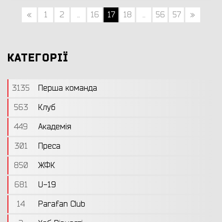
«
1
2
...
16
17
18
...
56
57
»
КАТЕГОРІЇ
3135
Перша команда
563
Клуб
449
Академія
301
Преса
850
ЖФК
681
U-19
14
Parafan Club