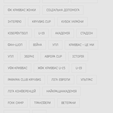
ФК КРИВБАС ЖІНКИ
СОЦІАЛЬНА ДОПОМОГА
ІНТЕРВ`Ю
KRYVBAS CUP
КУБОК УКРАЇНИ
КІБЕРФУТБОЛ
U-19
АКАДЕМІЯ
СТАДІОН
ФАН-ШОП
ВІЙНА
УПЛ
КРИВБАС - ЦЕ МИ
УПЛ
ЗБІРНІ
АВРОРА CUP
ІСТОРІЯ
УФК-КРИВБАС
ЖФК КРИВБАС U-15
U-19
PARAFAN CLUB KRYVBAS
ЛІГА ЄВРОПИ
УЛЬТРАС
ЛІГА КОНФЕРЕНЦІЙ
НАЙКРАЩААКАДЕМІЯ
FCKK CAMP
ТРАНСФЕРИ
ВЕТЕРАНИ