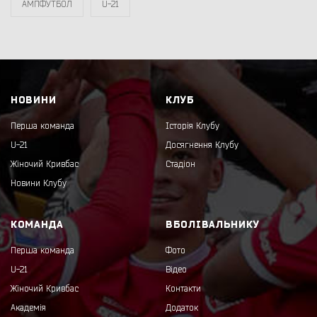
АМПФУТБОЛ
U-21
НОВИНИ
КЛУБ
Перша команда
Історія Клубу
U-21
Досягнення Клубу
Жіночий Кривбас
Стадіон
Новини Клубу
КОМАНДА
ВБОЛІВАЛЬНИКУ
Перша команда
Фото
U-21
Відео
Жіночий Кривбас
Контакти
Академія
Додаток