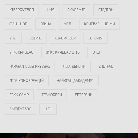
КІБЕРФУТБОЛ
U-19
АКАДЕМІЯ
СТАДІОН
ФАН-ШОП
ВІЙНА
УПЛ
КРИВБАС - ЦЕ МИ
УПЛ
ЗБІРНІ
АВРОРА CUP
ІСТОРІЯ
УФК-КРИВБАС
ЖФК КРИВБАС U-15
U-19
PARAFAN CLUB KRYVBAS
ЛІГА ЄВРОПИ
УЛЬТРАС
ЛІГА КОНФЕРЕНЦІЙ
НАЙКРАЩААКАДЕМІЯ
FCKK CAMP
ТРАНСФЕРИ
ВЕТЕРАНИ
АМПФУТБОЛ
U-21