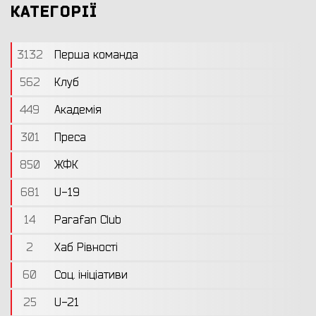
КАТЕГОРІЇ
3132
Перша команда
562
Клуб
449
Академія
301
Преса
850
ЖФК
681
U-19
14
Parafan Club
2
Хаб Рівності
60
Соц. ініціативи
25
U-21