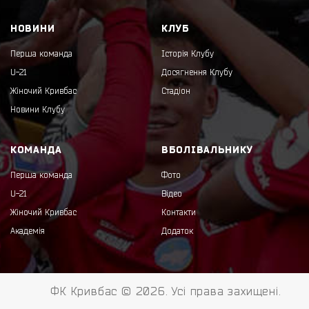
НОВИНИ
КЛУБ
Перша команда
Історія Клубу
U-21
Досягнення Клубу
Жіночий Кривбас
Стадіон
Новини Клубу
КОМАНДА
ВБОЛІВАЛЬНИКУ
Перша команда
Фото
U-21
Відео
Жіночий Кривбас
Контакти
Академія
Додаток
ФК Кривбас © 2026. Усі права захищені.