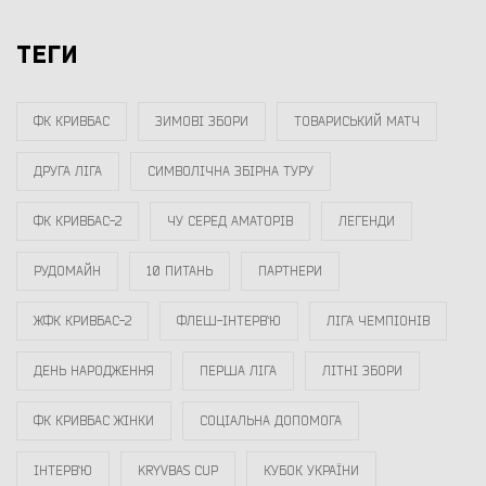
ТЕГИ
ФК КРИВБАС
ЗИМОВІ ЗБОРИ
ТОВАРИСЬКИЙ МАТЧ
ДРУГА ЛІГА
СИМВОЛІЧНА ЗБІРНА ТУРУ
ФК КРИВБАС-2
ЧУ СЕРЕД АМАТОРІВ
ЛЕГЕНДИ
РУДОМАЙН
10 ПИТАНЬ
ПАРТНЕРИ
ЖФК КРИВБАС-2
ФЛЕШ-ІНТЕРВ`Ю
ЛІГА ЧЕМПІОНІВ
ДЕНЬ НАРОДЖЕННЯ
ПЕРША ЛІГА
ЛІТНІ ЗБОРИ
ФК КРИВБАС ЖІНКИ
СОЦІАЛЬНА ДОПОМОГА
ІНТЕРВ`Ю
KRYVBAS CUP
КУБОК УКРАЇНИ