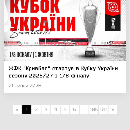
ЖФК "Кривбас" стартує в Кубку України
сезону 2026/27 з 1/8 фіналу
21 липня 2026
«
1
2
3
4
5
6
...
106
107
»