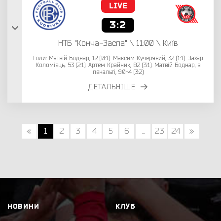
3:2
НТБ "Конча-Заспа" \ 11:00 \ Київ
Голи: Матвій Боднар, 12 (0:1). Максим Кучерявий, 32 (1:1). Захар
Коломієць, 53 (2:1). Артем Крайник, 82 (3:1). Матвій Боднар, з
пенальті, 90+4 (3:2)
ДЕТАЛЬНІШЕ
«
1
2
3
4
5
6
...
23
24
»
НОВИНИ
КЛУБ