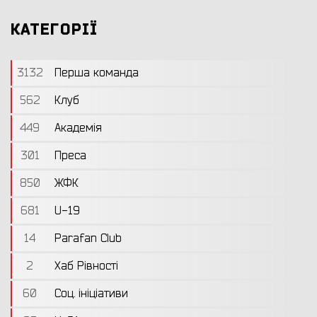
КАТЕГОРІЇ
3132
Перша команда
562
Клуб
449
Академія
301
Преса
850
ЖФК
681
U-19
14
Parafan Club
2
Хаб Рівності
60
Соц. ініціативи