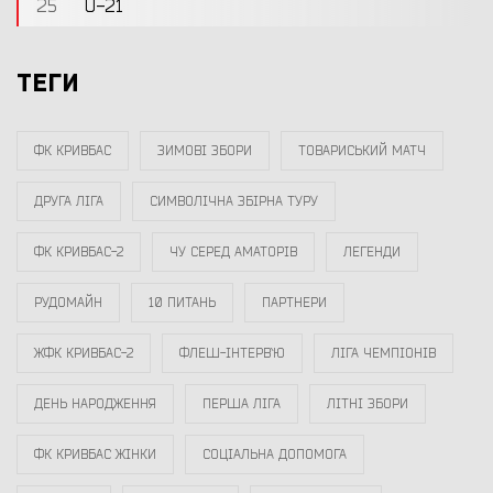
25
U-21
ТЕГИ
ФК КРИВБАС
ЗИМОВІ ЗБОРИ
ТОВАРИСЬКИЙ МАТЧ
ДРУГА ЛІГА
СИМВОЛІЧНА ЗБІРНА ТУРУ
ФК КРИВБАС-2
ЧУ СЕРЕД АМАТОРІВ
ЛЕГЕНДИ
РУДОМАЙН
10 ПИТАНЬ
ПАРТНЕРИ
ЖФК КРИВБАС-2
ФЛЕШ-ІНТЕРВ`Ю
ЛІГА ЧЕМПІОНІВ
ДЕНЬ НАРОДЖЕННЯ
ПЕРША ЛІГА
ЛІТНІ ЗБОРИ
ФК КРИВБАС ЖІНКИ
СОЦІАЛЬНА ДОПОМОГА