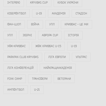
ІНТЕРВ`Ю
KRYVBAS CUP
КУБОК УКРАЇНИ
КІБЕРФУТБОЛ
U-19
АКАДЕМІЯ
СТАДІОН
ФАН-ШОП
ВІЙНА
УПЛ
КРИВБАС - ЦЕ МИ
УПЛ
ЗБІРНІ
АВРОРА CUP
ІСТОРІЯ
УФК-КРИВБАС
ЖФК КРИВБАС U-15
U-19
PARAFAN CLUB KRYVBAS
ЛІГА ЄВРОПИ
УЛЬТРАС
ЛІГА КОНФЕРЕНЦІЙ
НАЙКРАЩААКАДЕМІЯ
FCKK CAMP
ТРАНСФЕРИ
ВЕТЕРАНИ
АМПФУТБОЛ
U-21