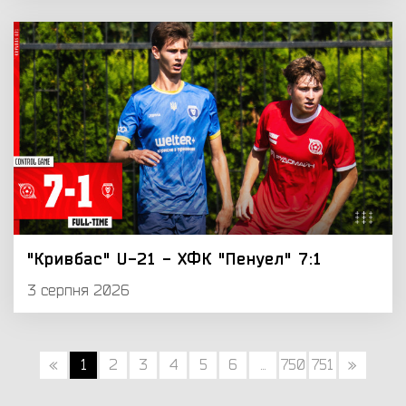
"Кривбас" U-21 - ХФК "Пенуел" 7:1
3 серпня 2026
«
1
2
3
4
5
6
...
750
751
»