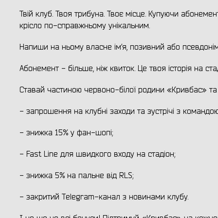
Твій клуб. Твоя трибуна. Твоє місце. Купуючи абонем
крісло по-справжньому унікальним.
Напиши на ньому власне ім’я, позивний або псевдоні
Абонемент - більше, ніж квиток. Це твоя історія на ст
Ставай частиною червоно-білої родини «Кривбас» т
- запрошення на клубні заходи та зустрічі з командою
- знижка 15% у фан-шопі;
- Fast Line для швидкого входу на стадіон;
- знижка 5% на пальне від RLS;
- закритий Telegram-канал з новинами клубу.