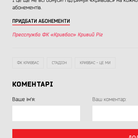
І це ще не всі бонуси! Підтримуй «Кривбас» на кожн
абонементів.
ПРИДБАТИ АБОНЕМЕНТИ
Пресслужба ФК «Кривбас» Кривий Ріг
ФК КРИВБАС
СТАДІОН
КРИВБАС - ЦЕ МИ
КОМЕНТАРІ
Ваше ім'я:
Ваш коментар:
ДО