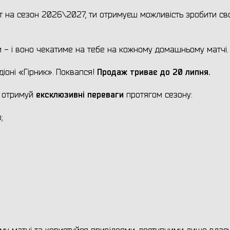
ент на сезон 2026\2027, ти отримуєш можливість зробити св
м - і воно чекатиме на тебе на кожному домашньому матчі.
Продаж триває до 20 липня.
адіоні «Гірник». Поквапся!
ексклюзивні переваги
а отримуй
протягом сезону:
;