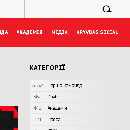
НДА
АКАДЕМІЯ
МЕДІА
KRYVBAS SOCIAL
КАТЕГОРІЇ
3132
Перша команда
562
Клуб
449
Академія
301
Преса