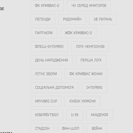
ФК КРИВБАС-2
ЧУ СЕРЕД АМАТОРІВ
оє
ЛЕГЕНДИ
РУДОМАЙН
10 ПИТАНЬ
ПАРТНЕРИ
ЖФК КРИВБАС-2
ФЛЕШ-ІНТЕРВ`Ю
ЛІГА ЧЕМПІОНІВ
ДЕНЬ НАРОДЖЕННЯ
ПЕРША ЛІГА
ЛІТНІ ЗБОРИ
ФК КРИВБАС ЖІНКИ
СОЦІАЛЬНА ДОПОМОГА
ІНТЕРВ`Ю
KRYVBAS CUP
КУБОК УКРАЇНИ
КІБЕРФУТБОЛ
U-19
АКАДЕМІЯ
СТАДІОН
ФАН-ШОП
ВІЙНА