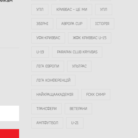
сникам
УПЛ
КРИВБАС - ЦЕ МИ
УПЛ
ЗБІРНІ
АВРОРА CUP
ІСТОРІЯ
УФК-КРИВБАС
ЖФК КРИВБАС U-15
U-19
PARAFAN CLUB KRYVBAS
ЛІГА ЄВРОПИ
УЛЬТРАС
ЛІГА КОНФЕРЕНЦІЙ
НАЙКРАЩААКАДЕМІЯ
FCKK CAMP
ТРАНСФЕРИ
ВЕТЕРАНИ
АМПФУТБОЛ
U-21