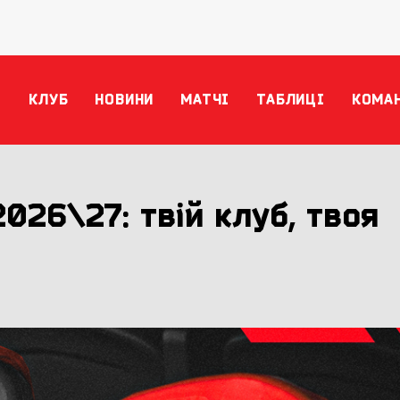
КЛУБ
НОВИНИ
МАТЧІ
ТАБЛИЦІ
КОМА
026\27: твій клуб, твоя