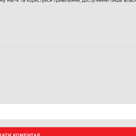
ому матчі та користуйся привілеями, доступними лише вла
ДАТИ КОМЕНТАР