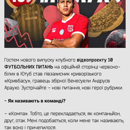
відеопроєкту 10
Гостем нового випуску клубного
ФУТБОЛЬНИХ ПИТАНЬ
на офіційній сторінці червоно-
білих в Ютуб став півзахисник криворізького
«Кривбасу», гравець збірної Венесуели Андрусв
Араухо. Зустрічайте - нові питання, нові герої рубрики.
- Як називають в команді?
- «Компа». Тобто, це перекладається, як компаньйон,
друг, отак. Мені подобається, коли мене так називають,
так воно і причепилося.