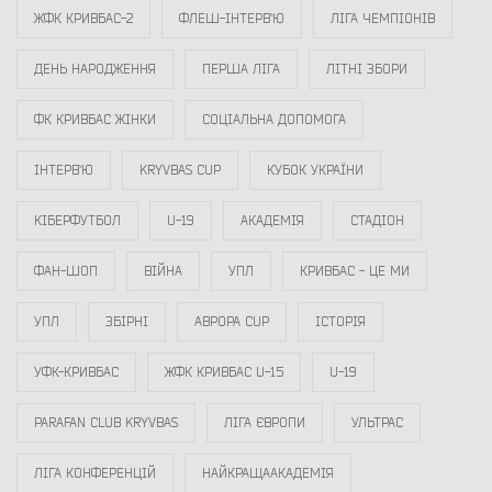
ЖФК КРИВБАС-2
ФЛЕШ-ІНТЕРВ`Ю
ЛІГА ЧЕМПІОНІВ
ДЕНЬ НАРОДЖЕННЯ
ПЕРША ЛІГА
ЛІТНІ ЗБОРИ
ФК КРИВБАС ЖІНКИ
СОЦІАЛЬНА ДОПОМОГА
ІНТЕРВ`Ю
KRYVBAS CUP
КУБОК УКРАЇНИ
КІБЕРФУТБОЛ
U-19
АКАДЕМІЯ
СТАДІОН
ФАН-ШОП
ВІЙНА
УПЛ
КРИВБАС - ЦЕ МИ
УПЛ
ЗБІРНІ
АВРОРА CUP
ІСТОРІЯ
УФК-КРИВБАС
ЖФК КРИВБАС U-15
U-19
PARAFAN CLUB KRYVBAS
ЛІГА ЄВРОПИ
УЛЬТРАС
ЛІГА КОНФЕРЕНЦІЙ
НАЙКРАЩААКАДЕМІЯ