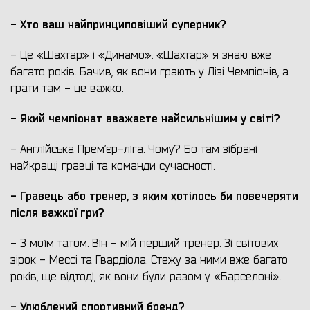
- Хто ваш найпринциповіший суперник?
- Це «Шахтар» і «Динамо». «Шахтар» я знаю вже
багато років. Бачив, як вони грають у Лізі Чемпіонів, а
грати там - це важко.
- Який чемпіонат вважаєте найсильнішим у світі?
- Англійська Прем’єр-ліга. Чому? Бо там зібрані
найкращі гравці та команди сучасності.
- Гравець або тренер, з яким хотілось би повечеряти
після важкої гри?
- З моїм татом. Він - мій перший тренер. Зі світових
зірок - Мессі та Гвардіола. Стежу за ними вже багато
років, ще відтоді, як вони були разом у «Барселоні».
- Улюблений спортивний бренд?