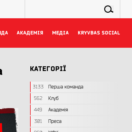
НДА
АКАДЕМІЯ
МЕДІА
KRYVBAS SOCIAL
а
КАТЕГОРІЇ
3133
Перша команда
562
Клуб
449
Академія
301
Преса