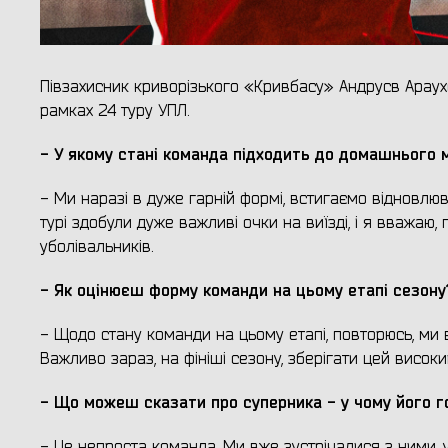
Півзахисник криворізького «Кривбасу» Андрусв Араух
рамках 24 туру УПЛ.
- У якому стані команда підходить до домашнього 
- Ми наразі в дуже гарній формі, встигаємо відновлюв
турі здобули дуже важливі очки на виїзді, і я вважаю
уболівальників.
- Як оцінюєш форму команди на цьому етапі сезону
- Щодо стану команди на цьому етапі, повторюсь, ми 
Важливо зараз, на фініші сезону, зберігати цей висок
- Що можеш сказати про суперника - у чому його г
- Це непроста команда. Ми вже зустрічалися з ними, 