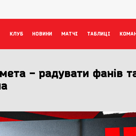
КЛУБ
НОВИНИ
МАТЧІ
ТАБЛИЦІ
КОМА
мета - радувати фанів т
ма