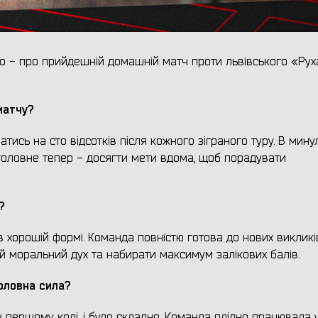
о - про прийдешній домашній матч проти львівського «Рух
матчу?
атись на сто відсотків після кожного зіграного туру. В мин
, головне тепер - досягти мети вдома, щоб порадувати
?
в хорошій формі. Команда повністю готова до нових викликі
ий моральний дух та набирати максимум залікових балів.
оловна сила?
у першому колі, і було складно. Команда плідно працювала 