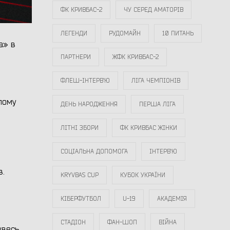
ФК КРИВБАС-2
ЧУ СЕРЕД АМАТОРІВ
ЛЕГЕНДИ
РУДОМАЙН
10 ПИТАНЬ
а» в
ПАРТНЕРИ
ЖФК КРИВБАС-2
ФЛЕШ-ІНТЕРВ`Ю
ЛІГА ЧЕМПІОНІВ
улому
ДЕНЬ НАРОДЖЕННЯ
ПЕРША ЛІГА
ЛІТНІ ЗБОРИ
ФК КРИВБАС ЖІНКИ
СОЦІАЛЬНА ДОПОМОГА
ІНТЕРВ`Ю
в.
KRYVBAS CUP
КУБОК УКРАЇНИ
КІБЕРФУТБОЛ
U-19
АКАДЕМІЯ
СТАДІОН
ФАН-ШОП
ВІЙНА
увесь