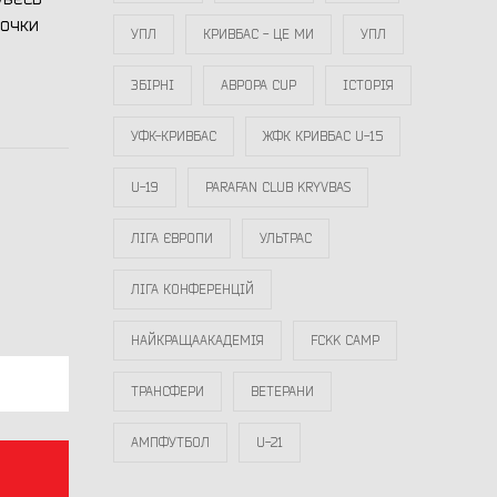
 очки
УПЛ
КРИВБАС - ЦЕ МИ
УПЛ
ЗБІРНІ
АВРОРА CUP
ІСТОРІЯ
УФК-КРИВБАС
ЖФК КРИВБАС U-15
U-19
PARAFAN CLUB KRYVBAS
ЛІГА ЄВРОПИ
УЛЬТРАС
ЛІГА КОНФЕРЕНЦІЙ
НАЙКРАЩААКАДЕМІЯ
FCKK CAMP
ТРАНСФЕРИ
ВЕТЕРАНИ
АМПФУТБОЛ
U-21