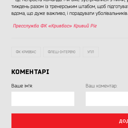
тиждень разом із тренерським штабом, щоб підготув
вдома, що дуже важливо, і порадувати уболівальників.
Пресслужба ФК «Кривбас» Кривий Ріг
ФК КРИВБАС
ФЛЕШ-ІНТЕРВ`Ю
УПЛ
КОМЕНТАРІ
Ваше ім'я:
Ваш коментар:
ДО