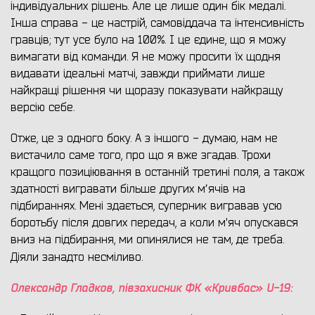
індивідуальних рішень. Але це лише один бік медалі.
Інша справа - це настрій, самовіддача та інтенсивність
гравців; тут усе було на 100%. І це єдине, що я можу
вимагати від команди. Я не можу просити їх щодня
видавати ідеальні матчі, завжди приймати лише
найкращі рішення чи щоразу показувати найкращу
версію себе.
Отже, це з одного боку. А з іншого - думаю, нам не
вистачило саме того, про що я вже згадав. Трохи
кращого позиціювання в останній третині поля, а також
здатності вигравати більше других мʼячів на
підбираннях. Мені здається, суперник вигравав усю
боротьбу після довгих передач, а коли м'яч опускався
вниз на підбирання, ми опинялися не там, де треба.
Діяли занадто несміливо.
Олександр Гладков, півзахисник ФК «Кривбас» U-19: