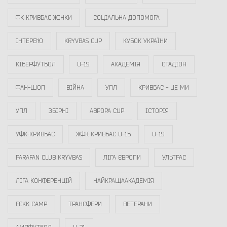
ФК КРИВБАС ЖІНКИ
СОЦІАЛЬНА ДОПОМОГА
ІНТЕРВ`Ю
KRYVBAS CUP
КУБОК УКРАЇНИ
КІБЕРФУТБОЛ
U-19
АКАДЕМІЯ
СТАДІОН
ФАН-ШОП
ВІЙНА
УПЛ
КРИВБАС - ЦЕ МИ
УПЛ
ЗБІРНІ
АВРОРА CUP
ІСТОРІЯ
УФК-КРИВБАС
ЖФК КРИВБАС U-15
U-19
PARAFAN CLUB KRYVBAS
ЛІГА ЄВРОПИ
УЛЬТРАС
ЛІГА КОНФЕРЕНЦІЙ
НАЙКРАЩААКАДЕМІЯ
FCKK CAMP
ТРАНСФЕРИ
ВЕТЕРАНИ