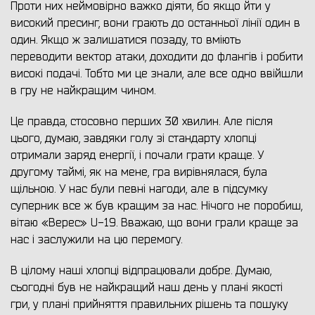
Проти них неймовірно важко діяти, бо якщо йти у
високий пресинг, вони грають до останньої лінії один в
один. Якщо ж залишатися позаду, то вміють
переводити вектор атаки, доходити до флангів і робити
високі подачі. Тобто ми це знали, але все одно ввійшли
в гру не найкращим чином.
Це правда, стосовно перших 30 хвилин. Але після
цього, думаю, завдяки голу зі стандарту хлопці
отримали заряд енергії, і почали грати краще. У
другому таймі, як на мене, гра вирівнялася, була
щільною. У нас були певні нагоди, але в підсумку
суперник все ж був кращим за нас. Нічого не поробиш,
вітаю «Верес» U-19. Вважаю, що вони грали краще за
нас і заслужили на цю перемогу.
В цілому наші хлопці відпрацювали добре. Думаю,
сьогодні був не найкращий наш день у плані якості
гри, у плані прийняття правильних рішень та пошуку