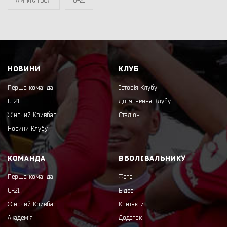
АМПФУТБОЛ
U-21
НОВИНИ
КЛУБ
Перша команда
Історія Клубу
U-21
Досягнення Клубу
Жіночий Кривбас
Стадіон
Новини Клубу
КОМАНДА
ВБОЛІВАЛЬНИКУ
Перша команда
Фото
U-21
Відео
Жіночий Кривбас
Контакти
Академія
Додаток