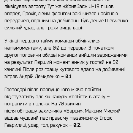
ліквідував загрозу. Тут же «Кривбас» U-19 пішов
вперед. Прохід лівим флангом закінчився навісною
передачею, першим на добиванні був Денис Шевченко:
сильний удар, але трохи вище воріт.
У кінці першого тайму команди обмінялися
напівмоментами, але 0:0 до перерви. З початком
другої половини обидві команди вийшли зарядженими
на результат. Перший момент виник у гостей на 50
хвилині. Після розіграшу кутового вдало на добиванні
0:1
зіграв Андрій Демиденко -
.
Господарі після пропущеного м'яча побігли
відігруватись, але як кажуть: «побігти в атаку –
потрапити в полон». На 70 хвилині
після обіграшу захисників «Барси», Максим Мисляй
віддав чудовий пас правому півзахиснику Ігорю
0:2
Гаврилиці, удар, гол, рахунок -
.