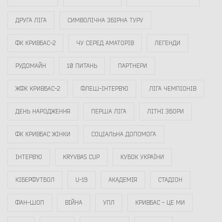
ДРУГА ЛІГА
СИМВОЛІЧНА ЗБІРНА ТУРУ
ФК КРИВБАС-2
ЧУ СЕРЕД АМАТОРІВ
ЛЕГЕНДИ
РУДОМАЙН
10 ПИТАНЬ
ПАРТНЕРИ
ЖФК КРИВБАС-2
ФЛЕШ-ІНТЕРВ`Ю
ЛІГА ЧЕМПІОНІВ
ДЕНЬ НАРОДЖЕННЯ
ПЕРША ЛІГА
ЛІТНІ ЗБОРИ
ФК КРИВБАС ЖІНКИ
СОЦІАЛЬНА ДОПОМОГА
ІНТЕРВ`Ю
KRYVBAS CUP
КУБОК УКРАЇНИ
КІБЕРФУТБОЛ
U-19
АКАДЕМІЯ
СТАДІОН
ФАН-ШОП
ВІЙНА
УПЛ
КРИВБАС - ЦЕ МИ