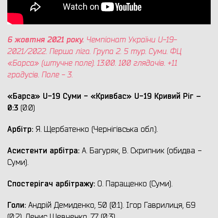
6 жовтня 2021 року.
Чемпіонат України U-19-
2021/2022. Перша ліга. Група 2. 5 тур. Суми. ФЦ
«Барса» (штучне поле). 13:00. 100 глядачів. +11
градусів. Поле - 3.
«Барс
а
» U-19 Суми - «Кривбас» U-19 Кривий Ріг
–
0:3
(0:0)
Арбітр:
Я. Щербатенко (Чернігівська обл.).
Асистенти арбітра:
А. Багуряк, В. Скрипник (обидва -
Суми).
Спостерігач арбітражу:
О. Паращенко (Суми).
Голи:
Андрій Демиденко, 50 (0:1). Ігор Гаврилиця, 69
(0:2). Денис Шевченко, 77 (0:3).