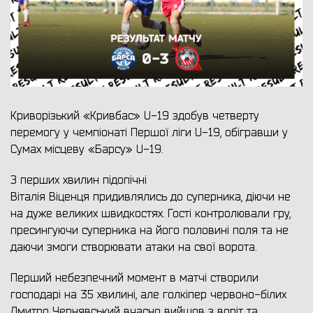
Криворізький «Кривбас» U-19 здобув четверту
перемогу у чемпіонаті Першої ліги U-19, обігравши у
Сумах місцеву «Барсу» U-19.
З перших хвилин підопічні
Віталія Віценця придивлялись до суперника, діючи не
на дуже великих швидкостях. Гості контролювали гру,
пресингуючи суперника на його половині поля та не
даючи змоги створювати атаки на свої ворота.
Перший небезпечний момент в матчі створили
господарі на 35 хвилині, але голкіпер червоно-білих
Дмитро Чернявський вчасно вийшов з воріт та