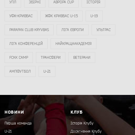
УПЛ
ЗБІРНІ
АВРОРА CUP
ІСТОРІЯ
УФК-КРИВБАС
ЖФК КРИВБАС U-15
U-19
PARAFAN CLUB KRYVBAS
ЛІГА ЄВРОПИ
УЛЬТРАС
ЛІГА КОНФЕРЕНЦІЙ
НАЙКРАЩААКАДЕМІЯ
FCKK CAMP
ТРАНСФЕРИ
ВЕТЕРАНИ
АМПФУТБОЛ
U-21
НОВИНИ
КЛУБ
Перша команда
Історія Клубу
U-21
Досягнення Клубу