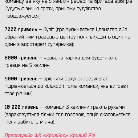
команду, за яку на 5 хвилин рефері та бригада арбітрів
будуть фізично грати, причому суддівство
продовжується);
7000 гривень
– буліт (гра зупиняється і донатер або
обраний ним гравець з центру поля виходить один на
один з воротарем суперника);
8000 гривень
– червона картка для будь-якого
гравця на 5 хвилин;
9000 гривень
– зрівняти рахунок (результат
підрівнюється до кількості голів команди, яка виграє і
стає рівним);
10 000 гивень
– команди 3 хвилини грають руками
(зараховується тільки гол головою, опція скасовується
після забитого мʼяча).
Пресслужба ФК «Кривбас» Кривий Ріг