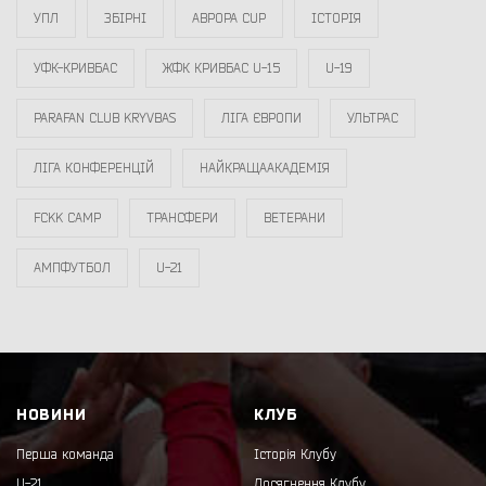
УПЛ
ЗБІРНІ
АВРОРА CUP
ІСТОРІЯ
УФК-КРИВБАС
ЖФК КРИВБАС U-15
U-19
PARAFAN CLUB KRYVBAS
ЛІГА ЄВРОПИ
УЛЬТРАС
ЛІГА КОНФЕРЕНЦІЙ
НАЙКРАЩААКАДЕМІЯ
FCKK CAMP
ТРАНСФЕРИ
ВЕТЕРАНИ
АМПФУТБОЛ
U-21
НОВИНИ
КЛУБ
Перша команда
Історія Клубу
U-21
Досягнення Клубу