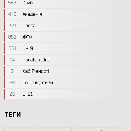
563
Клуб
449
Академія
301
Преса
850
ЖФК
681
U-19
14
Parafan Club
2
Хаб Рівності
60
Соц. ініціативи
26
U-21
ТЕГИ