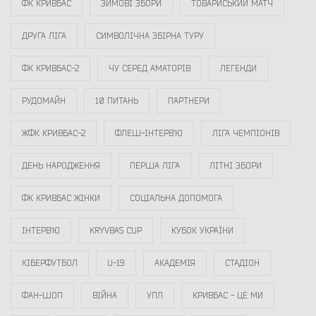
ФК КРИВБАС
ЗИМОВІ ЗБОРИ
ТОВАРИСЬКИЙ МАТЧ
ДРУГА ЛІГА
СИМВОЛІЧНА ЗБІРНА ТУРУ
ФК КРИВБАС-2
ЧУ СЕРЕД АМАТОРІВ
ЛЕГЕНДИ
РУДОМАЙН
10 ПИТАНЬ
ПАРТНЕРИ
ЖФК КРИВБАС-2
ФЛЕШ-ІНТЕРВ`Ю
ЛІГА ЧЕМПІОНІВ
ДЕНЬ НАРОДЖЕННЯ
ПЕРША ЛІГА
ЛІТНІ ЗБОРИ
ФК КРИВБАС ЖІНКИ
СОЦІАЛЬНА ДОПОМОГА
ІНТЕРВ`Ю
KRYVBAS CUP
КУБОК УКРАЇНИ
КІБЕРФУТБОЛ
U-19
АКАДЕМІЯ
СТАДІОН
ФАН-ШОП
ВІЙНА
УПЛ
КРИВБАС - ЦЕ МИ