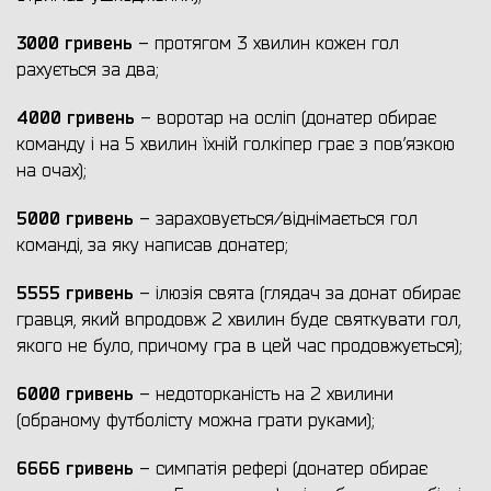
3000 гривень
– протягом 3 хвилин кожен гол
рахується за два;
4000 гривень
– воротар на осліп (донатер обирає
команду і на 5 хвилин їхній голкіпер грає з пов’язкою
на очах);
5000 гривень
– зараховується/віднімається гол
команді, за яку написав донатер;
5555 гривень
– ілюзія свята (глядач за донат обирає
гравця, який впродовж 2 хвилин буде святкувати гол,
якого не було, причому гра в цей час продовжується);
6000 гривень
– недоторканість на 2 хвилини
(обраному футболісту можна грати руками);
6666 гривень
– симпатія рефері (донатер обирає