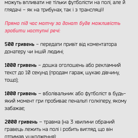
можуть впливати не тільки футболісти на полі, але й
глядачі - як на трибунах, так і з трансляції!
Прямо під час матчу за донат буде можливість
зробити наступні речі:
500 гривень
- передати привіт від коментатора
донатеру чи іншій людині;
1000 гривень
- дошка оголошень або рекламний
текст до 10 секунд (продам гараж, шукаю дівчину,
тощо);
1000 гривень
– вболівальник або футболіст в будь-
який момент гри пробиває пенальті голкіперу, якому
забажає;
2000 гривень
– травма (на 3 хвилини обраний
гравець лежить на полі і робить вигляд, що він
отримав ушкодження);