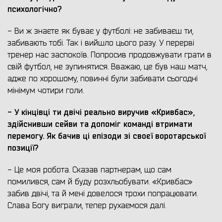
психологічно?
- Ви ж знаєте як буває у футболі: не забиваєш ти,
забивають тобі. Так і вийшло цього разу. У перерві
тренер нас заспокоїв. Попросив продовжувати грати в
свій футбол, не зупинятися. Вважаю, це був наш матч,
адже по хорошому, повинні були забивати сьогодні
мінімум чотири голи.
- У кінцівці ти двічі реально виручив «Кривбас»,
здійснивши сейви та допоміг команді втримати
перемогу. Як бачив ці епізоди зі своєї воротарської
позиції?
- Це моя робота. Сказав партнерам, що сам
помилився, сам й буду розхльобувати. «Кривбас»
забив двічі, та й мені довелося трохи попрацювати.
Слава Богу виграли, тепер рухаємося далі.