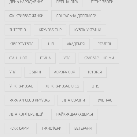
ДЕНЬ НАРОДЖЕННЯ
ПЕРША ЛІГА
ЛІТНІ ЗБОРИ
ФК КРИВБАС ЖІНКИ
СОЦІАЛЬНА ДОПОМОГА
ІНТЕРВ`Ю
KRYVBAS CUP
КУБОК УКРАЇНИ
КІБЕРФУТБОЛ
U-19
АКАДЕМІЯ
СТАДІОН
ФАН-ШОП
ВІЙНА
УПЛ
КРИВБАС - ЦЕ МИ
УПЛ
ЗБІРНІ
АВРОРА CUP
ІСТОРІЯ
УФК-КРИВБАС
ЖФК КРИВБАС U-15
U-19
PARAFAN CLUB KRYVBAS
ЛІГА ЄВРОПИ
УЛЬТРАС
ЛІГА КОНФЕРЕНЦІЙ
НАЙКРАЩААКАДЕМІЯ
FCKK CAMP
ТРАНСФЕРИ
ВЕТЕРАНИ