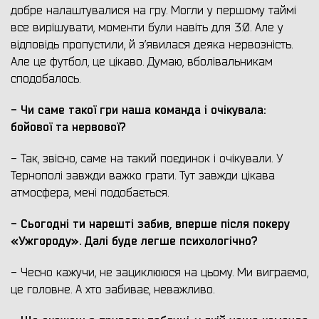
добре налаштувалися на гру. Могли у першому таймі
все вирішувати, моменти були навіть для 3:0. Але у
відповідь пропустили, й з’явилася деяка нервозність.
Але це футбол, це цікаво. Думаю, вболівальникам
сподобалось.
- Чи саме такої гри наша команда і очікувала:
бойової та нервової?
- Так, звісно, саме на такий поєдинок і очікували. У
Тернополі завжди важко грати. Тут завжди цікава
атмосфера, мені подобається.
- Сьогодні ти нарешті забив, вперше після покеру
«Ужгороду». Далі буде легше психологічно?
- Чесно кажучи, не зациклююся на цьому. Ми виграємо,
це головне. А хто забиває, неважливо.