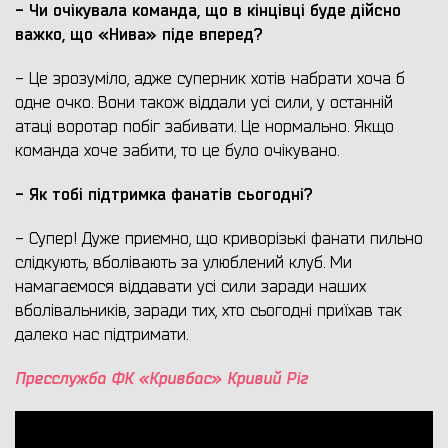
- Чи очікувала команда, що в кінцівці буде дійсно
важко, що «Нива» піде вперед?
- Це зрозуміло, адже суперник хотів набрати хоча б
одне очко. Вони також віддали усі сили, у останній
атаці воротар побіг забивати. Це нормально. Якщо
команда хоче забити, то це було очікувано.
- Як тобі підтримка фанатів сьогодні?
- Супер! Дуже приємно, що криворізькі фанати пильно
слідкують, вболівають за улюблений клуб. Ми
намагаємося віддавати усі сили заради наших
вболівальників, заради тих, хто сьогодні приїхав так
далеко нас підтримати.
Пресслужба ФК «Кривбас» Кривий Ріг