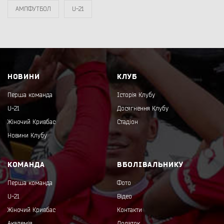
АМПФУТБОЛ
U-21
НОВИНИ
КЛУБ
Перша команда
Історія Клубу
U-21
Досягнення Клубу
Жіночий Кривбас
Стадіон
Новини Клубу
КОМАНДА
ВБОЛІВАЛЬНИКУ
Перша команда
Фото
U-21
Відео
Жіночий Кривбас
Контакти
Академія
Додаток