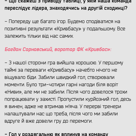
- Що скажеш з приводу таблиці, у якій наша команда
переслідує лідера, знаходячись на другій сходинці?
- Попереду ще багато ігор. Будемо сподіватися на
позитивні результати «Кривбасу» у подальшому. Все
залежить тільки від нас самих.
Богдан Сарнавський, воротар ФК «Кривбас»:
- З нашої сторони гра вийшла хорошою. У першому
таймі за переваги «Кривбасу» начебто нічого не
віщувало біди. Забили швидкий гол, створювали
моменти. Було три-чотири гарні нагоди біля воріт
«Ниви», але ми не забили. Після чого довелося трохи
попрацювати у захисті. Пропустили курйозний гол, десь
я винен, адже не втримав м’яча. У перерві тренери
налаштували нас що треба, після чого ми забили
вдруге й вже довели гру до перемоги.
- Гол у роздягальню як вплинув на команду