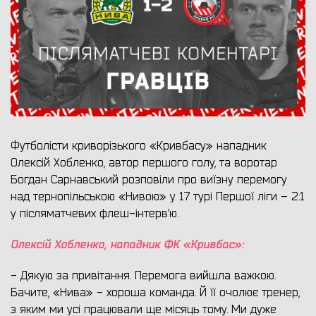
Футболісти криворізького «Кривбасу» нападник
Олексій Хобленко, автор першого голу, та воротар
Богдан Сарнавський розповіли про виїзну перемогу
над тернопільською «Нивою» у 17 турі Першої ліги – 2:1
у післяматчевих флеш-інтерв’ю.
Олексій Хобленко, нападник ФК «Кривбас»:
- Дякую за привітання. Перемога вийшла важкою.
Бачите, «Нива» - хороша команда. Й її очолює тренер,
з яким ми усі працювали ще місяць тому. Ми дуже