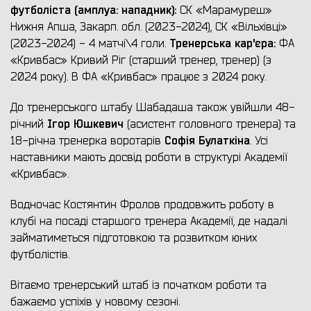
футболіста (амплуа: нападник):
СК «Марамуреш»
Нижня Апша, Закарп. обл. (2023-2024), СК «Вільхівці»
Тренерська кар'єра:
(2023-2024) - 4 матчі\4 голи.
ФА
«Кривбас» Кривий Ріг (старший тренер, тренер) (з
2024 року). В ФА «Кривбас» працює з 2024 року.
До тренерського штабу Шабадаша також увійшли 48-
Ігор Юшкевич
річний
(асистент головного тренера) та
Софія Булаткіна
18-річна тренерка воротарів
. Усі
наставники мають досвід роботи в структурі Академії
«Кривбас».
Водночас Костянтин Фролов продовжить роботу в
клубі на посаді старшого тренера Академії, де надалі
займатиметься підготовкою та розвитком юних
футболістів.
Вітаємо тренерський штаб із початком роботи та
бажаємо успіхів у новому сезоні.