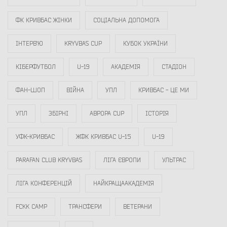
ФК КРИВБАС ЖІНКИ
СОЦІАЛЬНА ДОПОМОГА
ІНТЕРВ`Ю
KRYVBAS CUP
КУБОК УКРАЇНИ
КІБЕРФУТБОЛ
U-19
АКАДЕМІЯ
СТАДІОН
ФАН-ШОП
ВІЙНА
УПЛ
КРИВБАС - ЦЕ МИ
УПЛ
ЗБІРНІ
АВРОРА CUP
ІСТОРІЯ
УФК-КРИВБАС
ЖФК КРИВБАС U-15
U-19
PARAFAN CLUB KRYVBAS
ЛІГА ЄВРОПИ
УЛЬТРАС
ЛІГА КОНФЕРЕНЦІЙ
НАЙКРАЩААКАДЕМІЯ
FCKK CAMP
ТРАНСФЕРИ
ВЕТЕРАНИ