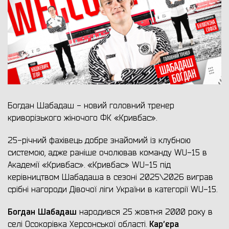
Богдан Шабадаш - новий головний тренер
криворізького жіночого ФК «Кривбас».
25-річний фахівець добре знайомий із клубною
системою, адже раніше очолював команду WU-15 в
Академії «Кривбас». «Кривбас» WU-15 під
керівництвом Шабадаша в сезоні 2025\2026 виграв
срібні нагороди Дівочої ліги України в категорії WU-15.
Богдан Шабадаш
народився 25 жовтня 2000 року в
Карʼєра
селі Осокорівка Херсонської області.