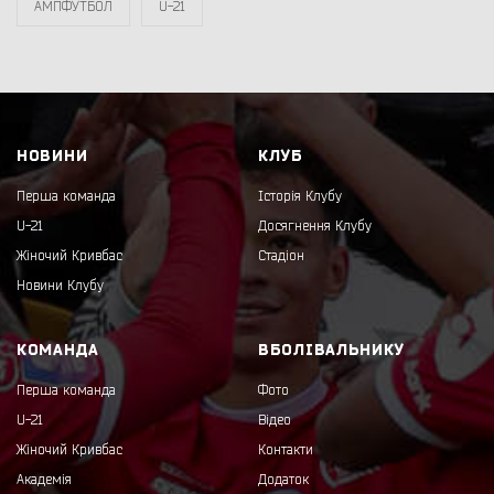
АМПФУТБОЛ
U-21
НОВИНИ
КЛУБ
Перша команда
Історія Клубу
U-21
Досягнення Клубу
Жіночий Кривбас
Стадіон
Новини Клубу
КОМАНДА
ВБОЛІВАЛЬНИКУ
Перша команда
Фото
U-21
Відео
Жіночий Кривбас
Контакти
Академія
Додаток