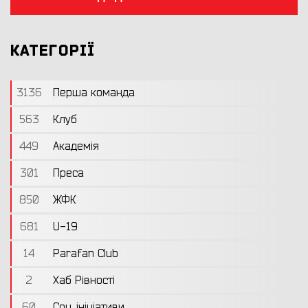
КАТЕГОРІЇ
3136
Перша команда
563
Клуб
449
Академія
301
Преса
850
ЖФК
681
U-19
14
Parafan Club
2
Хаб Рівності
60
Соц. ініціативи