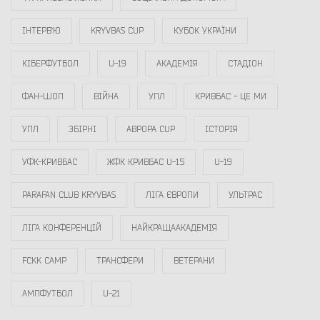
ІНТЕРВ`Ю
KRYVBAS CUP
КУБОК УКРАЇНИ
КІБЕРФУТБОЛ
U-19
АКАДЕМІЯ
СТАДІОН
ФАН-ШОП
ВІЙНА
УПЛ
КРИВБАС - ЦЕ МИ
УПЛ
ЗБІРНІ
АВРОРА CUP
ІСТОРІЯ
УФК-КРИВБАС
ЖФК КРИВБАС U-15
U-19
PARAFAN CLUB KRYVBAS
ЛІГА ЄВРОПИ
УЛЬТРАС
ЛІГА КОНФЕРЕНЦІЙ
НАЙКРАЩААКАДЕМІЯ
FCKK CAMP
ТРАНСФЕРИ
ВЕТЕРАНИ
АМПФУТБОЛ
U-21