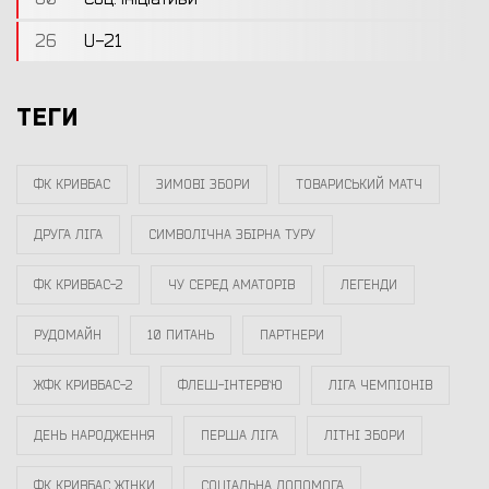
26
U-21
ТЕГИ
ФК КРИВБАС
ЗИМОВІ ЗБОРИ
ТОВАРИСЬКИЙ МАТЧ
ДРУГА ЛІГА
СИМВОЛІЧНА ЗБІРНА ТУРУ
ФК КРИВБАС-2
ЧУ СЕРЕД АМАТОРІВ
ЛЕГЕНДИ
РУДОМАЙН
10 ПИТАНЬ
ПАРТНЕРИ
ЖФК КРИВБАС-2
ФЛЕШ-ІНТЕРВ`Ю
ЛІГА ЧЕМПІОНІВ
ДЕНЬ НАРОДЖЕННЯ
ПЕРША ЛІГА
ЛІТНІ ЗБОРИ
ФК КРИВБАС ЖІНКИ
СОЦІАЛЬНА ДОПОМОГА