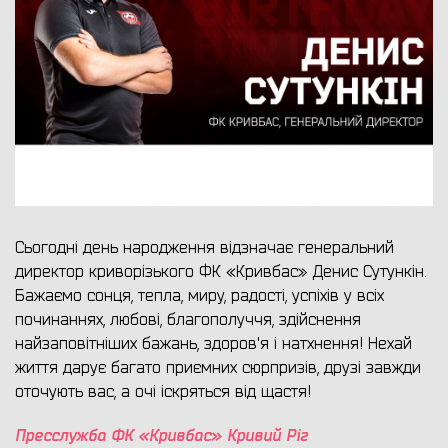
Сьогодні день народження відзначає генеральний
директор криворізького ФК «Кривбас» Денис Сутункін.
Бажаємо сонця, тепла, миру, радості, успіхів у всіх
починаннях, любові, благополуччя, здійснення
найзаповітніших бажань, здоров'я і натхнення! Нехай
життя дарує багато приємних сюрпризів, друзі завжди
оточують вас, а очі іскряться від щастя!
Пресслужба ФК «Кривбас» Кривий Ріг