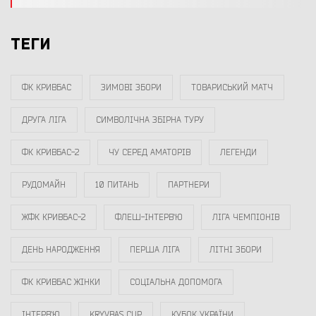
ТЕГИ
ФК КРИВБАС
ЗИМОВІ ЗБОРИ
ТОВАРИСЬКИЙ МАТЧ
ДРУГА ЛІГА
СИМВОЛІЧНА ЗБІРНА ТУРУ
ФК КРИВБАС-2
ЧУ СЕРЕД АМАТОРІВ
ЛЕГЕНДИ
РУДОМАЙН
10 ПИТАНЬ
ПАРТНЕРИ
ЖФК КРИВБАС-2
ФЛЕШ-ІНТЕРВ`Ю
ЛІГА ЧЕМПІОНІВ
ДЕНЬ НАРОДЖЕННЯ
ПЕРША ЛІГА
ЛІТНІ ЗБОРИ
ФК КРИВБАС ЖІНКИ
СОЦІАЛЬНА ДОПОМОГА
ІНТЕРВ`Ю
KRYVBAS CUP
КУБОК УКРАЇНИ