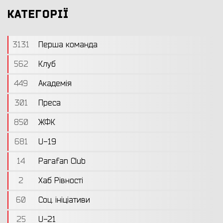
КАТЕГОРІЇ
3131
Перша команда
562
Клуб
449
Академія
301
Преса
850
ЖФК
681
U-19
14
Parafan Club
2
Хаб Рівності
60
Соц. ініціативи
25
U-21