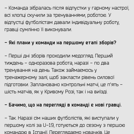
- Команда зібралась після відпустки у гарному настрої,
всі хлопці скучили за тренуваннями, роботою. У
відпустці футболістам давали індивідуальну роботу,
гравці сумлінно її виконували.
- Які плани у команди на першому етапі зборів?
- Перші дні зборів проходили медогляд. Перший
тиждень - одноразова робота, наразі - по два
тренування на день. Також займаємось у
тренажерному залі, щоб закласти рівень силової
підготовки. Заплановано контрольні матчі, це пʼять -
шість матчів, як у Кривому Розі, так і на виїзді.
- Бачимо, що на перегляді в команді є нові гравці.
- Так. Наразі сім наших футболістів, які виступали у
першому колі за U-19, готуються до сезону з першою
командою в Іспанії. Переглядаємо новачків. Це