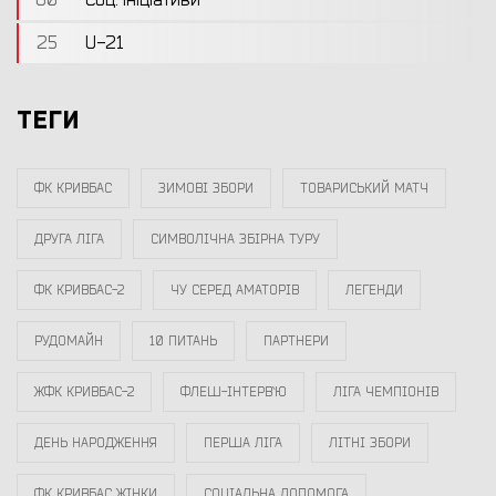
25
U-21
ТЕГИ
ФК КРИВБАС
ЗИМОВІ ЗБОРИ
ТОВАРИСЬКИЙ МАТЧ
ДРУГА ЛІГА
СИМВОЛІЧНА ЗБІРНА ТУРУ
ФК КРИВБАС-2
ЧУ СЕРЕД АМАТОРІВ
ЛЕГЕНДИ
РУДОМАЙН
10 ПИТАНЬ
ПАРТНЕРИ
ЖФК КРИВБАС-2
ФЛЕШ-ІНТЕРВ`Ю
ЛІГА ЧЕМПІОНІВ
ДЕНЬ НАРОДЖЕННЯ
ПЕРША ЛІГА
ЛІТНІ ЗБОРИ
ФК КРИВБАС ЖІНКИ
СОЦІАЛЬНА ДОПОМОГА