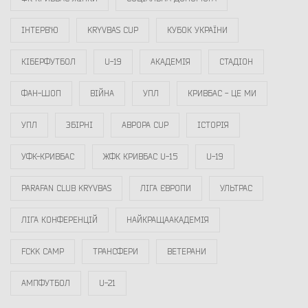
ІНТЕРВ`Ю
KRYVBAS CUP
КУБОК УКРАЇНИ
КІБЕРФУТБОЛ
U-19
АКАДЕМІЯ
СТАДІОН
ФАН-ШОП
ВІЙНА
УПЛ
КРИВБАС - ЦЕ МИ
УПЛ
ЗБІРНІ
АВРОРА CUP
ІСТОРІЯ
УФК-КРИВБАС
ЖФК КРИВБАС U-15
U-19
PARAFAN CLUB KRYVBAS
ЛІГА ЄВРОПИ
УЛЬТРАС
ЛІГА КОНФЕРЕНЦІЙ
НАЙКРАЩААКАДЕМІЯ
FCKK CAMP
ТРАНСФЕРИ
ВЕТЕРАНИ
АМПФУТБОЛ
U-21