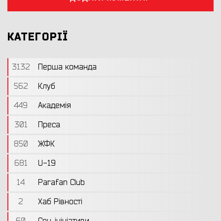
КАТЕГОРІЇ
3132
Перша команда
562
Клуб
449
Академія
301
Преса
850
ЖФК
681
U-19
14
Parafan Club
2
Хаб Рівності
60
Соц. ініціативи