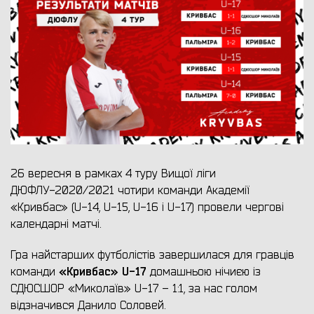
26 вересня в рамках 4 туру Вищої ліги
ДЮФЛУ-2020/2021 чотири команди Академії
«Кривбас» (U-14, U-15, U-16 і U-17) провели чергові
календарні матчі.
Гра найстарших футболістів завершилася для гравців
«Кривбас» U-17
команди
домашньою нічиєю із
СДЮСШОР «Миколаїв» U-17 – 1:1, за нас голом
відзначився Данило Соловей.