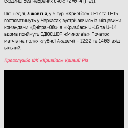
сходинці без набраних очок: +0=0-4 (1-21).
3 жовтня
Цієї неділі,
, у 5 турі «Кривбас» U-17 та U-15
гостюватимуть у Черкасах, зустрічаючись із місцевими
командами «Дніпра-80», а «Кривбас» U-16 та U-14
вдома приймуть СДЮСШОР «Миколаїв». Початок
матчів на полях клубної Академії - 12:00 та 14:00, вхід
вільний.
Пресслужба ФК «Кривбас» Кривий Ріг