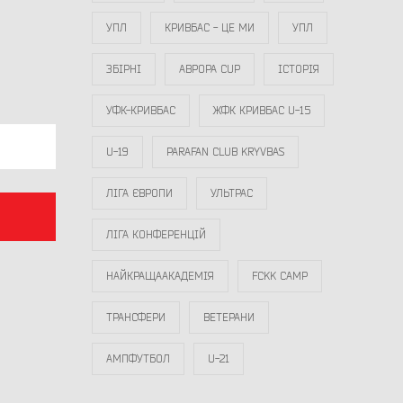
УПЛ
КРИВБАС - ЦЕ МИ
УПЛ
ЗБІРНІ
АВРОРА CUP
ІСТОРІЯ
УФК-КРИВБАС
ЖФК КРИВБАС U-15
U-19
PARAFAN CLUB KRYVBAS
ЛІГА ЄВРОПИ
УЛЬТРАС
ЛІГА КОНФЕРЕНЦІЙ
НАЙКРАЩААКАДЕМІЯ
FCKK CAMP
ТРАНСФЕРИ
ВЕТЕРАНИ
АМПФУТБОЛ
U-21