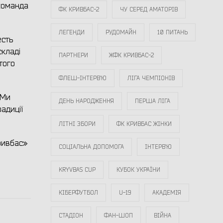
 команда
ФК КРИВБАС-2
ЧУ СЕРЕД АМАТОРІВ
ЛЕГЕНДИ
РУДОМАЙН
10 ПИТАНЬ
есть
складі
ПАРТНЕРИ
ЖФК КРИВБАС-2
того
ФЛЕШ-ІНТЕРВ`Ю
ЛІГА ЧЕМПІОНІВ
 Ми
ДЕНЬ НАРОДЖЕННЯ
ПЕРША ЛІГА
адиції
ЛІТНІ ЗБОРИ
ФК КРИВБАС ЖІНКИ
ривбас»
СОЦІАЛЬНА ДОПОМОГА
ІНТЕРВ`Ю
KRYVBAS CUP
КУБОК УКРАЇНИ
КІБЕРФУТБОЛ
U-19
АКАДЕМІЯ
СТАДІОН
ФАН-ШОП
ВІЙНА