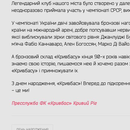
Легендарний клуб нашого міста було створено у далек
неодноразово приймала участь у чемпіонаті СРСР, вих
У чемпіонаті України двічі завойовувала бронзові наг
країни на міжнародній арені, добре попсувавши нерв
якої виблискували зірки світового рівня: Джанлуіджі 
м’яча Фабіо Каннаваро, Ален Богоссян, Марко Ді Вайо.
А бронзовий склад «Кривбасу» кінця 90-х років навіки
знаємо свою історію, пишаємося нею й хочемо разом з
«Кривбасу» і примножувати іх.
З днем народження, «Кривбас»! Вперед до підкорення
- це ми!
Пресслужба ФК «Кривбас» Кривий Ріг
ДЕНЬ НАРОДЖЕННЯ