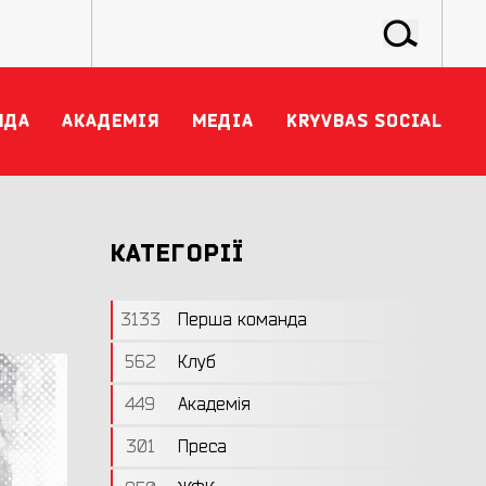
НДА
АКАДЕМІЯ
МЕДІА
KRYVBAS SOCIAL
КАТЕГОРІЇ
3133
Перша команда
562
Клуб
449
Академія
301
Преса