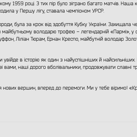
ому 1959 році. З тих пір було зіграно багато матчів. Наша
одила у Першу лігу, ставала чемпіоном УРСР.
ороди, була за крок від здобуття Кубку України. Захищала ч
и майбутньому володарю трофею – легендарній «Пармі», у 
Буффон, Ліліан Тюрам, Ернан Креспо, майбутній володар Золо
 увійде в історію як один з найуспішніших й найсильніших.
і вами, наші дорого вболівальники, продовжувати славні тр
 нових вершин, вперед до перемоги. Ми у тебе віримо! «К