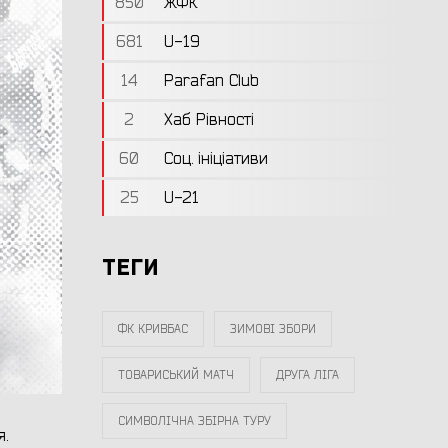
850
ЖФК
681
U-19
14
Parafan Club
2
Хаб Рівності
60
Соц. ініціативи
25
U-21
ТЕГИ
ФК КРИВБАС
ЗИМОВІ ЗБОРИ
ТОВАРИСЬКИЙ МАТЧ
ДРУГА ЛІГА
СИМВОЛІЧНА ЗБІРНА ТУРУ
.