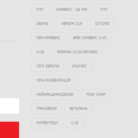
УПЛ
КРИВБАС - ЦЕ МИ
УПЛ
ЗБІРНІ
АВРОРА CUP
ІСТОРІЯ
УФК-КРИВБАС
ЖФК КРИВБАС U-15
U-19
PARAFAN CLUB KRYVBAS
ЛІГА ЄВРОПИ
УЛЬТРАС
ЛІГА КОНФЕРЕНЦІЙ
НАЙКРАЩААКАДЕМІЯ
FCKK CAMP
ТРАНСФЕРИ
ВЕТЕРАНИ
АМПФУТБОЛ
U-21