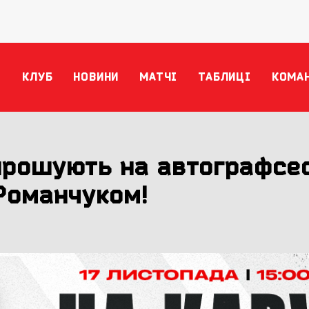
КЛУБ
НОВИНИ
МАТЧІ
ТАБЛИЦІ
КОМА
апрошують на автографсе
 Романчуком!