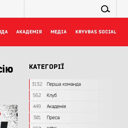
НДА
АКАДЕМІЯ
МЕДІА
KRYVBAS SOCIAL
сію
КАТЕГОРІЇ
3132
Перша команда
562
Клуб
449
Академія
301
Преса