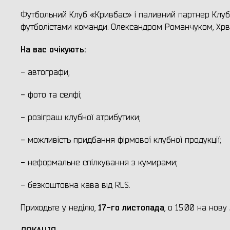
Футбольний Клуб «Кривбас» і паливний партнер Клуб
футболістами команди: Олександром Романчуком, Хрво
На вас очікують:
- автографи;
- фото та селфі;
- розіграш клубної атрибутики;
- можливість придбання фірмової клубної продукції;
- неформальне спілкування з кумирами;
- безкоштовна кава від RLS.
17-го листопада
Приходьте у неділю,
, о 15:00 на нов