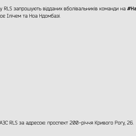
#На
у RLS запрошують відданих вболівальників команди на
є Ілічем та Ноа Ндомбазі.
у АЗС RLS за адресою: проспект 200-річчя Кривого Рогу, 26.