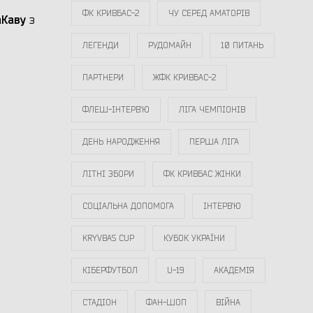
ФК КРИВБАС-2
ЧУ СЕРЕД АМАТОРІВ
Каву
з
ЛЕГЕНДИ
РУДОМАЙН
10 ПИТАНЬ
ПАРТНЕРИ
ЖФК КРИВБАС-2
ФЛЕШ-ІНТЕРВ`Ю
ЛІГА ЧЕМПІОНІВ
ДЕНЬ НАРОДЖЕННЯ
ПЕРША ЛІГА
ЛІТНІ ЗБОРИ
ФК КРИВБАС ЖІНКИ
СОЦІАЛЬНА ДОПОМОГА
ІНТЕРВ`Ю
KRYVBAS CUP
КУБОК УКРАЇНИ
КІБЕРФУТБОЛ
U-19
АКАДЕМІЯ
СТАДІОН
ФАН-ШОП
ВІЙНА