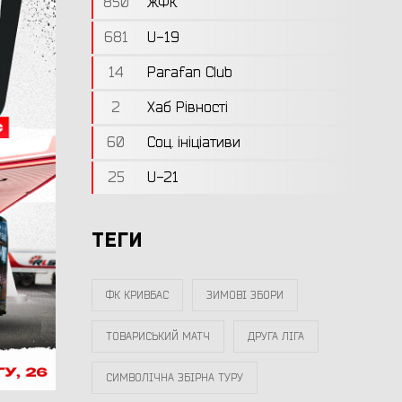
850
ЖФК
681
U-19
14
Parafan Club
2
Хаб Рівності
60
Соц. ініціативи
25
U-21
ТЕГИ
ФК КРИВБАС
ЗИМОВІ ЗБОРИ
ТОВАРИСЬКИЙ МАТЧ
ДРУГА ЛІГА
СИМВОЛІЧНА ЗБІРНА ТУРУ