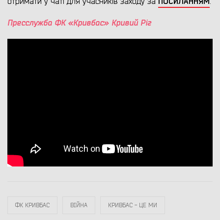
ПОСИЛАННЯМ
отримати у чаті для учасників заходу за
.
Пресслужба ФК «Кривбас» Кривий Ріг
ФК КРИВБАС
ВІЙНА
КРИВБАС - ЦЕ МИ