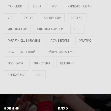
ФАН-ШОП
ВІЙНА
УПЛ
КРИВБАС - ЦЕ МИ
УПЛ
ЗБІРНІ
АВРОРА CUP
ІСТОРІЯ
УФК-КРИВБАС
ЖФК КРИВБАС U-15
U-19
PARAFAN CLUB KRYVBAS
ЛІГА ЄВРОПИ
УЛЬТРАС
ЛІГА КОНФЕРЕНЦІЙ
НАЙКРАЩААКАДЕМІЯ
FCKK CAMP
ТРАНСФЕРИ
ВЕТЕРАНИ
АМПФУТБОЛ
U-21
НОВИНИ
КЛУБ