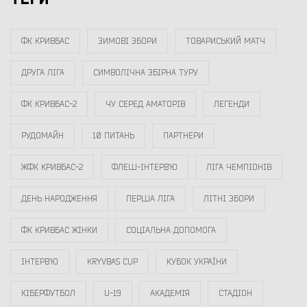
ФК КРИВБАС
ЗИМОВІ ЗБОРИ
ТОВАРИСЬКИЙ МАТЧ
ДРУГА ЛІГА
СИМВОЛІЧНА ЗБІРНА ТУРУ
ФК КРИВБАС-2
ЧУ СЕРЕД АМАТОРІВ
ЛЕГЕНДИ
РУДОМАЙН
10 ПИТАНЬ
ПАРТНЕРИ
ЖФК КРИВБАС-2
ФЛЕШ-ІНТЕРВ`Ю
ЛІГА ЧЕМПІОНІВ
ДЕНЬ НАРОДЖЕННЯ
ПЕРША ЛІГА
ЛІТНІ ЗБОРИ
ФК КРИВБАС ЖІНКИ
СОЦІАЛЬНА ДОПОМОГА
ІНТЕРВ`Ю
KRYVBAS CUP
КУБОК УКРАЇНИ
КІБЕРФУТБОЛ
U-19
АКАДЕМІЯ
СТАДІОН