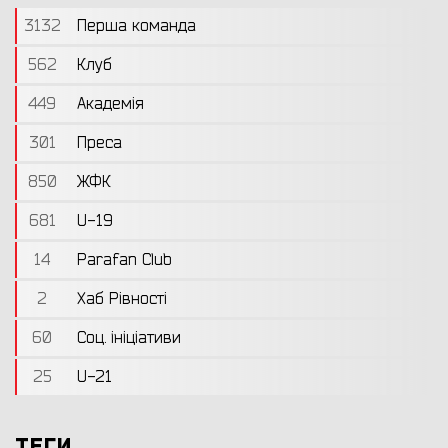
3132
Перша команда
562
Клуб
449
Академія
301
Преса
850
ЖФК
681
U-19
14
Parafan Club
2
Хаб Рівності
60
Соц. ініціативи
25
U-21
ТЕГИ