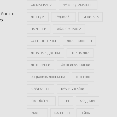
ФК КРИВБАС-2
ЧУ СЕРЕД АМАТОРІВ
 багато
ЛЕГЕНДИ
РУДОМАЙН
10 ПИТАНЬ
их
ПАРТНЕРИ
ЖФК КРИВБАС-2
ФЛЕШ-ІНТЕРВ`Ю
ЛІГА ЧЕМПІОНІВ
ДЕНЬ НАРОДЖЕННЯ
ПЕРША ЛІГА
ЛІТНІ ЗБОРИ
ФК КРИВБАС ЖІНКИ
СОЦІАЛЬНА ДОПОМОГА
ІНТЕРВ`Ю
KRYVBAS CUP
КУБОК УКРАЇНИ
КІБЕРФУТБОЛ
U-19
АКАДЕМІЯ
СТАДІОН
ФАН-ШОП
ВІЙНА