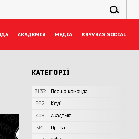
НДА
АКАДЕМІЯ
МЕДІА
KRYVBAS SOCIAL
КАТЕГОРІЇ
3132
Перша команда
562
Клуб
449
Академія
301
Преса