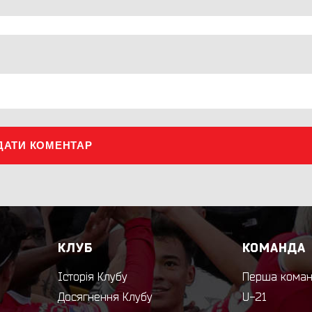
ДАТИ КОМЕНТАР
КЛУБ
КОМАНДА
Історія Клубу
Перша кома
Досягнення Клубу
U-21