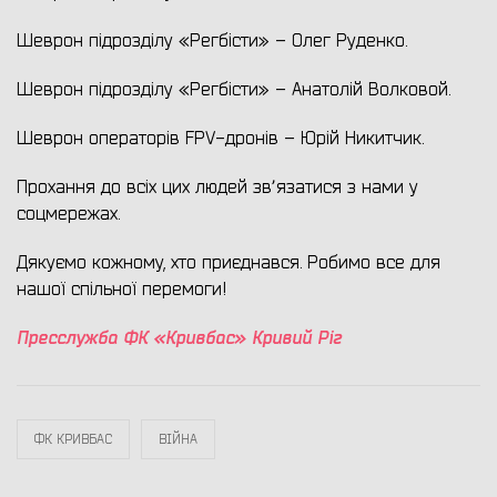
Шеврон підрозділу «Регбісти» – Олег Руденко.
Шеврон підрозділу «Регбісти» – Анатолій Волковой.
Шеврон операторів FPV-дронів – Юрій Никитчик.
Прохання до всіх цих людей звʼязатися з нами у
соцмережах.
Дякуємо кожному, хто приєднався. Робимо все для
нашої спільної перемоги!
Пресслужба ФК «Кривбас» Кривий Ріг
ФК КРИВБАС
ВІЙНА