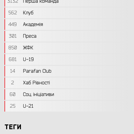
3132
Перша команда
562
Клуб
449
Академія
301
Преса
850
ЖФК
681
U-19
14
Parafan Club
2
Хаб Рівності
60
Соц. ініціативи
25
U-21
ТЕГИ