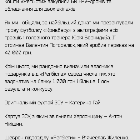
кошти «Регбісти» закупили 60 FPV-дронів та
обладнання для двох екіпажів.
Як ми і обіцяли, за найбільший донат ми презентували
ігрову футболку «Кривбасу» з автографами всіх
гравців і головного тренера Юрія Вернидуба. Її
отримав Валентин Погорелюк, який зробив переказ на
40 000 грн.
Крім цього, ми рандомно визначили власників
подарунків від «Регбістів» серед числа тих, хто
задонатив на банку 1 000 грн і більше. І ось
результати конкурсу:
Оригінальний сухпай ЗСУ – Катерина Гай.
Картуз ЗСУ, з яким звільняли Херсонщину – Антон
Нікішин.
Шеврон підрозділу «Регбісти» – Вʼячеслав Жиленко.