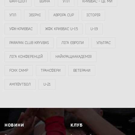
ФАН-ШОП
ВІЙНА
УПЛ
КРИВБАС - ЦЕ МИ
УПЛ
ЗБІРНІ
АВРОРА CUP
ІСТОРІЯ
УФК-КРИВБАС
ЖФК КРИВБАС U-15
U-19
PARAFAN CLUB KRYVBAS
ЛІГА ЄВРОПИ
УЛЬТРАС
ЛІГА КОНФЕРЕНЦІЙ
НАЙКРАЩААКАДЕМІЯ
FCKK CAMP
ТРАНСФЕРИ
ВЕТЕРАНИ
АМПФУТБОЛ
U-21
НОВИНИ
КЛУБ