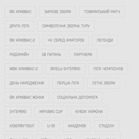
ФК КРИВБАС
ЗИМОВІ ЗБОРИ
ТОВАРИСЬКИЙ МАТЧ
ДРУГА ЛІГА
СИМВОЛІЧНА ЗБІРНА ТУРУ
ФК КРИВБАС-2
ЧУ СЕРЕД АМАТОРІВ
ЛЕГЕНДИ
РУДОМАЙН
10 ПИТАНЬ
ПАРТНЕРИ
ЖФК КРИВБАС-2
ФЛЕШ-ІНТЕРВ`Ю
ЛІГА ЧЕМПІОНІВ
ДЕНЬ НАРОДЖЕННЯ
ПЕРША ЛІГА
ЛІТНІ ЗБОРИ
ФК КРИВБАС ЖІНКИ
СОЦІАЛЬНА ДОПОМОГА
ІНТЕРВ`Ю
KRYVBAS CUP
КУБОК УКРАЇНИ
КІБЕРФУТБОЛ
U-19
АКАДЕМІЯ
СТАДІОН