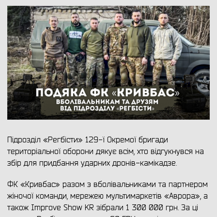
Підрозділ «Регбісти» 129-ї Окремої бригади
територіальної оборони дякує всім, хто відгукнувся на
збір для придбання ударних дронів-камікадзе.
ФК «Кривбас» разом з вболівальниками та партнером
жіночої команди, мережею мультимаркетів «Аврора», а
також Improve Show KR зібрали 1 300 000 грн. За ці