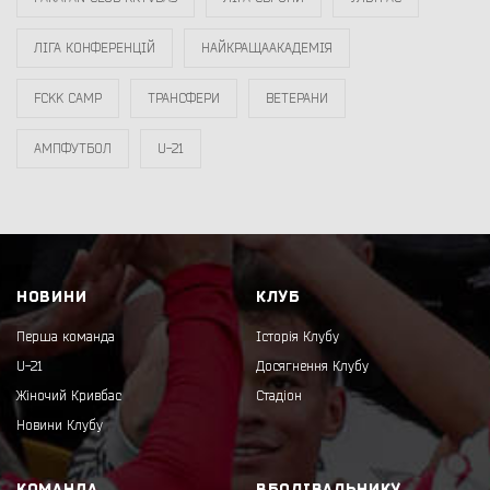
ЛІГА КОНФЕРЕНЦІЙ
НАЙКРАЩААКАДЕМІЯ
FCKK CAMP
ТРАНСФЕРИ
ВЕТЕРАНИ
АМПФУТБОЛ
U-21
НОВИНИ
КЛУБ
Перша команда
Історія Клубу
U-21
Досягнення Клубу
Жіночий Кривбас
Стадіон
Новини Клубу
КОМАНДА
ВБОЛІВАЛЬНИКУ