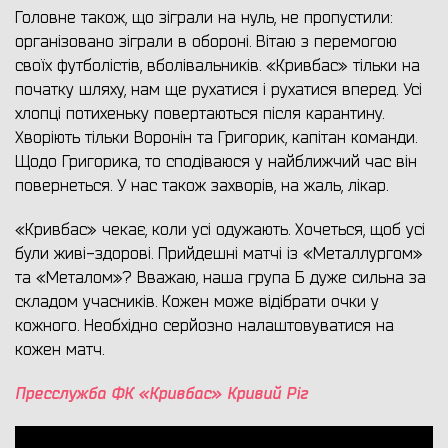
Головне також, що зіграли на нуль, не пропустили:
організовано зіграли в обороні. Вітаю з перемогою
своїх футболістів, вболівальників. «Кривбас» тільки на
початку шляху, нам ще рухатися і рухатися вперед. Усі
хлопці потихеньку повертаються після карантину.
Хворіють тільки Воронін та Григорик, капітан команди.
Щодо Григорика, то сподіваюся у найближчий час він
повернеться. У нас також захворів, на жаль, лікар.
«Кривбас» чекає, коли усі одужають. Хочеться, щоб усі
були живі-здорові. Прийдешні матчі із «Металлургом»
та «Металом»? Вважаю, наша група Б дуже сильна за
складом учасників. Кожен може відібрати очки у
кожного. Необхідно серйозно налаштовуватися на
кожен матч.
Пресслужба ФК «Кривбас» Кривий Ріг