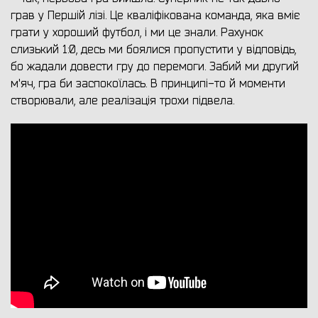
грав у Першій лізі. Це кваліфікована команда, яка вміє
грати у хороший футбол, і ми це знали. Рахунок
слизький 1:0, десь ми боялися пропустити у відповідь,
бо жадали довести гру до перемоги. Забий ми другий
м'яч, гра би заспокоїлась. В принципі-то й моменти
створювали, але реалізація трохи підвела.