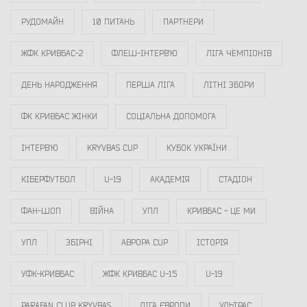
РУДОМАЙН
10 ПИТАНЬ
ПАРТНЕРИ
ЖФК КРИВБАС-2
ФЛЕШ-ІНТЕРВ`Ю
ЛІГА ЧЕМПІОНІВ
ДЕНЬ НАРОДЖЕННЯ
ПЕРША ЛІГА
ЛІТНІ ЗБОРИ
ФК КРИВБАС ЖІНКИ
СОЦІАЛЬНА ДОПОМОГА
ІНТЕРВ`Ю
KRYVBAS CUP
КУБОК УКРАЇНИ
КІБЕРФУТБОЛ
U-19
АКАДЕМІЯ
СТАДІОН
ФАН-ШОП
ВІЙНА
УПЛ
КРИВБАС - ЦЕ МИ
УПЛ
ЗБІРНІ
АВРОРА CUP
ІСТОРІЯ
УФК-КРИВБАС
ЖФК КРИВБАС U-15
U-19
PARAFAN CLUB KRYVBAS
ЛІГА ЄВРОПИ
УЛЬТРАС