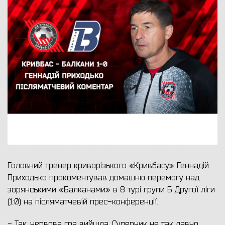
Головний тренер криворізького «Кривбасу» Геннадій
Приходько прокоментував домашню перемогу над
зорянськими «Балканами» в 8 турі групи Б Другої ліги
(1:0) на післяматчевій прес-конференції.
- Так, нервова гра вийшла. Суперник не так давно