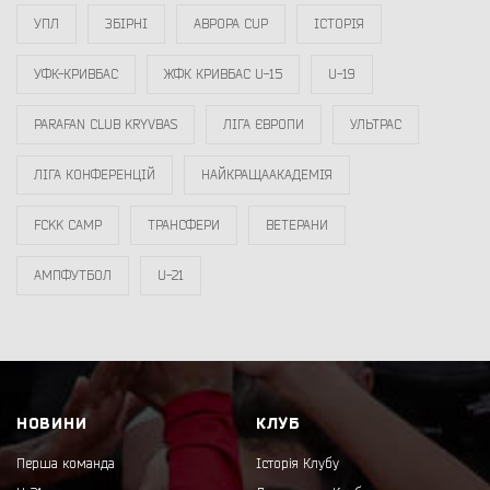
УПЛ
ЗБІРНІ
АВРОРА CUP
ІСТОРІЯ
УФК-КРИВБАС
ЖФК КРИВБАС U-15
U-19
PARAFAN CLUB KRYVBAS
ЛІГА ЄВРОПИ
УЛЬТРАС
ЛІГА КОНФЕРЕНЦІЙ
НАЙКРАЩААКАДЕМІЯ
FCKK CAMP
ТРАНСФЕРИ
ВЕТЕРАНИ
АМПФУТБОЛ
U-21
НОВИНИ
КЛУБ
Перша команда
Історія Клубу