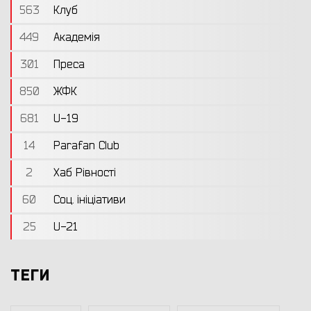
563
Клуб
449
Академія
301
Преса
850
ЖФК
681
U-19
14
Parafan Club
2
Хаб Рівності
60
Соц. ініціативи
25
U-21
ТЕГИ