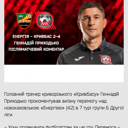
Головний тренер криворізького «Кривбасу» Геннадій
Приходько прокоментував виїзну перемогу над
новокаховською «Енергією» (4:2) в 7 турі групи Б Другої
ліги.
- Хочу подякувати футболістам за цю гру. Перемога -