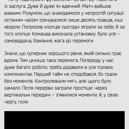
їх заслуга. Дуже й дуже їм вдячний. Матч вийшов
важким. Розуміли, що знаходимося у непростій ситуації:
останнім часом тренувалися лише десять гравців, інші
хворіли. Попросив хлопців сьогодні зіграти за себе, й за
того хлопця. Команда виконала установку: було усе -
самовіддача, бажання, жага до перемоги.
Знали, що суперник хорошого рівня, який сильно грає
вдома. Тим цінніша така перемога. Попереду у нас
дуже багато роботи, треба додавати в усіх ігрових
компонентах. Перший тайм не сподобався, бо грали
без моментів. Контролювали мя'ч, але цього було
замало. Після перерви заграли простіше: через
вертикальні передачі - з'явилися моменти, й, у свою
чергу, голи.