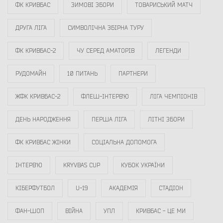
ФК КРИВБАС
ЗИМОВІ ЗБОРИ
ТОВАРИСЬКИЙ МАТЧ
ДРУГА ЛІГА
СИМВОЛІЧНА ЗБІРНА ТУРУ
ФК КРИВБАС-2
ЧУ СЕРЕД АМАТОРІВ
ЛЕГЕНДИ
РУДОМАЙН
10 ПИТАНЬ
ПАРТНЕРИ
ЖФК КРИВБАС-2
ФЛЕШ-ІНТЕРВ`Ю
ЛІГА ЧЕМПІОНІВ
ДЕНЬ НАРОДЖЕННЯ
ПЕРША ЛІГА
ЛІТНІ ЗБОРИ
ФК КРИВБАС ЖІНКИ
СОЦІАЛЬНА ДОПОМОГА
ІНТЕРВ`Ю
KRYVBAS CUP
КУБОК УКРАЇНИ
КІБЕРФУТБОЛ
U-19
АКАДЕМІЯ
СТАДІОН
ФАН-ШОП
ВІЙНА
УПЛ
КРИВБАС - ЦЕ МИ