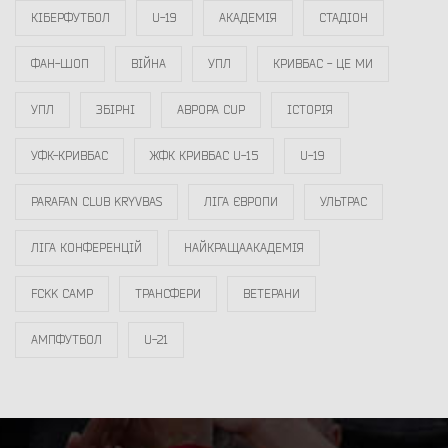
КІБЕРФУТБОЛ
U-19
АКАДЕМІЯ
СТАДІОН
ФАН-ШОП
ВІЙНА
УПЛ
КРИВБАС - ЦЕ МИ
УПЛ
ЗБІРНІ
АВРОРА CUP
ІСТОРІЯ
УФК-КРИВБАС
ЖФК КРИВБАС U-15
U-19
PARAFAN CLUB KRYVBAS
ЛІГА ЄВРОПИ
УЛЬТРАС
ЛІГА КОНФЕРЕНЦІЙ
НАЙКРАЩААКАДЕМІЯ
FCKK CAMP
ТРАНСФЕРИ
ВЕТЕРАНИ
АМПФУТБОЛ
U-21