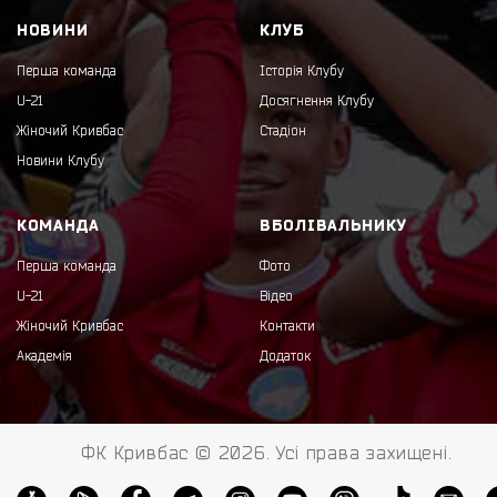
НОВИНИ
КЛУБ
Перша команда
Історія Клубу
U-21
Досягнення Клубу
Жіночий Кривбас
Стадіон
Новини Клубу
КОМАНДА
ВБОЛІВАЛЬНИКУ
Перша команда
Фото
U-21
Відео
Жіночий Кривбас
Контакти
Академія
Додаток
ФК Кривбас © 2026. Усі права захищені.