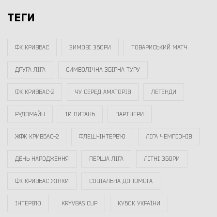
ТЕГИ
ФК КРИВБАС
ЗИМОВІ ЗБОРИ
ТОВАРИСЬКИЙ МАТЧ
ДРУГА ЛІГА
СИМВОЛІЧНА ЗБІРНА ТУРУ
ФК КРИВБАС-2
ЧУ СЕРЕД АМАТОРІВ
ЛЕГЕНДИ
РУДОМАЙН
10 ПИТАНЬ
ПАРТНЕРИ
ЖФК КРИВБАС-2
ФЛЕШ-ІНТЕРВ`Ю
ЛІГА ЧЕМПІОНІВ
ДЕНЬ НАРОДЖЕННЯ
ПЕРША ЛІГА
ЛІТНІ ЗБОРИ
ФК КРИВБАС ЖІНКИ
СОЦІАЛЬНА ДОПОМОГА
ІНТЕРВ`Ю
KRYVBAS CUP
КУБОК УКРАЇНИ