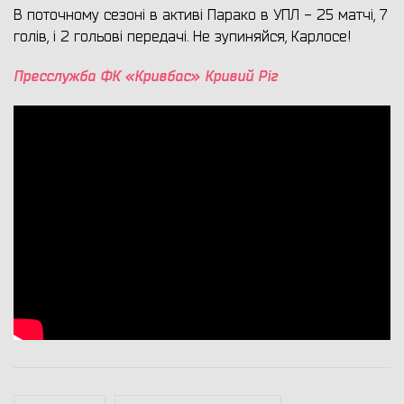
В поточному сезоні в активі Парако в УПЛ - 25 матчі, 7
голів, і 2 гольові передачі. Не зупиняйся, Карлосе!
Пресслужба ФК «Кривбас» Кривий Ріг