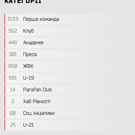
КАТЕГОРІЇ
3133
Перша команда
562
Клуб
449
Академія
301
Преса
850
ЖФК
681
U-19
14
Parafan Club
2
Хаб Рівності
60
Соц. ініціативи
25
U-21