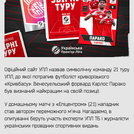
Офіційний сайт УПЛ назвав символічну команду 21 туру
УПЛ, до якої потрапив футболіст криворізького
«Кривбасу». Венесуельський форвард Карлос Парако
був визнаний найкращим на своїй позиції.
У домашньому матчі з «Епіцентром» (2:1) нападник
став автором переможного мʼяча. Нагадаємо, в
опитуванні беруть участь експерти УПЛ ТБ і журналісти
українських провідних спортивних видань.