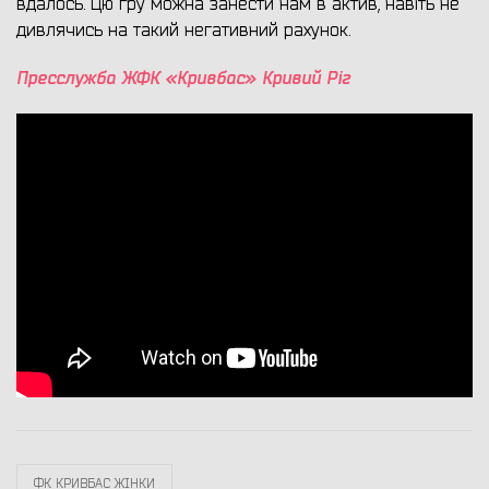
вдалось. Цю гру можна занести нам в актив, навіть не
дивлячись на такий негативний рахунок.
Пресслужба ЖФК «Кривбас» Кривий Ріг
ФК КРИВБАС ЖІНКИ