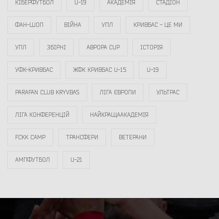
КІБЕРФУТБОЛ
U-19
АКАДЕМІЯ
СТАДІОН
ФАН-ШОП
ВІЙНА
УПЛ
КРИВБАС - ЦЕ МИ
УПЛ
ЗБІРНІ
АВРОРА CUP
ІСТОРІЯ
УФК-КРИВБАС
ЖФК КРИВБАС U-15
U-19
PARAFAN CLUB KRYVBAS
ЛІГА ЄВРОПИ
УЛЬТРАС
ЛІГА КОНФЕРЕНЦІЙ
НАЙКРАЩААКАДЕМІЯ
FCKK CAMP
ТРАНСФЕРИ
ВЕТЕРАНИ
АМПФУТБОЛ
U-21