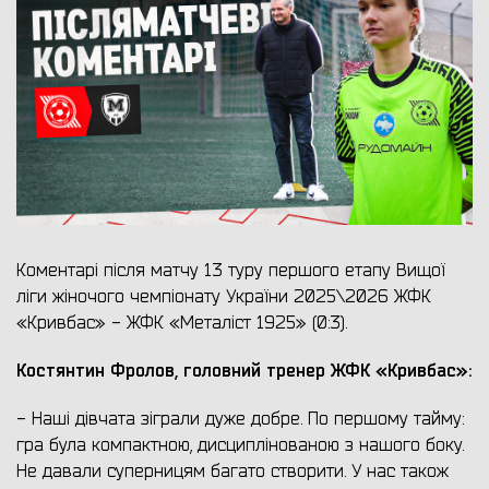
Коментарі після матчу 13 туру першого етапу Вищої
ліги жіночого чемпіонату України 2025\2026 ЖФК
«Кривбас» - ЖФК «Металіст 1925» (0:3).
Костянтин Фролов, головний тренер ЖФК «Кривбас»:
- Наші дівчата зіграли дуже добре. По першому тайму:
гра була компактною, дисциплінованою з нашого боку.
Не давали суперницям багато створити. У нас також