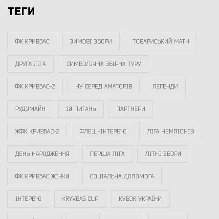
ТЕГИ
ФК КРИВБАС
ЗИМОВІ ЗБОРИ
ТОВАРИСЬКИЙ МАТЧ
ДРУГА ЛІГА
СИМВОЛІЧНА ЗБІРНА ТУРУ
ФК КРИВБАС-2
ЧУ СЕРЕД АМАТОРІВ
ЛЕГЕНДИ
РУДОМАЙН
10 ПИТАНЬ
ПАРТНЕРИ
ЖФК КРИВБАС-2
ФЛЕШ-ІНТЕРВ`Ю
ЛІГА ЧЕМПІОНІВ
ДЕНЬ НАРОДЖЕННЯ
ПЕРША ЛІГА
ЛІТНІ ЗБОРИ
ФК КРИВБАС ЖІНКИ
СОЦІАЛЬНА ДОПОМОГА
ІНТЕРВ`Ю
KRYVBAS CUP
КУБОК УКРАЇНИ