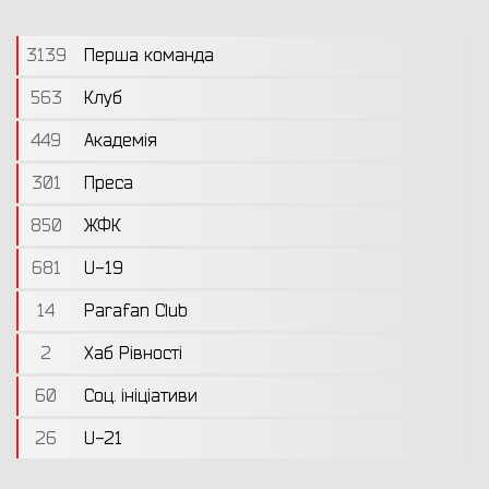
3139
Перша команда
563
Клуб
449
Академія
301
Преса
850
ЖФК
681
U-19
14
Parafan Club
2
Хаб Рівності
60
Соц. ініціативи
26
U-21