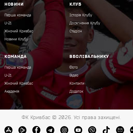
НОВИНИ
КЛУБ
Перша команда
Історія Клубу
U-21
Досягнення Клубу
Жіночий Кривбас
Стадіон
Новини Клубу
КОМАНДА
ВБОЛІВАЛЬНИКУ
Перша команда
Фото
U-21
Відео
Жіночий Кривбас
Контакти
Академія
Додаток
ФК Кривбас © 2026. Усі права захищені.