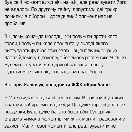
був свій момент: вихід віч-на-віч, але реалізувати його
не вдалось. По другому тайму: допустили дві прикрі
помилки в обороні, і досвідчений опонент нас не
пробачив.
В цілому команда молодці. Ми розуміли проти кого
грали, і розуміли клас опонента, у складі якого
виступають футболістки своїх національних збірних.
Зараз йдемо у відпустку, зберемось разом вже 9 січня.
Будемо готуватись до другої частини сезону.
Підготуємось як слід, попрацюємо на зборах.
Вікторія Калінчук, нападниця ЖФК «Кривбас»:
- Матч видався доволі непростим. В принципі у таких
іграх ми набираємось досвіду. Це дуже хороші для нас
поєдинки. Було дуже багато боротьби. Суперник
створив чимало моментів, ми ж як могли працювали у
захисті. Мали і свої моменти, але реалізувати їх не