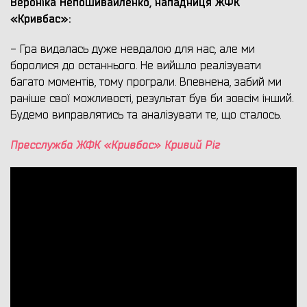
Вероніка Непошивайленко, нападниця ЖФК
«Кривбас»:
- Гра видалась дуже невдалою для нас, але ми
боролися до останнього. Не вийшло реалізувати
багато моментів, тому програли. Впевнена, забий ми
раніше свої можливості, результат був би зовсім інший.
Будемо виправлятись та аналізувати те, що сталось.
Пресслужба Ж
ФК «Кривбас» Кривий Ріг