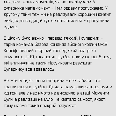
декілька гарних моментів, які не реалізували. У
суперника напівмомент - і ми одразу пропускаємо. У
другому таймі теж ми не реалізували хороший момент:
вихід один в один, й тут же поплатилися - пропустили
вдруге.
В цілому було важко: і переїзд тяжкий, і суперник -
гарна команда, базова команда збірної України U-19.
Кваліфікований старший тренер, який працює з
командою U-19, талановиті футболістки у складі. Є речі,
які вплинули на такий підсумковий результат.
Супернику все вдавалось.
Всі моменти, які вони створили - все забили. Таке
трапляється в футболі. Дівчата намагались переломити
хід гри, але у нас нічого не виходило в атаці. Моменти
були, а реалізації не було. Не хватало свіжості, якості,
тому маємо такий прикрий результат.