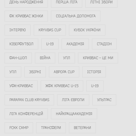
ДЕНЬ НАРОДЖЕННЯ
ПЕРША ЛІГА
ЛІТНІ ЗБОРИ
ФК КРИВБАС ЖІНКИ
СОЦІАЛЬНА ДОПОМОГА
ІНТЕРВ`Ю
KRYVBAS CUP
КУБОК УКРАЇНИ
КІБЕРФУТБОЛ
U-19
АКАДЕМІЯ
СТАДІОН
ФАН-ШОП
ВІЙНА
УПЛ
КРИВБАС - ЦЕ МИ
УПЛ
ЗБІРНІ
АВРОРА CUP
ІСТОРІЯ
УФК-КРИВБАС
ЖФК КРИВБАС U-15
U-19
PARAFAN CLUB KRYVBAS
ЛІГА ЄВРОПИ
УЛЬТРАС
ЛІГА КОНФЕРЕНЦІЙ
НАЙКРАЩААКАДЕМІЯ
FCKK CAMP
ТРАНСФЕРИ
ВЕТЕРАНИ