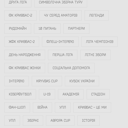
ДРУГА ЛІГА
СИМВОЛІЧНА ЗБІРНА ТУРУ
ФК КРИВБАС-2
ЧУ СЕРЕД АМАТОРІВ
ЛЕГЕНДИ
РУДОМАЙН
10 ПИТАНЬ
ПАРТНЕРИ
ЖФК КРИВБАС-2
ФЛЕШ-ІНТЕРВ`Ю
ЛІГА ЧЕМПІОНІВ
ДЕНЬ НАРОДЖЕННЯ
ПЕРША ЛІГА
ЛІТНІ ЗБОРИ
ФК КРИВБАС ЖІНКИ
СОЦІАЛЬНА ДОПОМОГА
ІНТЕРВ`Ю
KRYVBAS CUP
КУБОК УКРАЇНИ
КІБЕРФУТБОЛ
U-19
АКАДЕМІЯ
СТАДІОН
ФАН-ШОП
ВІЙНА
УПЛ
КРИВБАС - ЦЕ МИ
УПЛ
ЗБІРНІ
АВРОРА CUP
ІСТОРІЯ