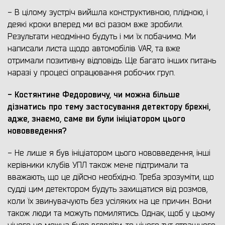
- В цілому зустріч вийшла конструктивною, плідною, і
деякі кроки вперед ми всі разом вже зробили.
Результати неодмінно будуть і ми їх побачимо. Ми
написали листа щодо автомобілів VAR, та вже
отримали позитивну відповідь. Ще багато інших питань
наразі у процесі опрацювання робочих груп.
- Костянтине Федоровичу, чи можна більше
дізнатись про тему застосування детектору брехні,
адже, знаємо, саме ви були ініціатором цього
нововведення?
- Не лише я був ініціатором цього нововведення, інші
керівники клубів УПЛ також мене підтримали та
вважають, що це дійсно необхідно. Треба зрозуміти, що
судді цим детектором будуть захищатися від розмов,
коли їх звинувачують без усіляких на це причин. Вони
також люди та можуть помилятись. Однак, щоб у цьому