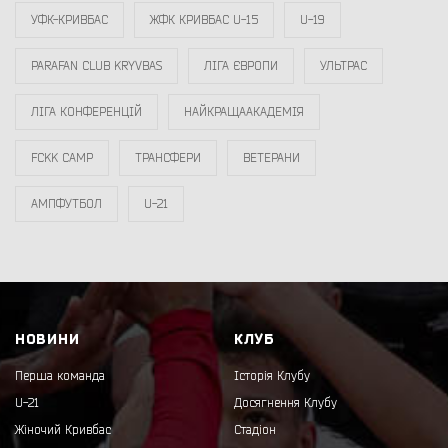
УФК-КРИВБАС
ЖФК КРИВБАС U-15
U-19
PARAFAN CLUB KRYVBAS
ЛІГА ЄВРОПИ
УЛЬТРАС
ЛІГА КОНФЕРЕНЦІЙ
НАЙКРАЩААКАДЕМІЯ
FCKK CAMP
ТРАНСФЕРИ
ВЕТЕРАНИ
АМПФУТБОЛ
U-21
НОВИНИ
КЛУБ
Перша команда
Історія Клубу
U-21
Досягнення Клубу
Жіночий Кривбас
Стадіон