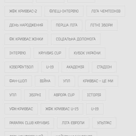
ЖФК КРИВБАС-2
ФЛЕШ-ІНТЕРВ`Ю
ЛІГА ЧЕМПІОНІВ
ДЕНЬ НАРОДЖЕННЯ
ПЕРША ЛІГА
ЛІТНІ ЗБОРИ
ФК КРИВБАС ЖІНКИ
СОЦІАЛЬНА ДОПОМОГА
ІНТЕРВ`Ю
KRYVBAS CUP
КУБОК УКРАЇНИ
КІБЕРФУТБОЛ
U-19
АКАДЕМІЯ
СТАДІОН
ФАН-ШОП
ВІЙНА
УПЛ
КРИВБАС - ЦЕ МИ
УПЛ
ЗБІРНІ
АВРОРА CUP
ІСТОРІЯ
УФК-КРИВБАС
ЖФК КРИВБАС U-15
U-19
PARAFAN CLUB KRYVBAS
ЛІГА ЄВРОПИ
УЛЬТРАС