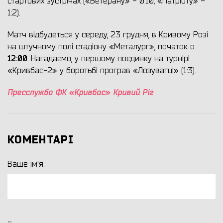
стартових зустрічах («Ветерану» - 0:10, «Патріоту» -
1:2).
Матч відбудеться у середу, 23 грудня, в Кривому Розі
на штучному полі стадіону «Металург», початок о
12:00
. Нагадаємо, у першому поєдинку на турнірі
«Кривбас-2» у боротьбі програв «Лозуватці» (1:3).
Пресслужба ФК «Кривбас» Кривий Ріг
КОМЕНТАРІ
Ваше ім'я: