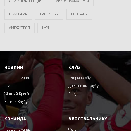
ЛІГА КОНФЕРЕНЦІЙ
НАЙКРАЩААКАДЕМІЯ
FCKK CAMP
ТРАНСФЕРИ
ВЕТЕРАНИ
АМПФУТБОЛ
U-21
НОВИНИ
КЛУБ
Перша команда
Історія Клубу
U-21
Досягнення Клубу
Жіночий Кривбас
Стадіон
Новини Клубу
КОМАНДА
ВБОЛІВАЛЬНИКУ
Перша команда
Фото