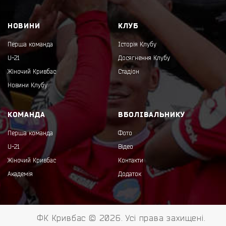
НОВИНИ
КЛУБ
Перша команда
Історія Клубу
U-21
Досягнення Клубу
Жіночий Кривбас
Стадіон
Новини Клубу
КОМАНДА
ВБОЛІВАЛЬНИКУ
Перша команда
Фото
U-21
Відео
Жіночий Кривбас
Контакти
Академія
Додаток
ФК Кривбас © 2026. Усі права захищені.