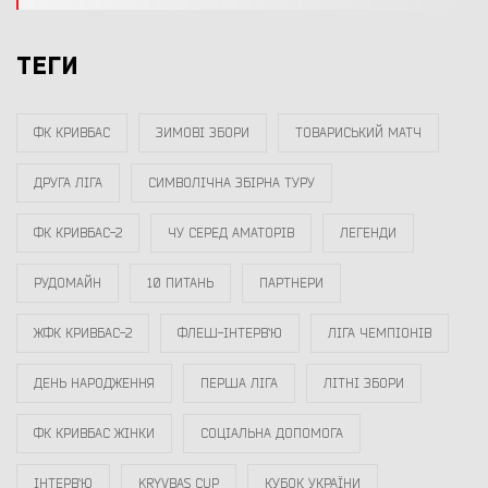
ТЕГИ
ФК КРИВБАС
ЗИМОВІ ЗБОРИ
ТОВАРИСЬКИЙ МАТЧ
ДРУГА ЛІГА
СИМВОЛІЧНА ЗБІРНА ТУРУ
ФК КРИВБАС-2
ЧУ СЕРЕД АМАТОРІВ
ЛЕГЕНДИ
РУДОМАЙН
10 ПИТАНЬ
ПАРТНЕРИ
ЖФК КРИВБАС-2
ФЛЕШ-ІНТЕРВ`Ю
ЛІГА ЧЕМПІОНІВ
ДЕНЬ НАРОДЖЕННЯ
ПЕРША ЛІГА
ЛІТНІ ЗБОРИ
ФК КРИВБАС ЖІНКИ
СОЦІАЛЬНА ДОПОМОГА
ІНТЕРВ`Ю
KRYVBAS CUP
КУБОК УКРАЇНИ