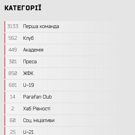
КАТЕГОРІЇ
3133
Перша команда
562
Клуб
449
Академія
301
Преса
850
ЖФК
681
U-19
14
Parafan Club
2
Хаб Рівності
60
Соц. ініціативи
25
U-21