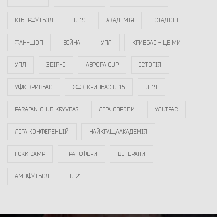
КІБЕРФУТБОЛ
U-19
АКАДЕМІЯ
СТАДІОН
ФАН-ШОП
ВІЙНА
УПЛ
КРИВБАС - ЦЕ МИ
УПЛ
ЗБІРНІ
АВРОРА CUP
ІСТОРІЯ
УФК-КРИВБАС
ЖФК КРИВБАС U-15
U-19
PARAFAN CLUB KRYVBAS
ЛІГА ЄВРОПИ
УЛЬТРАС
ЛІГА КОНФЕРЕНЦІЙ
НАЙКРАЩААКАДЕМІЯ
FCKK CAMP
ТРАНСФЕРИ
ВЕТЕРАНИ
АМПФУТБОЛ
U-21