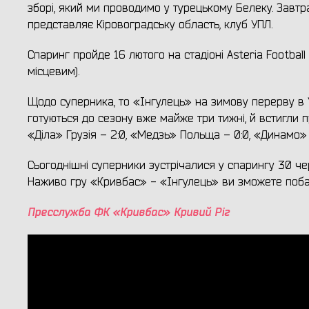
зборі, який ми проводимо у турецькому Белеку. Завт
представляє Кіровоградську область, клуб УПЛ.
Спаринг пройде 16 лютого на стадіоні Asteria Football
місцевим).
Щодо суперника, то «Інгулець» на зимову перерву в УП
готуються до сезону вже майже три тижні, й встигли п
«Діла» Грузія – 2:0, «Медзь» Польща – 0:0, «Динамо» Ба
Сьогоднішні суперники зустрічалися у спарингу 30 чер
Наживо гру «Кривбас» - «Інгулець» ви зможете поб
Пресслужба ФК «Кривбас» Кривий Ріг