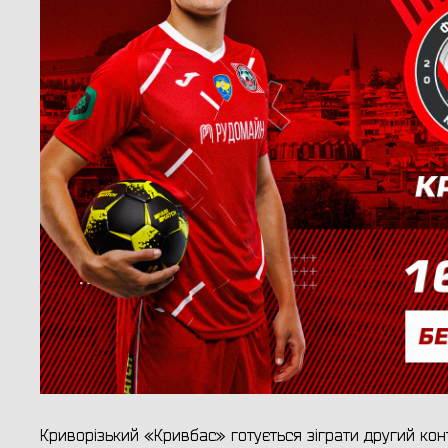
Криворізький «Кривбас» готується зіграти другий к