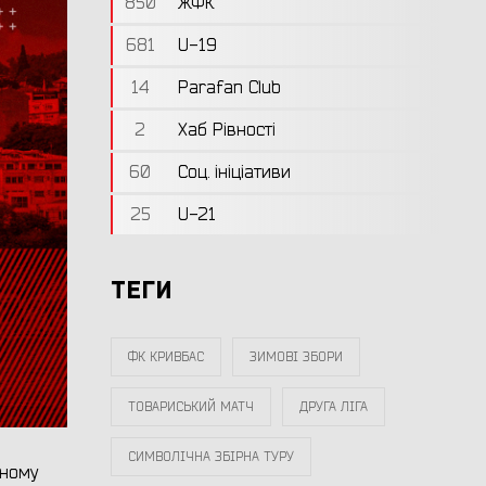
850
ЖФК
681
U-19
14
Parafan Club
2
Хаб Рівності
60
Соц. ініціативи
25
U-21
ТЕГИ
ФК КРИВБАС
ЗИМОВІ ЗБОРИ
ТОВАРИСЬКИЙ МАТЧ
ДРУГА ЛІГА
СИМВОЛІЧНА ЗБІРНА ТУРУ
ьному