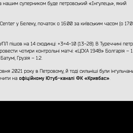
ра нашим суперником буде петровський «Інгулець», який
 Center у Белеку, початок о 16:00 за київським часом (о 17:
Л пішов на 14 сходинці: +3=4-10 (13-28). В Туреччині петр
ровести чотири контрольні матчі: «ЦСКА 1948» Болгарія – 1:
тумі, Грузія – 1:2.
вня 2021 року в Петровому, й тоді сильніші були інгульчани
офіційному Ютуб-каналі ФК «Кривбас»
ачити на
.