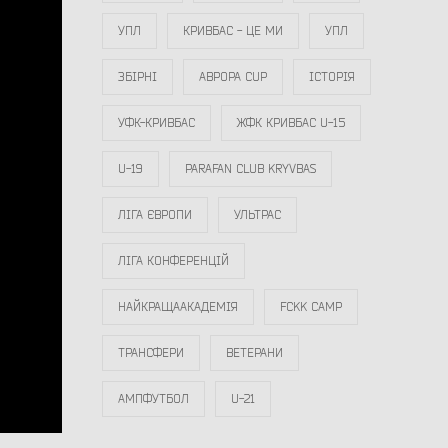
УПЛ
КРИВБАС - ЦЕ МИ
УПЛ
ЗБІРНІ
АВРОРА CUP
ІСТОРІЯ
УФК-КРИВБАС
ЖФК КРИВБАС U-15
U-19
PARAFAN CLUB KRYVBAS
ЛІГА ЄВРОПИ
УЛЬТРАС
ЛІГА КОНФЕРЕНЦІЙ
НАЙКРАЩААКАДЕМІЯ
FCKK CAMP
ТРАНСФЕРИ
ВЕТЕРАНИ
АМПФУТБОЛ
U-21