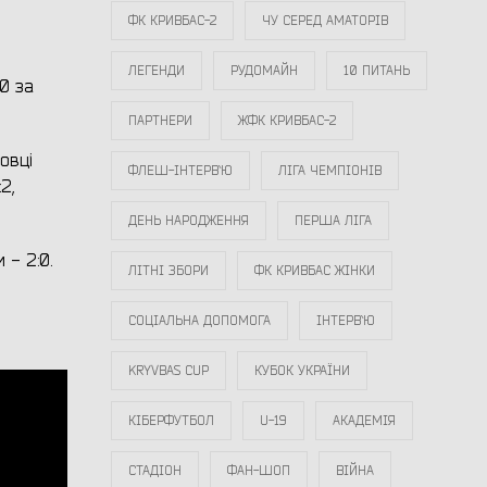
ФК КРИВБАС-2
ЧУ СЕРЕД АМАТОРІВ
ЛЕГЕНДИ
РУДОМАЙН
10 ПИТАНЬ
00 за
ПАРТНЕРИ
ЖФК КРИВБАС-2
овці
ФЛЕШ-ІНТЕРВ`Ю
ЛІГА ЧЕМПІОНІВ
2,
ДЕНЬ НАРОДЖЕННЯ
ПЕРША ЛІГА
 - 2:0.
ЛІТНІ ЗБОРИ
ФК КРИВБАС ЖІНКИ
СОЦІАЛЬНА ДОПОМОГА
ІНТЕРВ`Ю
KRYVBAS CUP
КУБОК УКРАЇНИ
КІБЕРФУТБОЛ
U-19
АКАДЕМІЯ
СТАДІОН
ФАН-ШОП
ВІЙНА