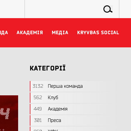
НДА
АКАДЕМІЯ
МЕДІА
KRYVBAS SOCIAL
КАТЕГОРІЇ
3132
Перша команда
562
Клуб
449
Академія
301
Преса