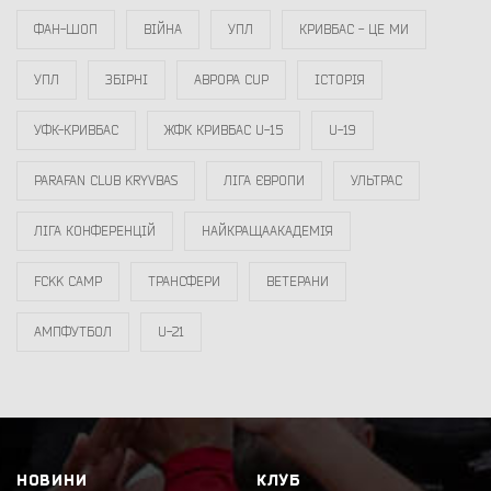
ФАН-ШОП
ВІЙНА
УПЛ
КРИВБАС - ЦЕ МИ
УПЛ
ЗБІРНІ
АВРОРА CUP
ІСТОРІЯ
УФК-КРИВБАС
ЖФК КРИВБАС U-15
U-19
PARAFAN CLUB KRYVBAS
ЛІГА ЄВРОПИ
УЛЬТРАС
ЛІГА КОНФЕРЕНЦІЙ
НАЙКРАЩААКАДЕМІЯ
FCKK CAMP
ТРАНСФЕРИ
ВЕТЕРАНИ
АМПФУТБОЛ
U-21
НОВИНИ
КЛУБ