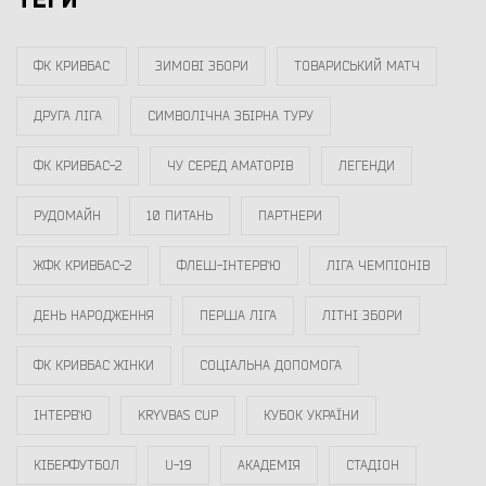
ФК КРИВБАС
ЗИМОВІ ЗБОРИ
ТОВАРИСЬКИЙ МАТЧ
ДРУГА ЛІГА
СИМВОЛІЧНА ЗБІРНА ТУРУ
ФК КРИВБАС-2
ЧУ СЕРЕД АМАТОРІВ
ЛЕГЕНДИ
РУДОМАЙН
10 ПИТАНЬ
ПАРТНЕРИ
ЖФК КРИВБАС-2
ФЛЕШ-ІНТЕРВ`Ю
ЛІГА ЧЕМПІОНІВ
ДЕНЬ НАРОДЖЕННЯ
ПЕРША ЛІГА
ЛІТНІ ЗБОРИ
ФК КРИВБАС ЖІНКИ
СОЦІАЛЬНА ДОПОМОГА
ІНТЕРВ`Ю
KRYVBAS CUP
КУБОК УКРАЇНИ
КІБЕРФУТБОЛ
U-19
АКАДЕМІЯ
СТАДІОН