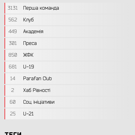
3131
Перша команда
562
Клуб
449
Академія
301
Преса
850
ЖФК
681
U-19
14
Parafan Club
2
Хаб Рівності
60
Соц. ініціативи
25
U-21
ТЕГИ