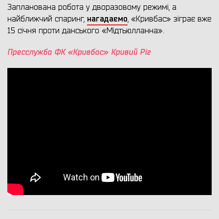
Запланована робота у дворазовому режимі, а
нагадаємо
найближчий спаринг,
, «Кривбас» зіграє вже
15 січня проти данського «Мідтьюлланна».
Пресслужба ФК «Кривбас» Кривий Ріг