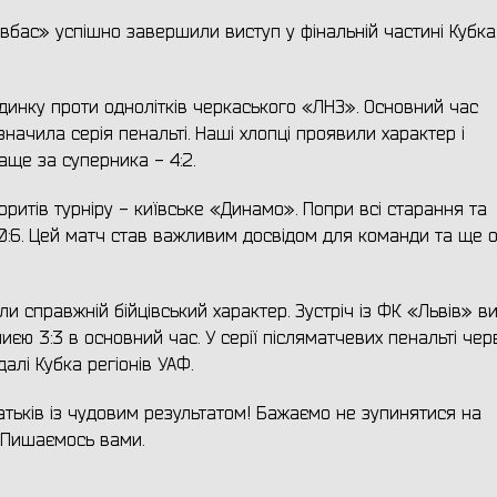
вбас» успішно завершили виступ у фінальній частині Кубка 
динку проти однолітків черкаського «ЛНЗ». Основний час
начила серія пенальті. Наші хлопці проявили характер і
аще за суперника - 4:2.
ритів турніру - київське «Динамо». Попри всі старання та
 0:6. Цей матч став важливим досвідом для команди та ще 
и справжній бійцівський характер. Зустріч із ФК «Львів» в
ю 3:3 в основний час. У серії післяматчевих пенальті че
алі Кубка регіонів УАФ.
батьків із чудовим результатом! Бажаємо не зупинятися на
 Пишаємось вами.