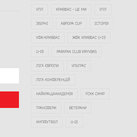
УПЛ
КРИВБАС - ЦЕ МИ
УПЛ
ЗБІРНІ
АВРОРА CUP
ІСТОРІЯ
УФК-КРИВБАС
ЖФК КРИВБАС U-15
U-19
PARAFAN CLUB KRYVBAS
ЛІГА ЄВРОПИ
УЛЬТРАС
ЛІГА КОНФЕРЕНЦІЙ
НАЙКРАЩААКАДЕМІЯ
FCKK CAMP
ТРАНСФЕРИ
ВЕТЕРАНИ
АМПФУТБОЛ
U-21