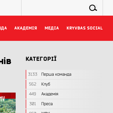
НДА
АКАДЕМІЯ
МЕДІА
KRYVBAS SOCIAL
нів
КАТЕГОРІЇ
3133
Перша команда
562
Клуб
449
Академія
301
Преса