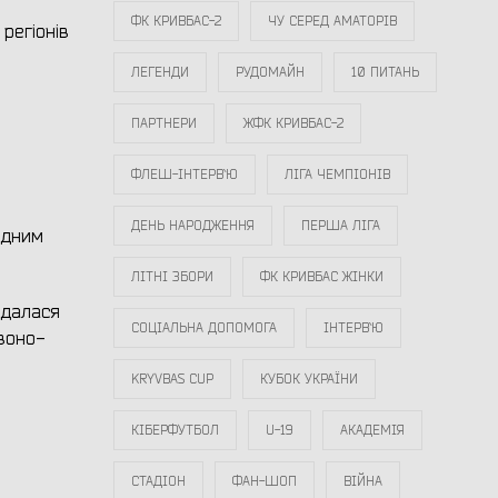
ФК КРИВБАС-2
ЧУ СЕРЕД АМАТОРІВ
регіонів
ЛЕГЕНДИ
РУДОМАЙН
10 ПИТАНЬ
ПАРТНЕРИ
ЖФК КРИВБАС-2
ФЛЕШ-ІНТЕРВ`Ю
ЛІГА ЧЕМПІОНІВ
ДЕНЬ НАРОДЖЕННЯ
ПЕРША ЛІГА
одним
ЛІТНІ ЗБОРИ
ФК КРИВБАС ЖІНКИ
идалася
СОЦІАЛЬНА ДОПОМОГА
ІНТЕРВ`Ю
рвоно-
KRYVBAS CUP
КУБОК УКРАЇНИ
КІБЕРФУТБОЛ
U-19
АКАДЕМІЯ
СТАДІОН
ФАН-ШОП
ВІЙНА