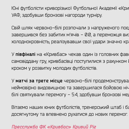
Юні футболісти криворізької Футбольної Академії «Кри
УАФ, здобувши бронзові нагороди турніру.
Свій шлях червоно-білі розпочали з напруженого поє
завершився без забитих м'ячів - 0:0, а переможця виз
холоднокровність, реалізувавши свої удари значно кр
півфіналі
У
на «Кривбас» чекав один із головних фаво
самовіддану гру, кривбасівці поступилися з рахунком
кроком у розвитку молодих футболістів.
матчі за третє місце
У
червоно-білі продемонструвал
неймовірно видовищною та завершилася бойовою нічиє
білі святкували перемогу - 5:4, здобувши бронзові мед
Вітаємо наших юних футболістів, тренерський штаб і 
досягнутому та впевнено рухатися до нових перемог.
Пресслужба ФК «Кривбас» Кривий Ріг