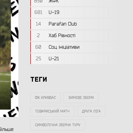
850
ЖФК
681
U-19
14
Parafan Club
2
Хаб Рівності
60
Соц. ініціативи
25
U-21
ТЕГИ
ФК КРИВБАС
ЗИМОВІ ЗБОРИ
ТОВАРИСЬКИЙ МАТЧ
ДРУГА ЛІГА
СИМВОЛІЧНА ЗБІРНА ТУРУ
більше