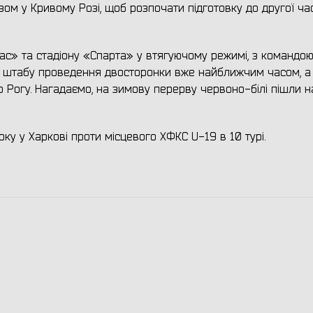
азом у Кривому Розі, щоб розпочати підготовку до другої ча
ас» та стадіону «Спарта» у втягуючому режимі, з командою
го штабу проведення двосторонки вже найближчим часом, а
о Рогу. Нагадаємо, на зимову перерву червоно-білі пішли н
у у Харкові проти місцевого ХФКС U-19 в 10 турі.