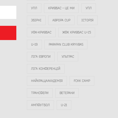
УПЛ
КРИВБАС - ЦЕ МИ
УПЛ
ЗБІРНІ
АВРОРА CUP
ІСТОРІЯ
УФК-КРИВБАС
ЖФК КРИВБАС U-15
U-19
PARAFAN CLUB KRYVBAS
ЛІГА ЄВРОПИ
УЛЬТРАС
ЛІГА КОНФЕРЕНЦІЙ
НАЙКРАЩААКАДЕМІЯ
FCKK CAMP
ТРАНСФЕРИ
ВЕТЕРАНИ
АМПФУТБОЛ
U-21