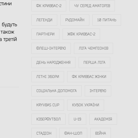
стини
ФК КРИВБАС-2
ЧУ СЕРЕД АМАТОРІВ
ЛЕГЕНДИ
РУДОМАЙН
10 ПИТАНЬ
 будуть
 також
ПАРТНЕРИ
ЖФК КРИВБАС-2
а третій
ФЛЕШ-ІНТЕРВ`Ю
ЛІГА ЧЕМПІОНІВ
ДЕНЬ НАРОДЖЕННЯ
ПЕРША ЛІГА
ЛІТНІ ЗБОРИ
ФК КРИВБАС ЖІНКИ
СОЦІАЛЬНА ДОПОМОГА
ІНТЕРВ`Ю
KRYVBAS CUP
КУБОК УКРАЇНИ
КІБЕРФУТБОЛ
U-19
АКАДЕМІЯ
СТАДІОН
ФАН-ШОП
ВІЙНА