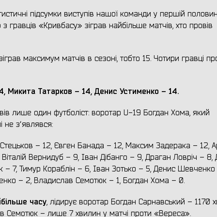
стичні підсумки виступів нашої команди у першій половин
з гравців «Кривбасу» зіграв найбільше матчів, хто провів
іграв максимум матчів в сезоні, тобто 15. Чотири гравці п
, Микита Татарков – 14, Денис Устименко – 14.
вів лише один футболіст: воротар U-19 Богдан Хома, який
і не зʼявлявся:
Стецьков – 12, Євген Банада – 12, Максим Задерака – 12, А
 Віталій Вернидуб – 9, Іван Дібанго – 9, Драган Ловріч – 8,
 – 7, Тимур Кораблін – 6, Іван Зотько – 5, Денис Шевченко 
енко – 2, Владислав Семотюк – 1, Богдан Хома – 0.
йбільше часу
, лідирує воротар Богдан Сарнавський – 1170 х
в Семотюк – лише 7 хвилин у матчі проти «Вереса».