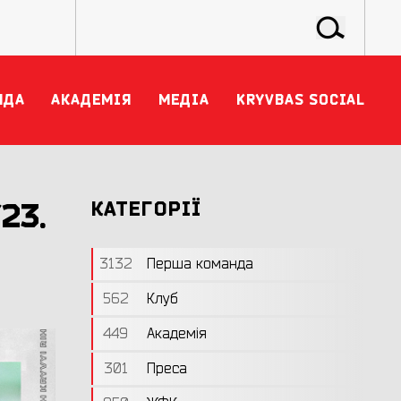
НДА
АКАДЕМІЯ
МЕДІА
KRYVBAS SOCIAL
23.
КАТЕГОРІЇ
3132
Перша команда
562
Клуб
449
Академія
301
Преса