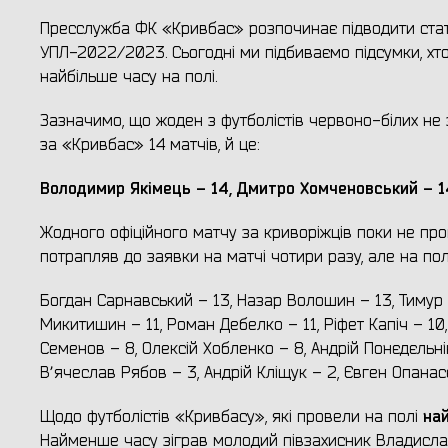
Пресслужба ФК «Кривбас» розпочинає підводити стати
УПЛ-2022/2023. Сьогодні ми підбиваємо підсумки, хто 
найбільше часу на полі.
Зазначимо, що жоден з футболістів червоно-білих не з
за «Кривбас» 14 матчів, й це:
Володимир Якімець – 14, Дмитро Хомченовський – 14
Жодного офіційного матчу за криворіжців поки не про
потрапляв до заявки на матчі чотири разу, але на пол
Богдан Сарнавський – 13, Назар Волошин – 13, Тимур 
Микитишин – 11, Роман Дебелко – 11, Ріфет Капіч – 10,
Семенов – 8, Олексій Хобленко – 8, Андрій Понєдєльнік
Вʼячеслав Рябов – 3, Андрій Кліщук – 2, Євген Опанас
на
Щодо футболістів «Кривбасу», які провели на полі
Найменше часу зіграв молодий півзахисник Владисла