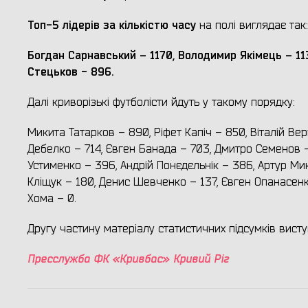
Топ-5 лідерів за кількістю часу
на полі виглядає так:
Богдан Сарнавський – 1170, Володимир Якімець – 11
Стецьков - 896.
Далі криворізькі футболісти йдуть у такому порядку:
Микита Татарков – 890, Ріфет Капіч – 850, Віталій Вер
Дебелко – 714, Євген Банада – 703, Дмитро Семенов 
Устименко – 396, Андрій Понєдєльнік – 386, Артур Ми
Кліщук – 180, Денис Шевченко – 137, Євген Опанасенк
Хома – 0.
Другу частину матеріалу статистичних підсумків вист
Пресслужба ФК «Кривбас» Кривий Ріг