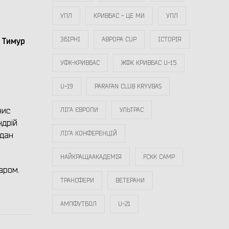
УПЛ
КРИВБАС - ЦЕ МИ
УПЛ
ЗБІРНІ
АВРОРА CUP
ІСТОРІЯ
 Тимур
УФК-КРИВБАС
ЖФК КРИВБАС U-15
U-19
PARAFAN CLUB KRYVBAS
н
нис
ЛІГА ЄВРОПИ
УЛЬТРАС
ндрій
ЛІГА КОНФЕРЕНЦІЙ
гдан
НАЙКРАЩААКАДЕМІЯ
FCKK CAMP
аром.
ТРАНСФЕРИ
ВЕТЕРАНИ
АМПФУТБОЛ
U-21