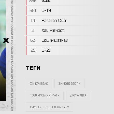
850
ЖФК
681
U-19
14
Parafan Club
2
Хаб Рівності
60
Соц. ініціативи
25
U-21
ТЕГИ
ФК КРИВБАС
ЗИМОВІ ЗБОРИ
ТОВАРИСЬКИЙ МАТЧ
ДРУГА ЛІГА
СИМВОЛІЧНА ЗБІРНА ТУРУ