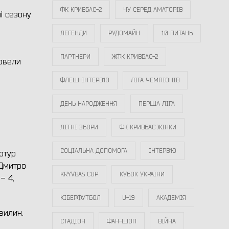
ФК КРИВБАС-2
ЧУ СЕРЕД АМАТОРІВ
і сезону
ЛЕГЕНДИ
РУДОМАЙН
10 ПИТАНЬ
ПАРТНЕРИ
ЖФК КРИВБАС-2
ровели
ФЛЕШ-ІНТЕРВ`Ю
ЛІГА ЧЕМПІОНІВ
ДЕНЬ НАРОДЖЕННЯ
ПЕРША ЛІГА
ЛІТНІ ЗБОРИ
ФК КРИВБАС ЖІНКИ
СОЦІАЛЬНА ДОПОМОГА
ІНТЕРВ`Ю
ртур
 Дмитро
KRYVBAS CUP
КУБОК УКРАЇНИ
– 4,
КІБЕРФУТБОЛ
U-19
АКАДЕМІЯ
вилин.
СТАДІОН
ФАН-ШОП
ВІЙНА