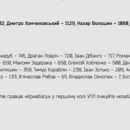
32, Дмитро Хомченовський – 1129, Назар Волошин – 1080,
нидуб – 745, Драган Ловріч – 720, Іван Дібанго – 717, Рома
– 650, Максим Задерака – 650, Олексій Хобленко – 500, Де
китишин – 358, Тимур Кораблін – 238, Іван Зотько – 209, А
о – 133, Вʼячеслав Рябов – 65, Владислав Семотюк – 7, Бо
упів гравців «Кривбасу» у першому колі УПЛ очікуйте незаб