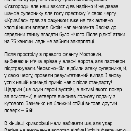
«Ужгород», але наш захист діяв надійно й не давав
шансів супернику для голу престижу. У свою чергу,
«Кривбас» грав за рахунком: вже не так активно
хлопці йшли вперед. Окрім напівмомента Васіна до
середини тайму згадати було нічого. Після рідкої атаки
на 75 хвилині ледь не забили закарпатці.
Після прострілу з правого флангу Мостовий,
вибиваючи м’яча, зрізав у власні ворота, але партнери
підстрахували. Червоно-білі відбили атаку суперника, й,
у свою чергу, провели результативний випад. І знову
успіх нашій команді приніс навіс після стандарту!
Щедрий (ще один герой зустрічі, в активі якого покер
за асистами) вчетверте виконав гольову подачу з
кутового: Заїменко на ближній стійці виграв другий
5:0
поверх –
!
В кінцівці криворіжці мали забивати ще, але удар
Васіна на виконання воротар відбив! Усіх із феєричною