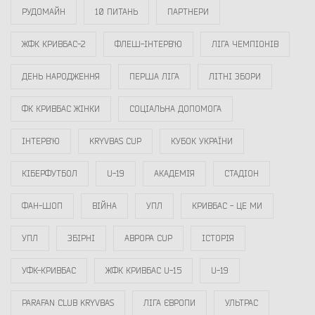
РУДОМАЙН
10 ПИТАНЬ
ПАРТНЕРИ
ЖФК КРИВБАС-2
ФЛЕШ-ІНТЕРВ`Ю
ЛІГА ЧЕМПІОНІВ
ДЕНЬ НАРОДЖЕННЯ
ПЕРША ЛІГА
ЛІТНІ ЗБОРИ
ФК КРИВБАС ЖІНКИ
СОЦІАЛЬНА ДОПОМОГА
ІНТЕРВ`Ю
KRYVBAS CUP
КУБОК УКРАЇНИ
КІБЕРФУТБОЛ
U-19
АКАДЕМІЯ
СТАДІОН
ФАН-ШОП
ВІЙНА
УПЛ
КРИВБАС - ЦЕ МИ
УПЛ
ЗБІРНІ
АВРОРА CUP
ІСТОРІЯ
УФК-КРИВБАС
ЖФК КРИВБАС U-15
U-19
PARAFAN CLUB KRYVBAS
ЛІГА ЄВРОПИ
УЛЬТРАС