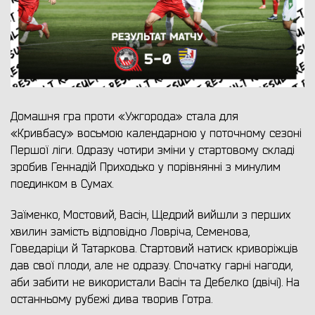
Домашня гра проти «Ужгорода» стала для
«Кривбасу» восьмою календарною у поточному сезоні
Першої ліги. Одразу чотири зміни у стартовому складі
зробив Геннадій Приходько у порівнянні з минулим
поєдинком в Сумах.
Заїменко, Мостовий, Васін, Щедрий вийшли з перших
хвилин замість відповідно Ловріча, Семенова,
Говедаріци й Татаркова. Стартовий натиск криворіжців
дав свої плоди, але не одразу. Спочатку гарні нагоди,
аби забити не використали Васін та Дебелко (двічі). На
останньому рубежі дива творив Готра.