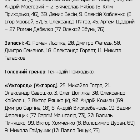
Андрій Мостовий – 2. В’ячеслав Рябов (6. Клім
Приходько, 46), 39. Денис Васін, 9. Олексій Хобленко (8.
Ігор Яровой, 57), 5. Олександр П’ятов, 45. Артем Щедрий
– 27. Роман Дебелко (77. Олексій Збунь, 76).
Запасні:
41. Роман Льопка, 20. Дмитро Фатєєв, 50.
Дмитро Семенов, 18. Олександр Горват, 11. Микита
Татарков.
Головний тренер:
Геннадій Приходько.
«Ужгород» (Ужгород):
25. Михайло Готра, 21.
Олександр Савошко, 3. Олег Допілка, 30. Олександр
Кобеляш, 7. Віктор Ряшко (к), 90. Андрій Кохман (69.
Дмитро Сартіна, 18), 6. Андрій Вискребенцев, 19. Вадим
Ференцик (77. Сергій Машталір, 73), 20. Василь
Пиняшко, 99. Віктор Хомченко (8. Володимир Дуран, 69),
9. Микола Гайдучик (10. Павло Тищук, 75).