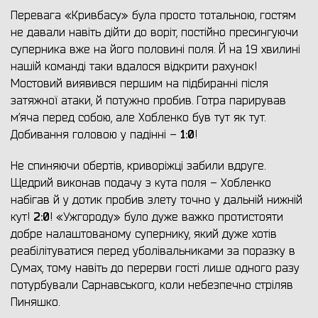
Перевага «Кривбасу» була просто тотальною, гостям
не давали навіть дійти до воріт, постійно пресингуючи
суперника вже на його половині поля. Й на 19 хвилині
нашій команді таки вдалося відкрити рахунок!
Мостовий виявився першим на підбиранні після
затяжної атаки, й потужно пробив. Готра парирував
м’яча перед собою, але Хобленко був тут як тут.
1:0
Добивання головою у падінні –
!
Не спиняючи обертів, криворіжці забили вдруге.
Щедрий виконав подачу з кута поля – Хобленко
набігав й у дотик пробив злету точно у дальній нижній
2:0
кут!
! «Ужгороду» було дуже важко протистояти
добре налаштованому супернику, який дуже хотів
реабілітуватися перед уболівальниками за поразку в
Сумах, тому навіть до перерви гості лише одного разу
потурбували Сарнавського, коли небезпечно стріляв
Пиняшко.