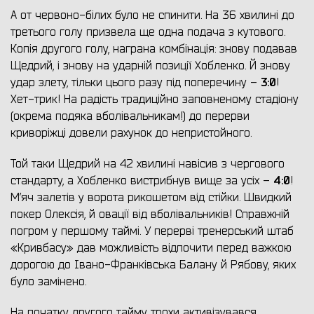
А от червоно-білих було не спинити. На 36 хвилині до
третього голу призвела ще одна подача з кутового.
Копія другого голу, награна комбінація: знову подавав
Щедрий, і знову на ударній позиції Хобленко. Й знову
3:0
удар злету, тільки цього разу під поперечину –
!
Хет-трик! На радість традиційно заповненому стадіону
(окрема подяка вболівальникам!) до перерви
криворіжці довели рахунок до непристойного.
Той таки Щедрий на 42 хвилині навісив з чергового
4:0
стандарту, а Хобленко вистрибнув вище за усіх –
!
М’яч залетів у ворота рикошетом від стійки. Швидкий
покер Олексія, й овації від вболівальників! Справжній
погром у першому таймі. У перерві тренерський штаб
«Кривбасу» дав можливість відпочити перед важкою
дорогою до Івано-Франківська Балану й Рябову, яких
було замінено.
На початку другого тайму трохи активізувався