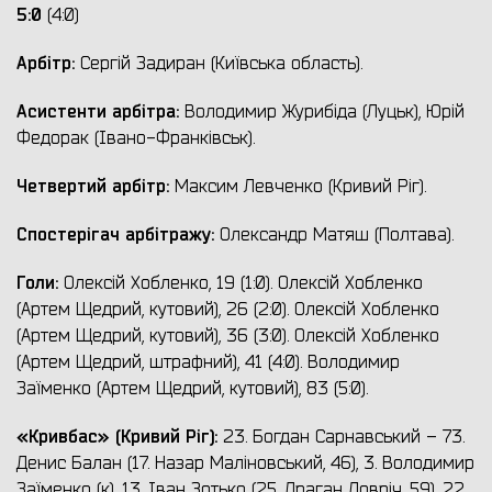
5:0
(4:0)
Арбітр:
Сергій Задиран (Київська область).
Асистенти арбітра:
Володимир Журибіда (Луцьк), Юрій
Федорак (Івано-Франківськ).
Четвертий арбітр:
Максим Левченко (Кривий Ріг).
Спостерігач арбітражу:
Олександр Матяш (Полтава).
Голи:
Олексій Хобленко, 19 (1:0). Олексій Хобленко
(Артем Щедрий, кутовий), 26 (2:0). Олексій Хобленко
(Артем Щедрий, кутовий), 36 (3:0). Олексій Хобленко
(Артем Щедрий, штрафний), 41 (4:0). Володимир
Заїменко (Артем Щедрий, кутовий), 83 (5:0).
«Кривбас» (Кривий Ріг):
23. Богдан Сарнавський – 73.
Денис Балан (17. Назар Маліновський, 46), 3. Володимир
Заїменко (к), 13. Іван Зотько (25. Драган Ловріч, 59), 22.