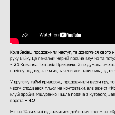
Кривбасівці продовжили наступ, та домоглися свого на
руку Бібіку. Це пенальті! Черній пробив влучно та по
2:1
-
. Команда Геннадія Приходько й не думала зменш
навісну подачу, але м'яч, зачепивши захисника, здаєт
У другому таймі криворіжці продовжитли вести гру, по
чергу, сподівався тільки на контратаки, але захист 
клубі зробив Мішуренко. Пішла подача з кутового, Заї
4:1
ворота -
!
Міг на 74 хивлині відзначитися дебютним голом за «