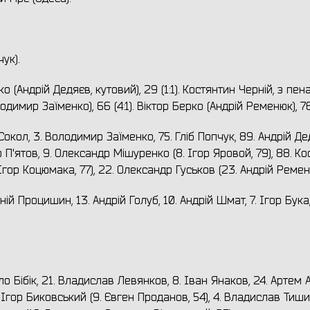
ук).
(Андрій Дедяєв, кутовий), 29 (1:1). Костянтин Черній, з пена
одимир Заїменко), 66 (4:1). Віктор Берко (Андрій Ременюк), 76 
Сокол, 3. Володимир Заїменко, 75. Гліб Попчук, 89. Андрій Дед
р П'ятов, 9. Олександр Мішуренко (8. Ігор Яровой, 79), 88. К
. Ігор Коцюмака, 77), 22. Олександр Гуськов (23. Андрій Ремен
ій Процишин, 13. Андрій Голуб, 10. Андрій Шмат, 7. Ігор Бука,
ло Бібік, 21. Владислав Левянков, 8. Іван Янаков, 24. Артем
 Ігор Биковський (9. Євген Проданов, 54), 4. Владислав Тишин