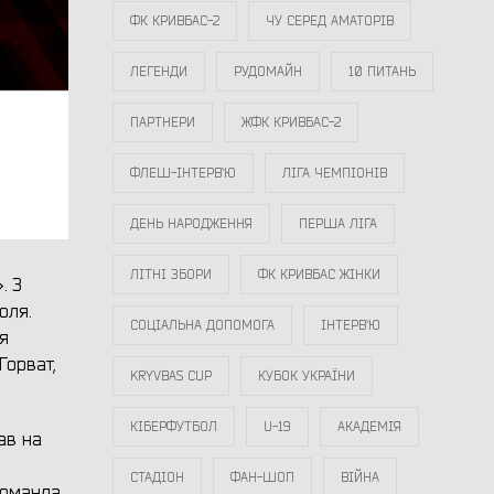
ФК КРИВБАС-2
ЧУ СЕРЕД АМАТОРІВ
ЛЕГЕНДИ
РУДОМАЙН
10 ПИТАНЬ
ПАРТНЕРИ
ЖФК КРИВБАС-2
ФЛЕШ-ІНТЕРВ`Ю
ЛІГА ЧЕМПІОНІВ
ДЕНЬ НАРОДЖЕННЯ
ПЕРША ЛІГА
ЛІТНІ ЗБОРИ
ФК КРИВБАС ЖІНКИ
. З
оля.
СОЦІАЛЬНА ДОПОМОГА
ІНТЕРВ`Ю
я
Горват,
KRYVBAS CUP
КУБОК УКРАЇНИ
КІБЕРФУТБОЛ
U-19
АКАДЕМІЯ
ав на
СТАДІОН
ФАН-ШОП
ВІЙНА
команда