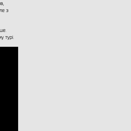
в,
ле з
ше.
 турі.