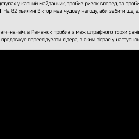
ступах у карний майданчик, зробив ривок вперед, та проби
1
. На 82 хвилині Віктор мав чудову нагоду, аби забити ще, а
 віч-на-віч, а Ременюк пробив з меж штрафного трохи рані
продовжує переслідувати лідера, з яким зіграє у наступному