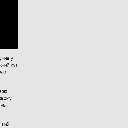
учив у
жний кут
вав
свою
новому
ляв
ерший