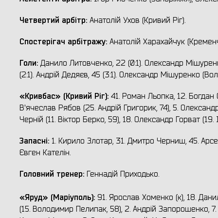
Четвертий арбітр:
Анатолій Ухов (Кривий Ріг).
Спостерігач арбітражу:
Анатолій Харахайчук (Кременч
Гол
и
:
Данило Литовченко, 22 (0:1). Олександр Мішуренко 
(2:1). Андрій Дедяєв, 45 (3:1). Олександр Мішуренко (Вол
«Кривбас» (Кривий Ріг):
41. Роман Льопка, 12. Богдан 
В'ячеслав Рябов (25. Андрій Григорик, 74), 5. Олександ
Черній (11. Віктор Берко, 59), 18. Олександр Горват (19
Запасні:
1. Кирило Злотар, 31. Дмитро Черниш, 45. Арсен
Євген Кателін.
Головний тренер:
Геннадій Приходько.
«
Яруд
» (
Маріуполь
):
91. Ярослав Хоменко (к), 18. Дани
(15. Володимир Пелипак, 58), 2. Андрій Запорошенко, 7.