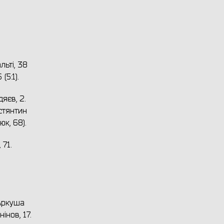
льті, 38
(5:1).
яєв, 2.
остянтин
юк, 68).
 71.
 Аркуша
інов, 17.