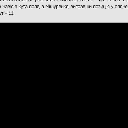
 навіс з кута поля, а Мішуренко, вигравши позицію у опоне
1:1
ут -
.