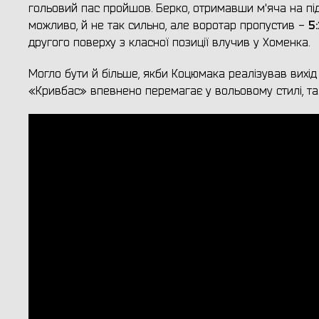
гольовий пас пройшов. Берко, отримавши м'яча на під
5:
можливо, й не так сильно, але воротар пропустив -
другого поверху з класної позиції влучив у Хоменка.
Могло бути й більше, якби Коцюмака реалізував вихід
«Кривбас» впевнено перемагає у вольовому стилі, та 