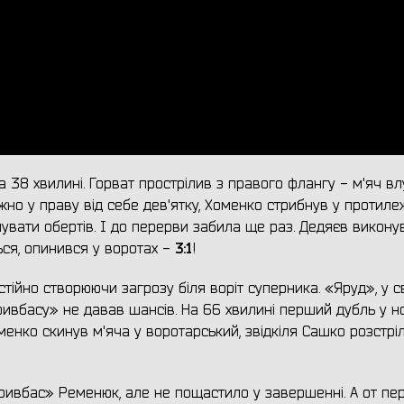
 38 хвилині. Горват прострілив з правого флангу - м'яч вл
тужно у праву від себе дев'ятку, Хоменко стрибнув у протиле
увати обертів. І до перерви забила ще раз. Дедяєв викону
3:1
ься, опинився у воротах -
!
стійно створюючи загрозу біля воріт суперника. «Яруд», у 
«Кривбасу» не давав шансів. На 66 хвилині перший дубль у 
менко скинув м'яча у воротарський, звідкіля Сашко розстрі
Кривбас» Ременюк, але не пощастило у завершенні. А от п