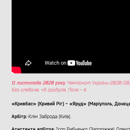
11 листопада 2020 року.
Чемпіонат України-2020/2021. 
Без глядачів. +8 градусів. Поле - 4.
«Кривбас» (Кривий Ріг) - «Яруд» (Мар
іуполь, Донец
Арбітр:
Клім Заброда (Київ).
Асистенти арбітра:
Ігор Рибченко (Запоріжжя), Олексій