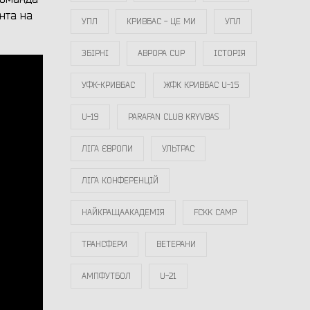
нта на
УПЛ
КРИВБАС - ЦЕ МИ
УПЛ
ЗБІРНІ
АВРОРА CUP
ІСТОРІЯ
УФК-КРИВБАС
ЖФК КРИВБАС U-15
U-19
PARAFAN CLUB KRYVBAS
ЛІГА ЄВРОПИ
УЛЬТРАС
ЛІГА КОНФЕРЕНЦІЙ
НАЙКРАЩААКАДЕМІЯ
FCKK CAMP
ТРАНСФЕРИ
ВЕТЕРАНИ
АМПФУТБОЛ
U-21