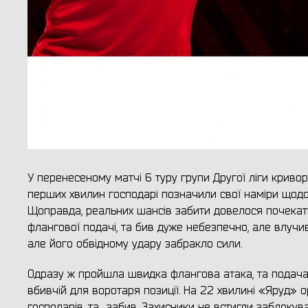
У перенесеному матчі 6 туру групи Другої ліги криво
перших хвилин господарі позначили свої наміри щодо
Щоправда, реальних шансів забити довелося почекати
флангової подачі, та бив дуже небезпечно, але влучив
але його обвідному удару забракло сили.
Одразу ж пройшла швидка флангова атака, та подача 
вбивчій для воротаря позиції. На 22 хвилині «Яруд»
господарів, та... забив. Захисники не встигли заблоку