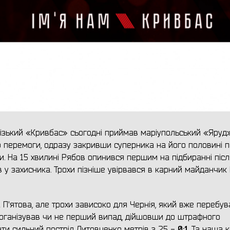
різький «Кривбас» сьогодні приймав маріупольський «Яруд»
 перемоги, одразу закривши суперника на його половині п
. На 15 хвилині Рябов опинився першим на підбиранні післ
 у захисника. Трохи пізніше увірвався в карний майданчик 
П'ятова, але трохи зависоко для Чернія, який вже перебув
 організував чи не перший випад, дійшовши до штрафного
0:1
вати сильний постріл Литовченко метрів з 25 -
. Та наша 