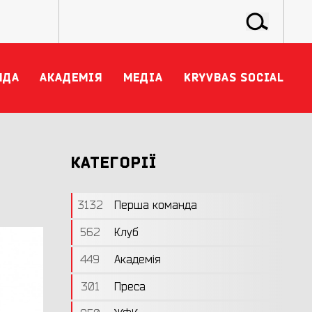
НДА
АКАДЕМІЯ
МЕДІА
KRYVBAS SOCIAL
КАТЕГОРІЇ
3132
Перша команда
562
Клуб
449
Академія
301
Преса