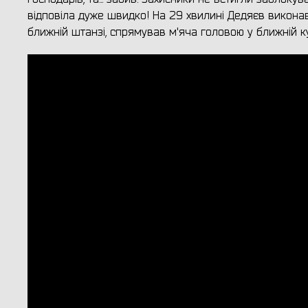
відповіла дуже швидко! На 29 хвилині Дедяєв виконав
ближній штанзі, спрямував м'яча головою у ближній к