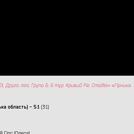
Друга ліга. Група Б. 6 тур. Кривий Ріг. Стадіон «Гірник». 1
ька
область) -
5:1
(3:1)
 Гірс (Одеса).