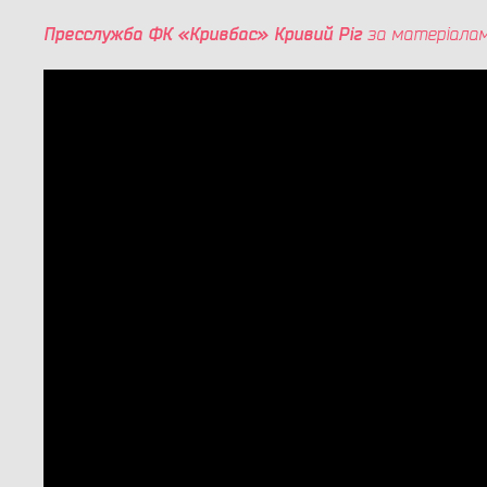
Пресслужба ФК «Кривбас» Кривий Ріг
за матеріала