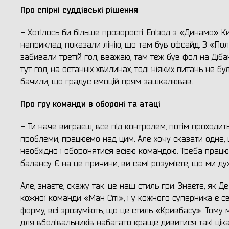
Про спірні суддівські рішення
- Хотілось би більше прозорості. Епізод з «Динамо» Ки
наприклад, показали лінію, що там був офсайд. З «По
забивали третій гол, вважаю, там теж був фол на Дібан
тут гол, на останніх хвилинах, тоді ніяких питань не б
бачили, що градус емоцій прям зашкалював.
Про гру команди в обороні та атаці
- Ти наче виграєш, все під контролем, потім проходит
проблеми, працюємо над цим. Але хочу сказати одне, 
необхідно і оборонятися всією командою. Треба працю
балансу. Є на це причини, ви самі розумієте, що ми ду
Але, знаєте, скажу так: це наш стиль гри. Знаєте, як 
кожної команди «Ман Сіті», і у кожного суперника є св
форму, всі зрозуміють, що це стиль «Кривбасу». Тому 
для вболівальників набагато краще дивитися такі ціка