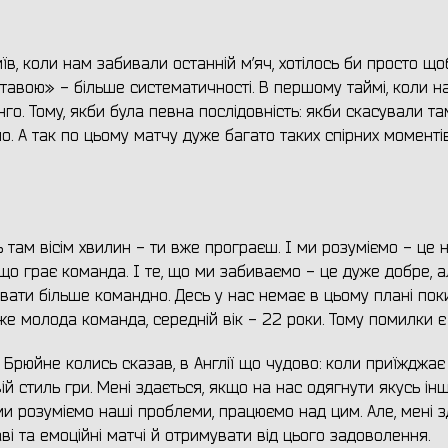
їв, коли нам забивали останній м’яч, хотілось би просто що
лтавою» - більше систематичності. В першому таймі, коли н
го. Тому, якби була певна послідовність: якби скасували там
уло. А так по цьому матчу дуже багато таких спірних моментів
ь там вісім хвилин - ти вже програєш. І ми розуміємо - це 
що грає команда. І те, що ми забиваємо - це дуже добре, 
вати більше командно. Десь у нас немає в цьому плані пок
же молода команда, середній вік - 22 роки. Тому помилки є 
Де Брюйне колись сказав, в Англії що чудово: коли приїжджає
ій стиль гри. Мені здається, якщо на нас одягнути якусь ін
ми розуміємо наші проблеми, працюємо над цим. Але, мені з
ві та емоційні матчі й отримувати від цього задоволення.