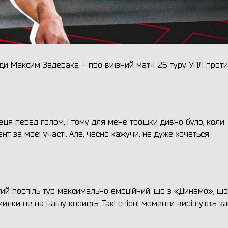
нди Максим Задерака - про виїзний матч 26 туру УПЛ проти
авця перед голом, і тому для мене трошки дивно було, коли
т за моєї участі. Але, чесно кажучи, не дуже хочеться
гий поспіль тур максимально емоційний: що з «Динамо», що
милки не на нашу користь. Такі спірні моменти вирішують з