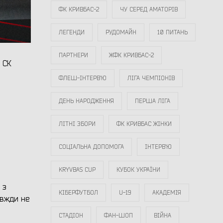
ФК КРИВБАС-2
ЧУ СЕРЕД АМАТОРІВ
ЛЕГЕНДИ
РУДОМАЙН
10 ПИТАНЬ
ПАРТНЕРИ
ЖФК КРИВБАС-2
 СК
ФЛЕШ-ІНТЕРВ`Ю
ЛІГА ЧЕМПІОНІВ
ДЕНЬ НАРОДЖЕННЯ
ПЕРША ЛІГА
ЛІТНІ ЗБОРИ
ФК КРИВБАС ЖІНКИ
СОЦІАЛЬНА ДОПОМОГА
ІНТЕРВ`Ю
KRYVBAS CUP
КУБОК УКРАЇНИ
 з
КІБЕРФУТБОЛ
U-19
АКАДЕМІЯ
авжди не
СТАДІОН
ФАН-ШОП
ВІЙНА