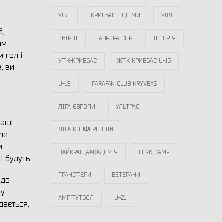
УПЛ
КРИВБАС - ЦЕ МИ
УПЛ
б,
ЗБІРНІ
АВРОРА CUP
ІСТОРІЯ
ам
 гол і
УФК-КРИВБАС
ЖФК КРИВБАС U-15
, ви
U-19
PARAFAN CLUB KRYVBAS
ЛІГА ЄВРОПИ
УЛЬТРАС
наші
ЛІГА КОНФЕРЕНЦІЙ
але
и
НАЙКРАЩААКАДЕМІЯ
FCKK CAMP
і будуть.
ТРАНСФЕРИ
ВЕТЕРАНИ
 до
шу
АМПФУТБОЛ
U-21
дається,