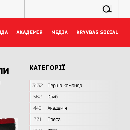
НДА
АКАДЕМІЯ
МЕДІА
KRYVBAS SOCIAL
ли
КАТЕГОРІЇ
ю
3132
Перша команда
562
Клуб
449
Академія
301
Преса