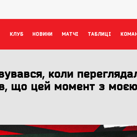
КЛУБ
НОВИНИ
МАТЧІ
ТАБЛИЦІ
КОМА
вувався, коли перегляда
ів, що цей момент з моє