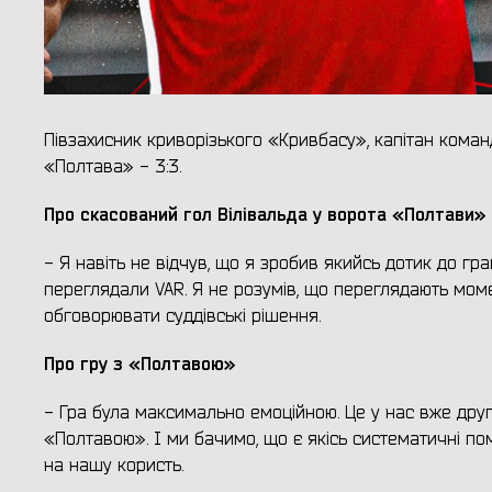
Півзахисник криворізького «Кривбасу», капітан кома
«Полтава» - 3:3.
Про скасований гол Вілівальда у ворота «Полтави»
- Я навіть не відчув, що я зробив якийсь дотик до гр
переглядали VAR. Я не розумів, що переглядають момен
обговорювати суддівські рішення.
Про гру з «Полтавою»
- Гра була максимально емоційною. Це у нас вже дру
«Полтавою». І ми бачимо, що є якісь систематичні по
на нашу користь.