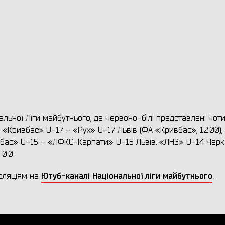
альної Ліги майбутнього, де червоно-білі представлені чот
: «Кривбас» U-17 - «Рух» U-17 Львів (ФА «Кривбас», 12:00)
бас» U-15 - «ЛФКС-Карпати» U-15 Львів. «ЛНЗ» U-14 Черк
0:0.
Ютуб-каналі Національної ліги майбутнього
нсляціям на
.