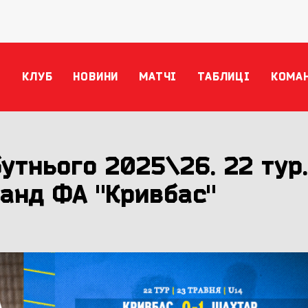
КЛУБ
НОВИНИ
МАТЧІ
ТАБЛИЦІ
КОМА
утнього 2025\26. 22 тур.
манд ФА "Кривбас"