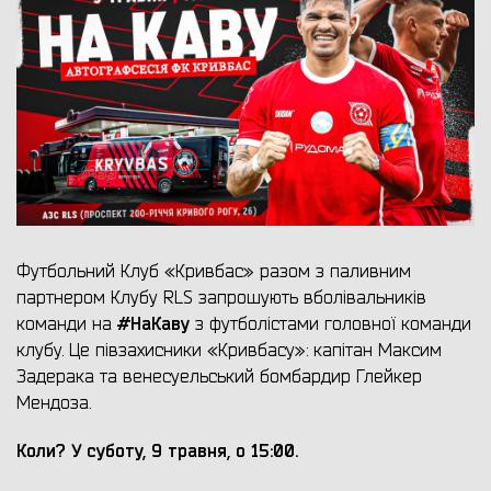
Футбольний Клуб «Кривбас» разом з паливним
партнером Клубу RLS запрошують вболівальників
#НаКаву
команди на
з футболістами головної команди
клубу. Це півзахисники «Кривбасу»: капітан Максим
Задерака та венесуельський бомбардир Глейкер
Мендоза.
Коли? У суботу, 9 травня, о 15:00.