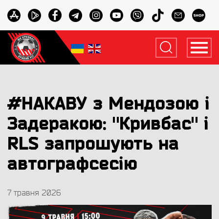
#НАКАВУ з Мендозою і
Задеракою: "Кривбас" і
RLS запрошують на
автографсесію
7 травня 2026