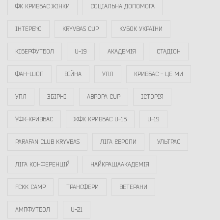
ФК КРИВБАС ЖІНКИ
СОЦІАЛЬНА ДОПОМОГА
ІНТЕРВ`Ю
KRYVBAS CUP
КУБОК УКРАЇНИ
КІБЕРФУТБОЛ
U-19
АКАДЕМІЯ
СТАДІОН
ФАН-ШОП
ВІЙНА
УПЛ
КРИВБАС - ЦЕ МИ
УПЛ
ЗБІРНІ
АВРОРА CUP
ІСТОРІЯ
УФК-КРИВБАС
ЖФК КРИВБАС U-15
U-19
PARAFAN CLUB KRYVBAS
ЛІГА ЄВРОПИ
УЛЬТРАС
ЛІГА КОНФЕРЕНЦІЙ
НАЙКРАЩААКАДЕМІЯ
FCKK CAMP
ТРАНСФЕРИ
ВЕТЕРАНИ
АМПФУТБОЛ
U-21