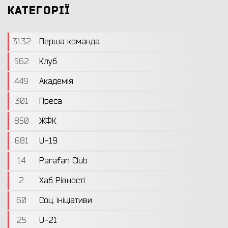
КАТЕГОРІЇ
3132
Перша команда
562
Клуб
449
Академія
301
Преса
850
ЖФК
681
U-19
14
Parafan Club
2
Хаб Рівності
60
Соц. ініціативи
25
U-21