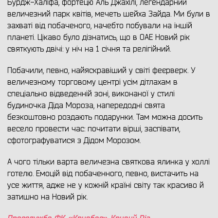
Бурдж-Халіфа, фортецю Аль Джахілі, легендарний
величезний парк квітів, мечеть шейха Зайда. Ми були в
захваті від побаченого, начебто побували на іншій
планеті. Цікаво було дізнатись, що в ОАЕ Новий рік
святкують двічі: у ніч на 1 січня та релігійний.
Побачили, певно, найяскравіший у світі феєрверк. У
величезному торговому центрі усім дітлахам в
спеціально відведенній зоні, виконаної у стилі
будиночка Діда Мороза, напередодні свята
безкоштовно роздають подарунки. Там можна досить
весело провести час: почитати вірші, заспівати,
сфотографуватися з Дідом Морозом.
А чого тільки варта величезна святкова ялинка у холлі
готелю. Емоцій від побаченного, певно, вистачить на
усе життя, адже не у кожній країні світу так красиво й
затишно на Новий рік.