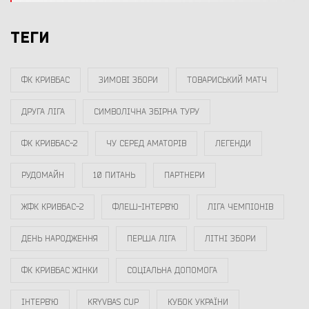
ТЕГИ
ФК КРИВБАС
ЗИМОВІ ЗБОРИ
ТОВАРИСЬКИЙ МАТЧ
ДРУГА ЛІГА
СИМВОЛІЧНА ЗБІРНА ТУРУ
ФК КРИВБАС-2
ЧУ СЕРЕД АМАТОРІВ
ЛЕГЕНДИ
РУДОМАЙН
10 ПИТАНЬ
ПАРТНЕРИ
ЖФК КРИВБАС-2
ФЛЕШ-ІНТЕРВ`Ю
ЛІГА ЧЕМПІОНІВ
ДЕНЬ НАРОДЖЕННЯ
ПЕРША ЛІГА
ЛІТНІ ЗБОРИ
ФК КРИВБАС ЖІНКИ
СОЦІАЛЬНА ДОПОМОГА
ІНТЕРВ`Ю
KRYVBAS CUP
КУБОК УКРАЇНИ