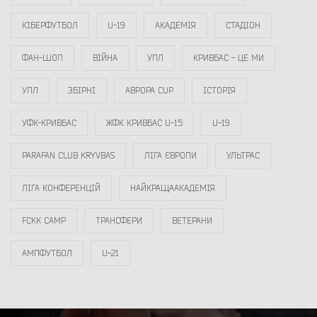
КІБЕРФУТБОЛ
U-19
АКАДЕМІЯ
СТАДІОН
ФАН-ШОП
ВІЙНА
УПЛ
КРИВБАС - ЦЕ МИ
УПЛ
ЗБІРНІ
АВРОРА CUP
ІСТОРІЯ
УФК-КРИВБАС
ЖФК КРИВБАС U-15
U-19
PARAFAN CLUB KRYVBAS
ЛІГА ЄВРОПИ
УЛЬТРАС
ЛІГА КОНФЕРЕНЦІЙ
НАЙКРАЩААКАДЕМІЯ
FCKK CAMP
ТРАНСФЕРИ
ВЕТЕРАНИ
АМПФУТБОЛ
U-21