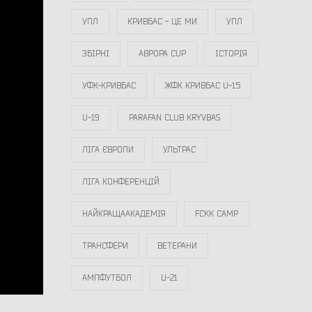
УПЛ
КРИВБАС - ЦЕ МИ
УПЛ
ЗБІРНІ
АВРОРА CUP
ІСТОРІЯ
УФК-КРИВБАС
ЖФК КРИВБАС U-15
U-19
PARAFAN CLUB KRYVBAS
ЛІГА ЄВРОПИ
УЛЬТРАС
ЛІГА КОНФЕРЕНЦІЙ
НАЙКРАЩААКАДЕМІЯ
FCKK CAMP
ТРАНСФЕРИ
ВЕТЕРАНИ
АМПФУТБОЛ
U-21