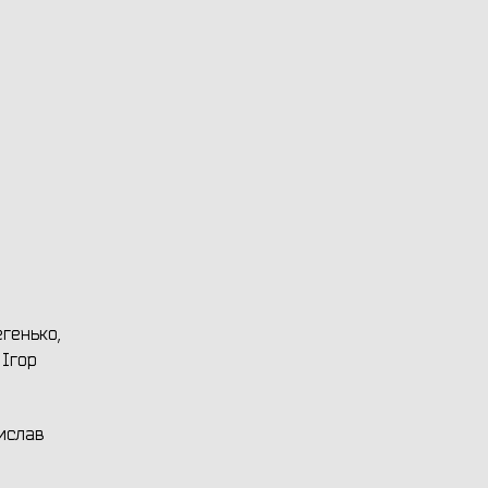
егенько,
 Ігор
тислав