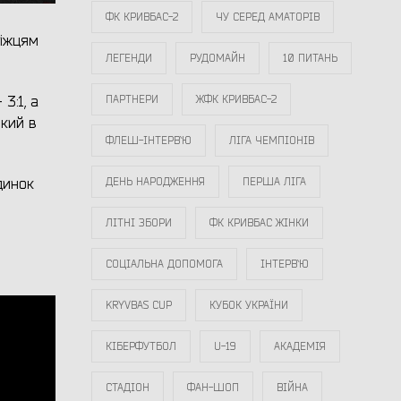
ФК КРИВБАС-2
ЧУ СЕРЕД АМАТОРІВ
ріжцям
ЛЕГЕНДИ
РУДОМАЙН
10 ПИТАНЬ
3:1, а
ПАРТНЕРИ
ЖФК КРИВБАС-2
кий в
ФЛЕШ-ІНТЕРВ`Ю
ЛІГА ЧЕМПІОНІВ
динок
ДЕНЬ НАРОДЖЕННЯ
ПЕРША ЛІГА
ЛІТНІ ЗБОРИ
ФК КРИВБАС ЖІНКИ
СОЦІАЛЬНА ДОПОМОГА
ІНТЕРВ`Ю
KRYVBAS CUP
КУБОК УКРАЇНИ
КІБЕРФУТБОЛ
U-19
АКАДЕМІЯ
СТАДІОН
ФАН-ШОП
ВІЙНА