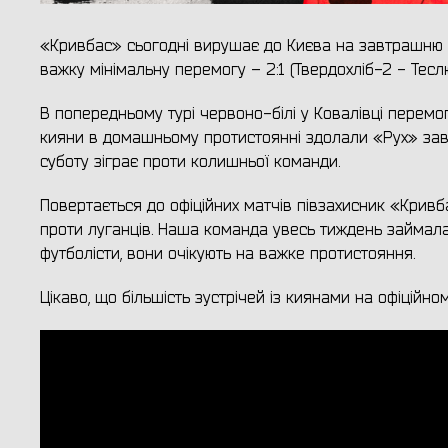
«Кривбас» сьогодні вирушає до Києва на завтрашню 
важку мінімальну перемогу – 2:1 (Твердохліб-2 - Теслю
В попередньому турі червоно-білі у Ковалівці перемо
кияни в домашньому протистоянні здолали «Рух» зав
суботу зіграє проти колишньої команди.
Повертається до офіційних матчів півзахисник «Крив
проти луганців. Наша команда увесь тиждень займала
футболісти, вони очікують на важке протистояння.
Цікаво, що більшість зустрічей із киянами на офіційно