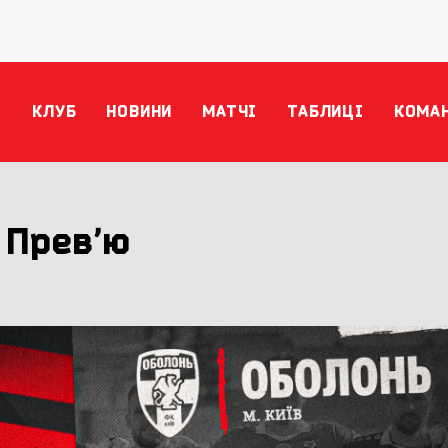
КЛУБ
НОВИНИ
МАТЧІ
ТАБЛИЦІ
КОМА
. Превʼю