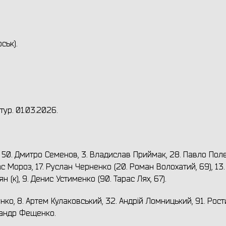
ськ).
тур. 01.03.2026.
, 50. Дмитро Семенов, 3. Владислав Приймак, 28. Павло Пол
ас Мороз, 17. Руслан Черненко (20. Роман Волохатий, 69), 13.
н (к), 9. Денис Устименко (90. Тарас Лях, 67).
нко, 8. Артем Кулаковський, 32. Андрій Ломницький, 91. Рос
ксандр Фещенко.