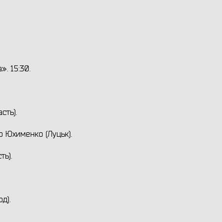
. 15:30.
сть).
о Юхименко (Луцьк).
ть).
д).