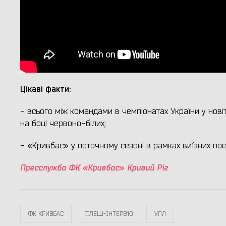
Цікаві факти:
- всього між командами в чемпіонатах України у новітн
на боці червоно-білих;
- «Кривбас» у поточному сезоні в рамках виїзних поєд
Пресслужба ФК «Кривбас» Кривий Ріг
ФК КРИВБАС
ФЛЕШ-ІНТЕРВ`Ю
УПЛ