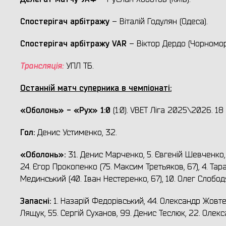
Спостерігач арбітражу
– Віталій Годулян (Одеса).
Спостерігач арбітражу VAR
– Віктор Дердо (Чорномор
Трансляція:
УПЛ ТБ.
Останній матч суперника в чемпіонаті:
«Оболонь» - «Рух» 1:0
(1:0). VBET Ліга 2025\2026. 18 
Гол:
Денис Устименко, 32.
«Оболонь
»:
31. Денис Марченко, 5. Євгеній Шевченко
24. Єгор Прокопенко (75. Максим Третьяков, 67), 4. Тар
Мединський (40. Іван Нестеренко, 67), 10. Олег Слободя
Запасні:
1. Назарій Федорівський, 44. Олександр Жовте
Лящук, 55. Сергій Суханов, 99. Денис Теслюк, 22. Оле