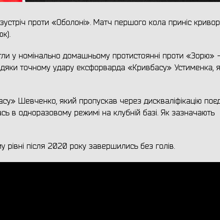
зустріч проти «Оболоні». Матч першого кола приніс криво
к).
гли у номінально домашньому протистоянні проти «Зорю» - 
дяки точному удару ексфорварда «Кривбасу» Устименка, я
басу» Шевченко, який пропускав через дискваліфікацію поє
сь в одноразовому режимі на клубній базі. Як зазначають
му рівні після 2020 року завершились без голів.