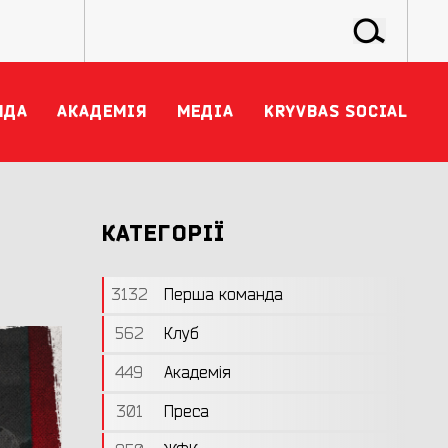
НДА
АКАДЕМІЯ
МЕДІА
KRYVBAS SOCIAL
КАТЕГОРІЇ
3132
Перша команда
562
Клуб
449
Академія
301
Преса