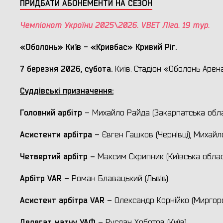
ПРИДБАТИ АБОНЕМЕНТИ НА СЕЗОН
Чемпіонат України 2025\2026. VBET Ліга. 19 тур.
«Оболонь» Київ - «Кривбас» Кривий Ріг.
7 березня 2026, субота.
Київ. Стадіон «Оболонь Арена»
Суддівські призначення:
Головний арбітр
– Михайло Райда (Закарпатська обла
Асистенти арбітра
– Євген Гашков (Чернівці), Михайл
Четвертий арбітр –
Максим Скрипник (Київська облас
Арбітр VAR
– Роман Блавацький (Львів).
Асистент арбітра VAR
– Олександр Корнійко (Миргоро
Делегат матчу УАФ
– Руслан Хоботов (Київ).