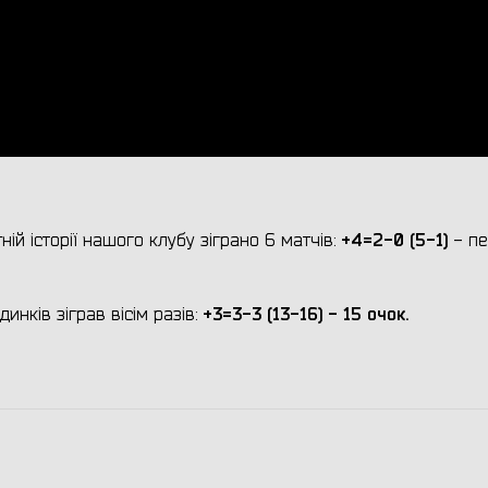
+4=2-0 (5-1)
ій історії нашого клубу зіграно 6 матчів:
- пе
+3=3-3 (13-16) - 15 очок.
инків зіграв вісім разів: