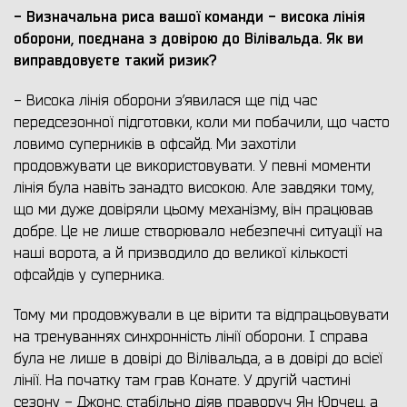
- Визначальна риса вашої команди - висока лінія
оборони, поєднана з довірою до Вілівальда. Як ви
виправдовуєте такий ризик?
- Висока лінія оборони з’явилася ще під час
передсезонної підготовки, коли ми побачили, що часто
ловимо суперників в офсайд. Ми захотіли
продовжувати це використовувати. У певні моменти
лінія була навіть занадто високою. Але завдяки тому,
що ми дуже довіряли цьому механізму, він працював
добре. Це не лише створювало небезпечні ситуації на
наші ворота, а й призводило до великої кількості
офсайдів у суперника.
Тому ми продовжували в це вірити та відпрацьовувати
на тренуваннях синхронність лінії оборони. І справа
була не лише в довірі до Вілівальда, а в довірі до всієї
лінії. На початку там грав Конате. У другій частині
сезону - Джонс, стабільно діяв праворуч Ян Юрчец, а