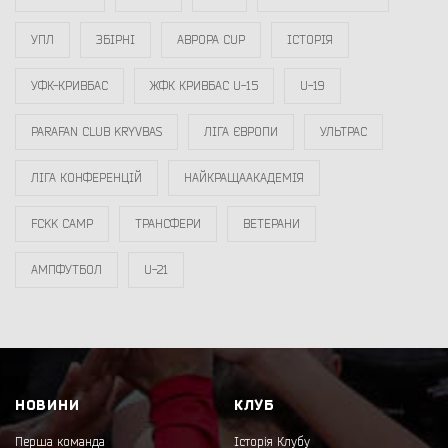
УПЛ
ЗБІРНІ
АВРОРА CUP
ІСТОРІЯ
УФК-КРИВБАС
ЖФК КРИВБАС U-15
U-19
PARAFAN CLUB KRYVBAS
ЛІГА ЄВРОПИ
УЛЬТРАС
ЛІГА КОНФЕРЕНЦІЙ
НАЙКРАЩААКАДЕМІЯ
FCKK CAMP
ТРАНСФЕРИ
ВЕТЕРАНИ
АМПФУТБОЛ
U-21
НОВИНИ
КЛУБ
Перша команда
Історія Клубу