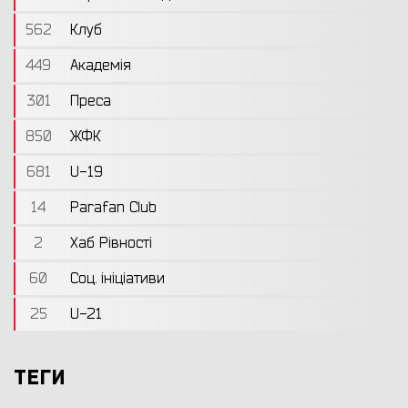
562
Клуб
449
Академія
301
Преса
850
ЖФК
681
U-19
14
Parafan Club
2
Хаб Рівності
60
Соц. ініціативи
25
U-21
ТЕГИ