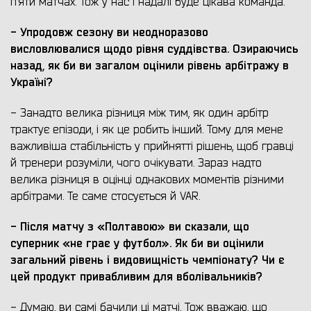
п’яти матчах. Тож у нас і надалі буде цікава команда.
- Упродовж сезону ви неодноразово
висловлювалися щодо рівня суддівства. Озираючись
назад, як би ви загалом оцінили рівень арбітражу в
Україні?
-
Занадто велика різниця між тим, як один арбітр
трактує епізоди, і як це робить інший. Тому для мене
важливіша стабільність у прийнятті рішень, щоб гравці
й тренери розуміли, чого очікувати. Зараз надто
велика різниця в оцінці однакових моментів різними
арбітрами. Те саме стосується й VAR.
- Після матчу з «Полтавою» ви сказали, що
суперник «не грає у футбол». Як би ви оцінили
загальний рівень і видовищність чемпіонату? Чи є
цей продукт привабливим для вболівальників?
- Думаю, ви самі бачили ці матчі. Тож вважаю, що