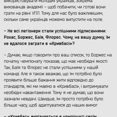
використовувати молодих українців, зокрема
вихованців академії - щоб побачити, чи готові вони
грати на рівні УПЛ. Тому для нас було важливішим,
скільки саме українців можемо випустити на поле.
- Не всі легіонери стали успішними підписаннями:
Рохас, Боржес, Баїя, Флорес. Чому, на вашу думку, їм
не вдалося заграти в «Кривбасі»?
- Думаю, якщо говорити про ваш список, то Боржес на
початку чемпіонату показав, що має необхідні якості.
Так, Баїя та Флорес не стали успішними у нашій
команді. Але я також вважаю, що їм потрібно було
проявити більше бажання жити відповідно до
стандартів, які ми маємо в «Кривбасі», і витримувати
необхідні навантаження. Тому я не думаю, що вони
зазнали невдачі. Швидше, їм просто потрібно було
більше часу, щоб адаптуватися до наших вимог.
- «Кривбас» вирізняється в чемпіонаті своїм