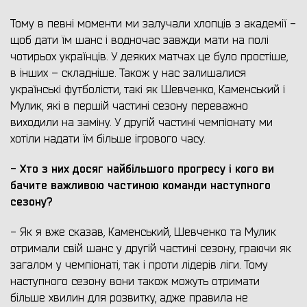
Тому в певні моменти ми залучали хлопців з академії -
щоб дати їм шанс і водночас завжди мати на полі
чотирьох українців. У деяких матчах це було простіше,
в інших – складніше. Також у нас залишалися
українські футболісти, такі як Шевченко, Каменський і
Мулик, які в першій частині сезону переважно
виходили на заміну. У другій частині чемпіонату ми
хотіли надати їм більше ігрового часу.
- Хто з них досяг найбільшого прогресу і кого ви
бачите важливою частиною команди наступного
сезону?
- Як я вже сказав, Каменський, Шевченко та Мулик
отримали свій шанс у другій частині сезону, граючи як
загалом у чемпіонаті, так і проти лідерів ліги. Тому
наступного сезону вони також можуть отримати
більше хвилин для розвитку, адже правила не