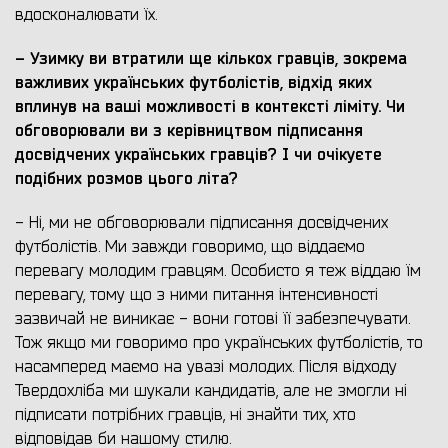
вдосконалювати їх.
– Узимку ви втратили ще кількох гравців, зокрема
важливих українських футболістів, відхід яких
вплинув на ваші можливості в контексті ліміту.
Чи
обговорювали ви з керівництвом підписання
досвідчених українських гравців? І чи очікуєте
подібних розмов цього літа?
- Ні, ми не обговорювали підписання досвідчених
футболістів. Ми завжди говоримо, що віддаємо
перевагу молодим гравцям. Особисто я теж віддаю їм
перевагу, тому що з ними питання інтенсивності
зазвичай не виникає - вони готові її забезпечувати.
Тож якщо ми говоримо про українських футболістів, то
насамперед маємо на увазі молодих. Після відходу
Твердохліба ми шукали кандидатів, але не змогли ні
підписати потрібних гравців, ні знайти тих, хто
відповідав би нашому стилю.