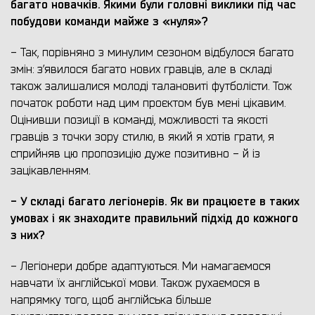
багато новачків. Якими були головні виклики під час
побудови команди майже з «нуля»?
- Так, порівняно з минулим сезоном відбулося багато
змін: з’явилося багато нових гравців, але в складі
також залишалися молоді талановиті футболісти. Тож
початок роботи над цим проєктом був мені цікавим.
Оцінивши позиції в команді, можливості та якості
гравців з точки зору стилю, в який я хотів грати, я
сприйняв цю пропозицію дуже позитивно - й із
зацікавленням.
- У складі багато легіонерів. Як ви працюєте в таких
умовах і як знаходите правильний підхід до кожного
з них?
- Легіонери добре адаптуються. Ми намагаємося
навчати їх англійської мови. Також рухаємося в
напрямку того, щоб англійська більше