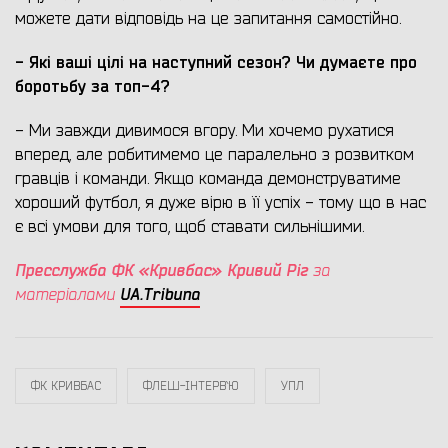
можете дати відповідь на це запитання самостійно.
- Які ваші цілі на наступний сезон? Чи думаєте про
боротьбу за топ-4?
- Ми завжди дивимося вгору. Ми хочемо рухатися
вперед, але робитимемо це паралельно з розвитком
гравців і команди. Якщо команда демонструватиме
хороший футбол, я дуже вірю в її успіх - тому що в нас
є всі умови для того, щоб ставати сильнішими.
Пресслужба ФК «Кривбас» Кривий Ріг
за
UA.Tribuna
матеріалами
ФК КРИВБАС
ФЛЕШ-ІНТЕРВ`Ю
УПЛ