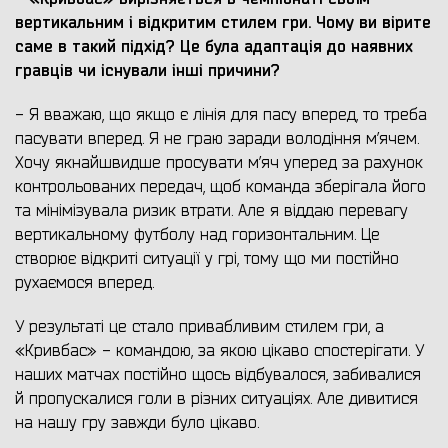
вертикальним і відкритим стилем гри. Чому ви вірите
саме в такий підхід? Це була адаптація до наявних
гравців чи існували інші причини?
- Я вважаю, що якщо є лінія для пасу вперед, то треба
пасувати вперед. Я не граю заради володіння м’ячем.
Хочу якнайшвидше просувати м’яч уперед за рахунок
контрольованих передач, щоб команда зберігала його
та мінімізувала ризик втрати. Але я віддаю перевагу
вертикальному футболу над горизонтальним. Це
створює відкриті ситуації у грі, тому що ми постійно
рухаємося вперед.
У результаті це стало привабливим стилем гри, а
«Кривбас» - командою, за якою цікаво спостерігати. У
наших матчах постійно щось відбувалося, забивалися
й пропускалися голи в різних ситуаціях. Але дивитися
на нашу гру завжди було цікаво.