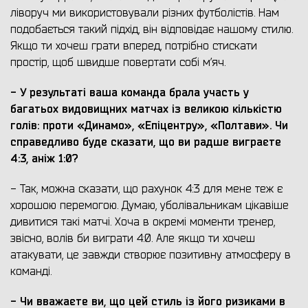
ліворуч ми використовували різних футболістів. Нам
подобається такий підхід, він відповідає нашому стилю.
Якщо ти хочеш грати вперед, потрібно стискати
простір, щоб швидше повертати собі м’яч.
- У результаті ваша команда брала участь у
багатьох видовищних матчах із великою кількістю
голів: проти «Динамо», «Епіцентру», «Полтави». Чи
справедливо буде сказати, що ви радше виграєте
4:3, аніж 1:0?
- Так, можна сказати, що рахунок 4:3 для мене теж є
хорошою перемогою. Думаю, уболівальникам цікавіше
дивитися такі матчі. Хоча в окремі моменти тренер,
звісно, волів би виграти 4:0. Але якщо ти хочеш
атакувати, це завжди створює позитивну атмосферу в
команді.
- Чи вважаєте ви, що цей стиль із його ризиками в