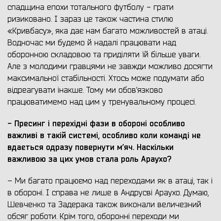
спадщина епохи тотального футболу - грати
ризиковано. І зараз це також частина стилю
«Кривбасу», яка дає нам багато можливостей в атаці.
Водночас ми будемо й надалі працювати над
оборонною складовою та приділяти їй більше уваги.
Але з молодими гравцями не завжди можливо досягти
максимальної стабільності. Хтось може подумати або
відреагувати інакше. Тому ми обов’язково
працюватимемо над цим у тренувальному процесі.
- Пресинг і перехідні фази в обороні особливо
важливі в такій системі, особливо коли команді не
вдається одразу повернути м’яч. Наскільки
важливою за цих умов стала роль Араухо?
– Ми багато працюємо над переходами як в атаці, так і
в обороні. І справа не лише в Андрусві Араухо. Думаю,
Шевченко та Задерака також виконали величезний
обсяг роботи. Крім того, оборонні переходи ми