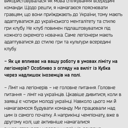
використовувалася як мова спілкування всередині
команди. Щодо решти, я намагаюся пояснювати
гравцям, що вони приїжджають до України, тому мають
адаптуватися до українського менталітету та стилю
гри клубу. Не клуб повинен підлаштовуватися під
кожного окремого новачка. Саме легіонери мають
адаптуватися до стилю гри та культури всередині
клубу.
- Як це впливає на вашу роботу в умовах ліміту на
легіонерів? Особливо з огляду на виліт із Кубка
через надлишок іноземців на полі.
- Ліміт на легіонерів - не головне питання. Головне
питання - ліміт на українців. Цікавіше дивитися, коли в
заявці є чотири молоді українці. Навколо цього ми й
намагаємося будувати команду. Ми працювали над
цим із самого початку. А наприкінці чемпіонату, вже в
другому колі, ще активніше намагалися