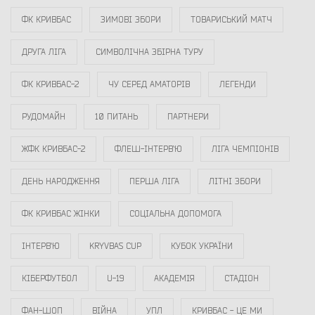
ФК КРИВБАС
ЗИМОВІ ЗБОРИ
ТОВАРИСЬКИЙ МАТЧ
ДРУГА ЛІГА
СИМВОЛІЧНА ЗБІРНА ТУРУ
ФК КРИВБАС-2
ЧУ СЕРЕД АМАТОРІВ
ЛЕГЕНДИ
РУДОМАЙН
10 ПИТАНЬ
ПАРТНЕРИ
ЖФК КРИВБАС-2
ФЛЕШ-ІНТЕРВ`Ю
ЛІГА ЧЕМПІОНІВ
ДЕНЬ НАРОДЖЕННЯ
ПЕРША ЛІГА
ЛІТНІ ЗБОРИ
ФК КРИВБАС ЖІНКИ
СОЦІАЛЬНА ДОПОМОГА
ІНТЕРВ`Ю
KRYVBAS CUP
КУБОК УКРАЇНИ
КІБЕРФУТБОЛ
U-19
АКАДЕМІЯ
СТАДІОН
ФАН-ШОП
ВІЙНА
УПЛ
КРИВБАС - ЦЕ МИ