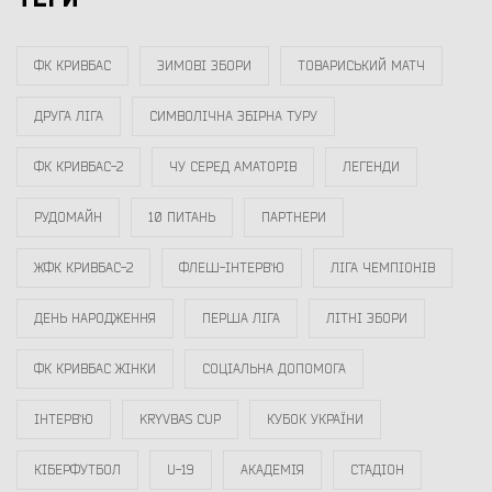
ФК КРИВБАС
ЗИМОВІ ЗБОРИ
ТОВАРИСЬКИЙ МАТЧ
ДРУГА ЛІГА
СИМВОЛІЧНА ЗБІРНА ТУРУ
ФК КРИВБАС-2
ЧУ СЕРЕД АМАТОРІВ
ЛЕГЕНДИ
РУДОМАЙН
10 ПИТАНЬ
ПАРТНЕРИ
ЖФК КРИВБАС-2
ФЛЕШ-ІНТЕРВ`Ю
ЛІГА ЧЕМПІОНІВ
ДЕНЬ НАРОДЖЕННЯ
ПЕРША ЛІГА
ЛІТНІ ЗБОРИ
ФК КРИВБАС ЖІНКИ
СОЦІАЛЬНА ДОПОМОГА
ІНТЕРВ`Ю
KRYVBAS CUP
КУБОК УКРАЇНИ
КІБЕРФУТБОЛ
U-19
АКАДЕМІЯ
СТАДІОН