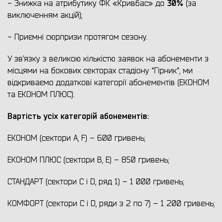
30%
- Знижка на атрибутику ФК «Кривбас» до
(за
виключенням акцій);
- Приємні сюрпризи протягом сезону.
У зв’язку з великою кількістю заявок на абонементи з
місцями на бокових секторах стадіону "Гірник", ми
відкриваємо додаткові категорії абонементів (ЕКОНОМ
та ЕКОНОМ ПЛЮС).
Вартість усіх категорій абонементів:
ЕКОНОМ (сектори A, F) – 600 гривень;
ЕКОНОМ ПЛЮС (сектори B, E) – 850 гривень;
СТАНДАРТ (сектори C і D, ряд 1) – 1 000 гривень;
КОМФОРТ (сектори C і D, ряди з 2 по 7) – 1 200 гривень;