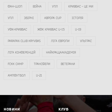
ФАН-ШОП
ВІЙНА
УПЛ
КРИВБАС - ЦЕ МИ
УПЛ
ЗБІРНІ
АВРОРА CUP
ІСТОРІЯ
УФК-КРИВБАС
ЖФК КРИВБАС U-15
U-19
PARAFAN CLUB KRYVBAS
ЛІГА ЄВРОПИ
УЛЬТРАС
ЛІГА КОНФЕРЕНЦІЙ
НАЙКРАЩААКАДЕМІЯ
FCKK CAMP
ТРАНСФЕРИ
ВЕТЕРАНИ
АМПФУТБОЛ
U-21
НОВИНИ
КЛУБ