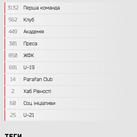
3132
Перша команда
562
Клуб
449
Академія
301
Преса
850
ЖФК
681
U-19
14
Parafan Club
2
Хаб Рівності
60
Соц. ініціативи
25
U-21
ТЕГИ