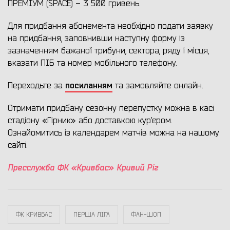
ПРЕМІУМ (SPACE) – 3 500 гривень.
Для придбання абонемента необхідно подати заявку
на придбання, заповнивши наступну форму із
зазначенням бажаної трибуни, сектора, ряду і місця,
вказати ПІБ та номер мобільного телефону.
посиланням
Переходьте за
та замовляйте онлайн.
Отримати придбану сезонну перепустку можна в касі
стадіону «Гірник» або доставкою кур’єром.
Ознайомитись із календарем матчів можна на нашому
сайті.
Пресслужба ФК «Кривбас» Кривий Ріг
ФК КРИВБАС
ПЕРША ЛІГА
ФАН-ШОП