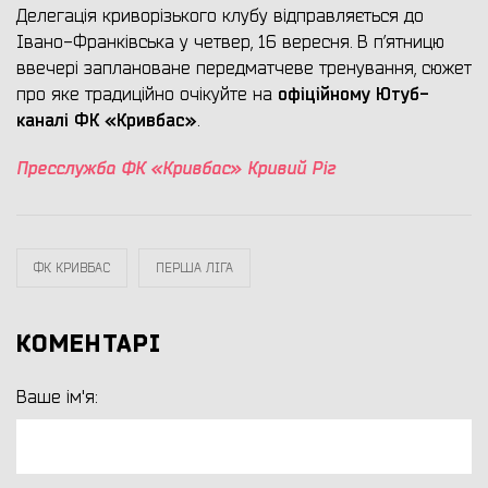
Делегація криворізького клубу відправляється до
Івано-Франківська у четвер, 16 вересня. В п’ятницю
ввечері заплановане передматчеве тренування, сюжет
офіційному Ютуб-
про яке традиційно очікуйте на
каналі ФК «Кривбас»
.
Пресслужба ФК «Кривбас» Кривий Ріг
ФК КРИВБАС
ПЕРША ЛІГА
КОМЕНТАРІ
Ваше ім'я: