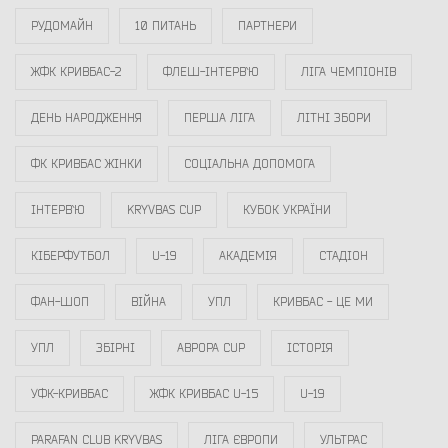
РУДОМАЙН
10 ПИТАНЬ
ПАРТНЕРИ
ЖФК КРИВБАС-2
ФЛЕШ-ІНТЕРВ`Ю
ЛІГА ЧЕМПІОНІВ
ДЕНЬ НАРОДЖЕННЯ
ПЕРША ЛІГА
ЛІТНІ ЗБОРИ
ФК КРИВБАС ЖІНКИ
СОЦІАЛЬНА ДОПОМОГА
ІНТЕРВ`Ю
KRYVBAS CUP
КУБОК УКРАЇНИ
КІБЕРФУТБОЛ
U-19
АКАДЕМІЯ
СТАДІОН
ФАН-ШОП
ВІЙНА
УПЛ
КРИВБАС - ЦЕ МИ
УПЛ
ЗБІРНІ
АВРОРА CUP
ІСТОРІЯ
УФК-КРИВБАС
ЖФК КРИВБАС U-15
U-19
PARAFAN CLUB KRYVBAS
ЛІГА ЄВРОПИ
УЛЬТРАС