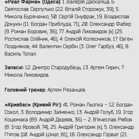
«
Реал Фарма
» (
Одеса
):
1. Валерій Даскаліца, 6.
Святослав Серпутько (22. Віталій Сторожук, 39), 5.
Микола Буряченко, 50. Сергій Онуфрак, 19. Владислав
Докукін (11. Богдан Приблуда, 71), 20. Олександр Фабер
(9. Роман Боровик, 36), 77. Андрій Лиховидов (к) (25.
Ростислав Олійник, 46), 4. Олексій Колесников, 17. Євген
Поздняков, 44. Валентин Сербін (3. Олег Гарбуз, 46), 8.
Василь Топал.
Запасні:
12. Дмитро Стародубець, 13. Артем Гирич, 7.
Микола Лиховидов.
Головний тренер:
Артем Рязанцев.
«Кривбас» (Кривий Ріг
):
41. Роман Льопка - 12. Богдан
Сокол, 3. Володимир Заїменко, 13. Андрій Голуб, 19. Ігор
Коцюмака (89. Андрій Дедяєв, 36) - 2. В'ячеслав Рябов
(8. Ігор Яровой, 74), 25. Андрій Григорик (к), 5. Олександр
П'ятов (10. Андрій Шмат, 81), 18. Олександр Горват (21.