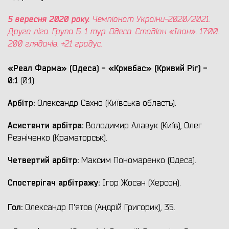
5 вересня 2020 року.
Чемпіонат України-2020/2021.
Друга ліга. Група Б. 1 тур.
Одеса. Стадіон «Іван». 17:00.
200 глядачів. +21 градус.
«
Реал Фарма
» (
Одеса)
- «Кривбас» (Кривий Ріг) -
0:1
(0:1)
Арбітр:
Олександр Сахно (Київська область).
Асистенти арбітра:
Володимир Алавук (Київ), Олег
Резніченко (Краматорськ).
Четвертий арбітр:
Максим Пономаренко (Одеса).
Спостерігач арбітражу:
Ігор Жосан (Херсон).
Гол:
Олександр П'ятов (Андрій Григорик), 35.