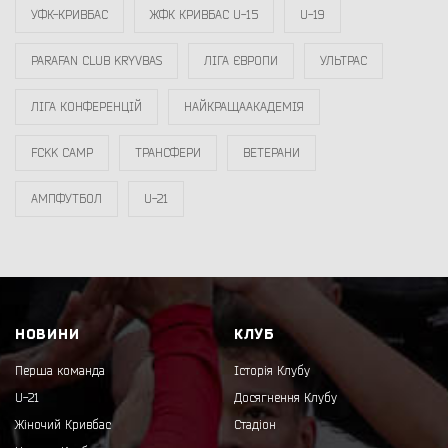
УФК-КРИВБАС
ЖФК КРИВБАС U-15
U-19
PARAFAN CLUB KRYVBAS
ЛІГА ЄВРОПИ
УЛЬТРАС
ЛІГА КОНФЕРЕНЦІЙ
НАЙКРАЩААКАДЕМІЯ
FCKK CAMP
ТРАНСФЕРИ
ВЕТЕРАНИ
АМПФУТБОЛ
U-21
НОВИНИ
КЛУБ
Перша команда
Історія Клубу
U-21
Досягнення Клубу
Жіночий Кривбас
Стадіон