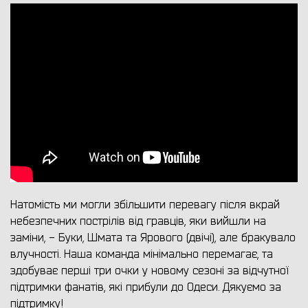
Натомість ми могли збільшити перевагу після вкрай
небезпечних пострілів від гравців, яки вийшли на
заміни, - Буки, Шмата та Ярового (двічі), але бракувало
влучності. Наша команда мінімально перемагає, та
здобуває перші три очки у новому сезоні за відчутної
підтримки фанатів, які прибули до Одеси. Дякуємо за
підтримку!