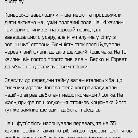
обстрілу.
Криворіжці заволодили ініціативою, та продовжили
діяти активно на чужій половині поля. На 14 хвилині
Григорик опинився на хорошій позиції для
завершального удару, але м'яч влучив у сітку із
зовнішньої сторони. Більшість атак гості будували
через лівий фланг, де діяв швидкий Коцюмака. На 19
хвилині він гостро прострілив, але ні Берко, ні Горват
до м'яча не дістались зовсім трішки.
Одесити до середини тайму запам'ятались хіба що
сильним ударом Топала після контрвипаду, коли
надійно зіграв дебютант нашої команди Льопка. На
жаль, прикре пошкодження отримав Коцюмака, його
тут же замінив ще один дебютант Дедяєв.
Наші футболісти нарощували перевагу, та на 35
хвилині забили такий потрібний до перерви гол. П'ятов