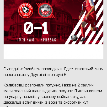
Сьогодні «Кривбас» проводив в Одесі стартовий матч
нового сезону Другої ліги в групі Б.
Кривбасівці розпочали потужно, і вже на 2 хвилині
мали реальний шанс відкрити рахунок. П'ятова вивели
на ударну позицію у карному майданчику, але
Даскаліца встиг вийти із воріт та скоротити кут