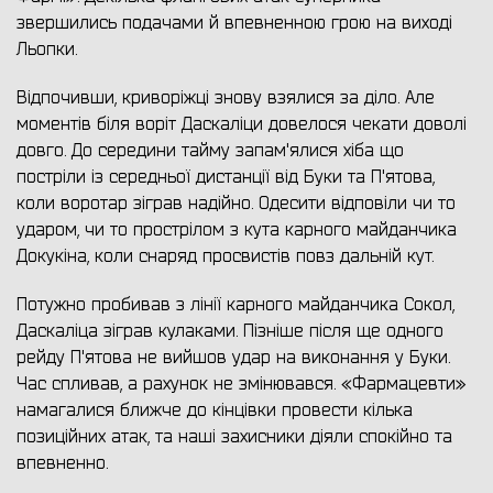
звершились подачами й впевненною грою на виході
Льопки.
Відпочивши, криворіжці знову взялися за діло. Але
моментів біля воріт Даскаліци довелося чекати доволі
довго. До середини тайму запам'ялися хіба що
постріли із середньої дистанції від Буки та П'ятова,
коли воротар зіграв надійно. Одесити відповіли чи то
ударом, чи то прострілом з кута карного майданчика
Докукіна, коли снаряд просвистів повз дальній кут.
Потужно пробивав з лінії карного майданчика Сокол,
Даскаліца зіграв кулаками. Пізніше після ще одного
рейду П'ятова не вийшов удар на виконання у Буки.
Час спливав, а рахунок не змінювався. «Фармацевти»
намагалися ближче до кінцівки провести кілька
позиційних атак, та наші захисники діяли спокійно та
впевненно.