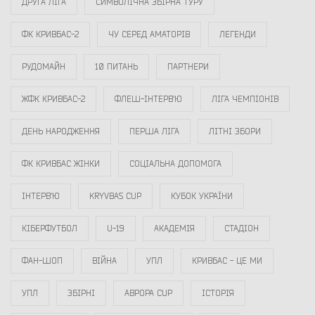
ДРУГА ЛІГА
СИМВОЛІЧНА ЗБІРНА ТУРУ
ФК КРИВБАС-2
ЧУ СЕРЕД АМАТОРІВ
ЛЕГЕНДИ
РУДОМАЙН
10 ПИТАНЬ
ПАРТНЕРИ
ЖФК КРИВБАС-2
ФЛЕШ-ІНТЕРВ`Ю
ЛІГА ЧЕМПІОНІВ
ДЕНЬ НАРОДЖЕННЯ
ПЕРША ЛІГА
ЛІТНІ ЗБОРИ
ФК КРИВБАС ЖІНКИ
СОЦІАЛЬНА ДОПОМОГА
ІНТЕРВ`Ю
KRYVBAS CUP
КУБОК УКРАЇНИ
КІБЕРФУТБОЛ
U-19
АКАДЕМІЯ
СТАДІОН
ФАН-ШОП
ВІЙНА
УПЛ
КРИВБАС - ЦЕ МИ
УПЛ
ЗБІРНІ
АВРОРА CUP
ІСТОРІЯ