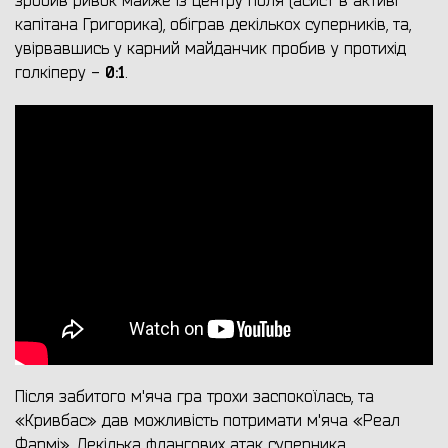
зробив ривок майже із центру поля (асист в активі
капітана Григорика), обіграв декількох суперників, та,
увірвавшись у карний майданчик пробив у протихід
0:1
голкіперу -
.
Після забитого м'яча гра трохи заспокоїлась, та
«Кривбас» дав можливість потримати м'яча «Реал
Фармі». Декілька флангових атак суперника