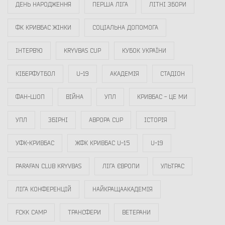
ДЕНЬ НАРОДЖЕННЯ
ПЕРША ЛІГА
ЛІТНІ ЗБОРИ
ФК КРИВБАС ЖІНКИ
СОЦІАЛЬНА ДОПОМОГА
ІНТЕРВ`Ю
KRYVBAS CUP
КУБОК УКРАЇНИ
КІБЕРФУТБОЛ
U-19
АКАДЕМІЯ
СТАДІОН
ФАН-ШОП
ВІЙНА
УПЛ
КРИВБАС - ЦЕ МИ
УПЛ
ЗБІРНІ
АВРОРА CUP
ІСТОРІЯ
УФК-КРИВБАС
ЖФК КРИВБАС U-15
U-19
PARAFAN CLUB KRYVBAS
ЛІГА ЄВРОПИ
УЛЬТРАС
ЛІГА КОНФЕРЕНЦІЙ
НАЙКРАЩААКАДЕМІЯ
FCKK CAMP
ТРАНСФЕРИ
ВЕТЕРАНИ