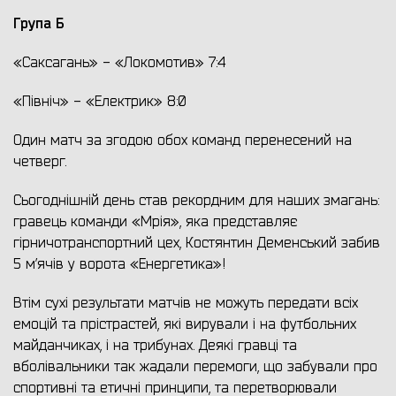
Група Б
«Саксагань» - «Локомотив» 7:4
«Північ» - «Електрик» 8:0
Один матч за згодою обох команд перенесений на
четверг.
Сьогоднішній день став рекордним для наших змагань:
гравець команди «Мрія», яка представляє
гірничотранспортний цех, Костянтин Деменський забив
5 м’ячів у ворота «Енергетика»!
Втім сухі результати матчів не можуть передати всіх
емоцій та прістрастей, які вирували і на футбольних
майданчиках, і на трибунах. Деякі гравці та
вболівальники так жадали перемоги, що забували про
спортивні та етичні принципи, та перетворювали