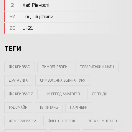
2
Хаб Рівності
60
Соц. ініціативи
26
U-21
ТЕГИ
ФК КРИВБАС
ЗИМОВІ ЗБОРИ
ТОВАРИСЬКИЙ МАТЧ
ДРУГА ЛІГА
СИМВОЛІЧНА ЗБІРНА ТУРУ
ФК КРИВБАС-2
ЧУ СЕРЕД АМАТОРІВ
ЛЕГЕНДИ
РУДОМАЙН
10 ПИТАНЬ
ПАРТНЕРИ
ЖФК КРИВБАС-2
ФЛЕШ-ІНТЕРВ`Ю
ЛІГА ЧЕМПІОНІВ