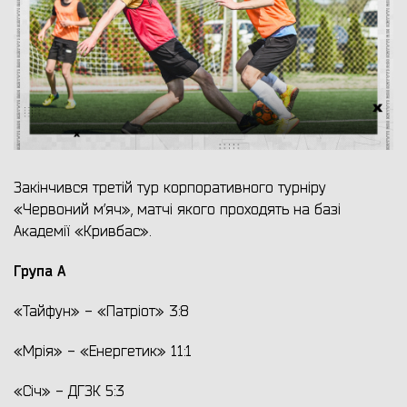
Закінчився третій тур корпоративного турніру
«Червоний м’яч», матчі якого проходять на базі
Академії «Кривбас».
Група А
«Тайфун» - «Патріот» 3:8
«Мрія» - «Енергетик» 11:1
«Січ» - ДГЗК 5:3