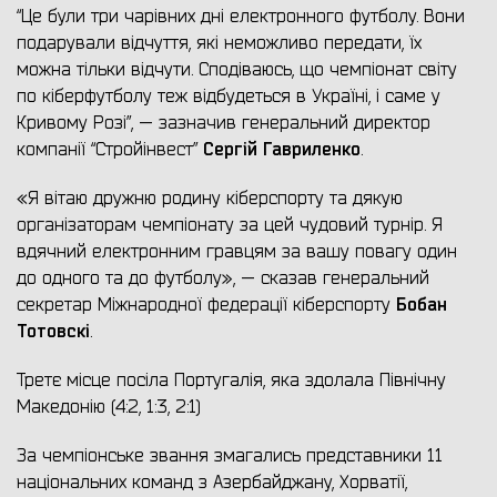
“Це були три чарівних дні електронного футболу. Вони
подарували відчуття, які неможливо передати, їх
можна тільки відчути. Сподіваюсь, що чемпіонат світу
по кіберфутболу теж відбудеться в Україні, і саме у
Кривому Розі”, — зазначив генеральний директор
Сергій Гавриленко
компанії “Стройінвест”
.
«Я вітаю дружню родину кіберспорту та дякую
організаторам чемпіонату за цей чудовий турнір. Я
вдячний електронним гравцям за вашу повагу один
до одного та до футболу», — сказав генеральний
Бобан
секретар Міжнародної федерації кіберспорту
Тотовскі
.
Третє місце посіла Португалія, яка здолала Північну
Македонію (4:2, 1:3, 2:1)
За чемпіонське звання змагались представники 11
національних команд з Азербайджану, Хорватії,