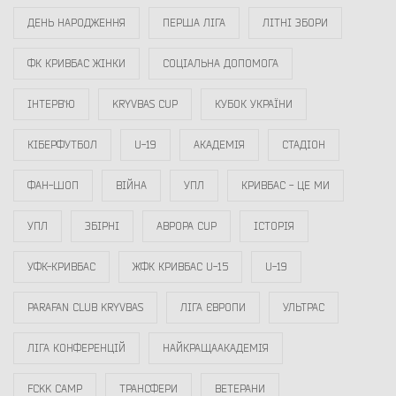
ДЕНЬ НАРОДЖЕННЯ
ПЕРША ЛІГА
ЛІТНІ ЗБОРИ
ФК КРИВБАС ЖІНКИ
СОЦІАЛЬНА ДОПОМОГА
ІНТЕРВ`Ю
KRYVBAS CUP
КУБОК УКРАЇНИ
КІБЕРФУТБОЛ
U-19
АКАДЕМІЯ
СТАДІОН
ФАН-ШОП
ВІЙНА
УПЛ
КРИВБАС - ЦЕ МИ
УПЛ
ЗБІРНІ
АВРОРА CUP
ІСТОРІЯ
УФК-КРИВБАС
ЖФК КРИВБАС U-15
U-19
PARAFAN CLUB KRYVBAS
ЛІГА ЄВРОПИ
УЛЬТРАС
ЛІГА КОНФЕРЕНЦІЙ
НАЙКРАЩААКАДЕМІЯ
FCKK CAMP
ТРАНСФЕРИ
ВЕТЕРАНИ