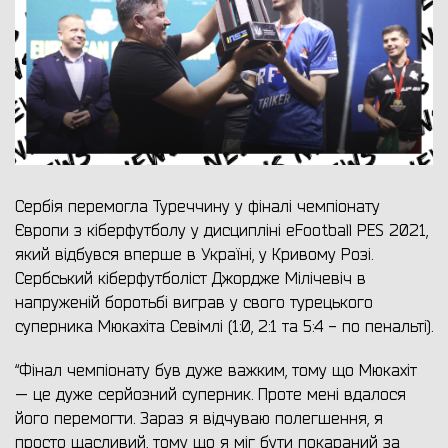
Сербія перемогла Туреччину у фіналі чемпіонату
Європи з кіберфутболу у дисципліні eFootball PES 2021,
який відбувся вперше в Україні, у Кривому Розі.
Сербський кіберфутболіст Джордже Мілічевіч в
напруженій боротьбі виграв у свого турецького
суперника Мюкахіта Севімлі (1:0, 2:1 та 5:4 - по пенальті).
“Фінал чемпіонату був дуже важким, тому що Мюкахіт
— це дуже серйозний суперник. Проте мені вдалося
його перемогти. Зараз я відчуваю полегшення, я
просто щасливий, тому що я міг бути покараний за