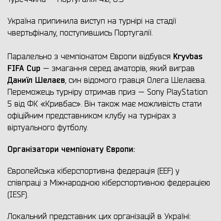
Україна припинила виступ на турнірі на стадії
чвертьфіналу, поступившись Португалії.
Kryvbas
Паралельно з чемпіонатом Європи відбувся
FIFA Cup
— змагання серед аматорів, який виграв
Даниїл Шелаєв
, син відомого гравця Олега Шелаєва.
Переможець турніру отримав приз — Sony PlayStation
5 від ФК «Кривбас». Він також має можливість стати
офіційним представником клубу на турнірах з
віртуального футболу.
Організатори чемпіонату Європи:
Європейська кіберспортивна федерація (EEF) у
співпраці з Міжнародною кіберспортивною федерацією
(IESF).
Локальний представник цих організацій в Україні: