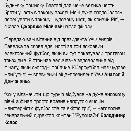
будь-яку помилку. Взагалі для мене велика честь
брати участь в такому заході. Мені дуже сподобалось
перебувати в такому чудовому місті, як Кривий Ріг”, —
Джордже Мілічевіч
сказав
після фіналу.
“Передаю вам вітання від президента УАФ Андрія
Павелка та слова вдячності за той яскравий
електронний футбол, який ви тут показували протягом
трьох днів. Я отримав величезне задоволення від
фіналу, який сьогодні побачив. Кіберфутбол має чудове
Анатолій
майбутнє”, — впевнений віце-президент УАФ
Дем’яненко
.
“Хочу відзначити, що турнір відбувся на дуже високому
рівні, а фінал просто вразив напругою емоцій,
майстерністю футболістів та якістю гри”, — наголосив
Володимир
генеральний директор компанії “Рудомайн”
Колос
.