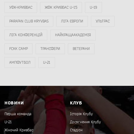
УФК-КРИВБАС
ЖФК КРИВБАС U-15
U-19
PARAFAN CLUB KRYVBAS
ЛІГА ЄВРОПИ
УЛЬТРАС
ЛІГА КОНФЕРЕНЦІЙ
НАЙКРАЩААКАДЕМІЯ
FCKK CAMP
ТРАНСФЕРИ
ВЕТЕРАНИ
АМПФУТБОЛ
U-21
НОВИНИ
КЛУБ
Перша команда
Історія Клубу
U-21
Досягнення Клубу
Жіночий Кривбас
Стадіон