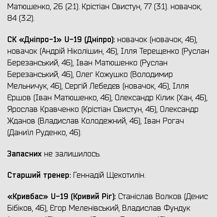
Матюшенко, 26 (2:1). Крістіан Свистун, 77 (3:1). новачок,
84 (3:2).
СК «Дніпро-1» U-19 (Дніпро):
новачок (новачок, 46),
новачок (Андрій Ніколішин, 46), Ілля Терещенко (Руслан
Березанський, 46), Іван Матюшенко (Руслан
Березанський, 46), Олег Кожушко (Володимир
Мельничук, 46), Сергій Лебедєв (новачок, 46), Ілля
Єршов (Іван Матюшенко, 46), Олександр Кілик (Хан, 46),
Ярослав Кравченко (Крістіан Свистун, 46), Олександр
Жданов (Владислав Колодежний, 46), Іван Рогач
(Даниїл Руденко, 46).
Запасних
не залишилось.
Старший тренер:
Геннадій Щекотилін.
«Кривбас» U-19 (Кривий Ріг):
Станіслав Волков (Денис
Бібіков, 46), Єгор Меленівський, Владислав Фундук