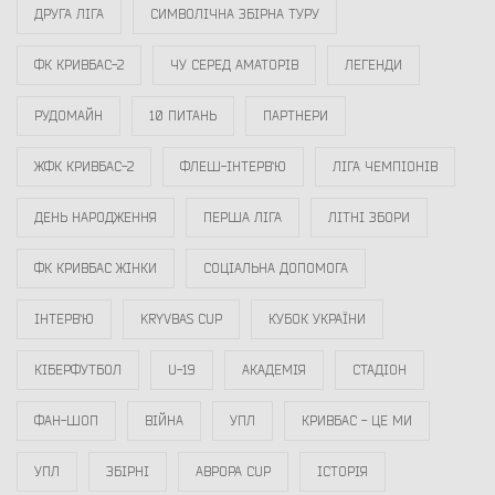
ДРУГА ЛІГА
СИМВОЛІЧНА ЗБІРНА ТУРУ
ФК КРИВБАС-2
ЧУ СЕРЕД АМАТОРІВ
ЛЕГЕНДИ
РУДОМАЙН
10 ПИТАНЬ
ПАРТНЕРИ
ЖФК КРИВБАС-2
ФЛЕШ-ІНТЕРВ`Ю
ЛІГА ЧЕМПІОНІВ
ДЕНЬ НАРОДЖЕННЯ
ПЕРША ЛІГА
ЛІТНІ ЗБОРИ
ФК КРИВБАС ЖІНКИ
СОЦІАЛЬНА ДОПОМОГА
ІНТЕРВ`Ю
KRYVBAS CUP
КУБОК УКРАЇНИ
КІБЕРФУТБОЛ
U-19
АКАДЕМІЯ
СТАДІОН
ФАН-ШОП
ВІЙНА
УПЛ
КРИВБАС - ЦЕ МИ
УПЛ
ЗБІРНІ
АВРОРА CUP
ІСТОРІЯ