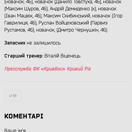
(новачок, 46), новачок (Данило Товстуха, 46), новачок
(Максим Шуров, 46), Андрій Демиденко (к), новачок
(Іван Маціюк, 46), Максим Скибинський, новачок (Ігор
Гаврилиця, 46), Руслан Войцеховський (Парвиз
Рустамов, 46), новачок, (Дмитро Чернушкін, 46).
Запасних
не залишилось.
Старший тренер:
Віталій Віценець.
Пресслужба ФК «Кривбас» Кривий Ріг
U-19
КОМЕНТАРІ
Ваше ім'я: