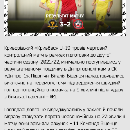
Криворізький «Кривбас» U-19 провів черговий
контрольний матч в рамках підготовки до другої
частини сезону-2021/22, мінімально поступившись у
результативному поєдинку в Дніпрі одноліткам з СК
«Дніпро-1». Підопічні Віталія Віценця налаштовувались
виключно на перемогу, тому підтвердження швидкий
гол від потенційного новачка на 9 хвилині після удару
0:1
з близької відстані -
.
Господарі довго не відсиджувались у захисті й почали
відразу атакувати ворота червоно-білих: на 20 хвилині
1:1
матчу вони зрівняли рахунок -
. Команда Віценця