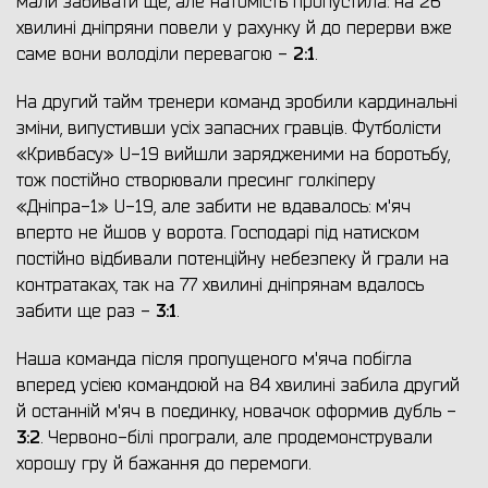
мали забивати ще, але натомість пропустила: на 26
хвилині дніпряни повели у рахунку й до перерви вже
2:1
саме вони володіли перевагою -
.
На другий тайм тренери команд зробили кардинальні
зміни, випустивши усіх запасних гравців. Футболісти
«Кривбасу» U-19 вийшли зарядженими на боротьбу,
тож постійно створювали пресинг голкіперу
«Дніпра-1» U-19, але забити не вдавалось: м'яч
вперто не йшов у ворота. Господарі під натиском
постійно відбивали потенційну небезпеку й грали на
контратаках, так на 77 хвилині дніпрянам вдалось
3:1
забити ще раз -
.
Наша команда після пропущеного м'яча побігла
вперед усією командоюй на 84 хвилині забила другий
й останній м'яч в поєдинку, новачок оформив дубль -
3:2
. Червоно-білі програли, але продемонстрували
хорошу гру й бажання до перемоги.