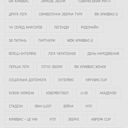
ФК КРИВБАС
ЗИМОВІ ЗБОРИ
ТОВАРИСЬКИЙ МАТЧ
ДРУГА ЛІГА
СИМВОЛІЧНА ЗБІРНА ТУРУ
ФК КРИВБАС-2
ЧУ СЕРЕД АМАТОРІВ
ЛЕГЕНДИ
РУДОМАЙН
10 ПИТАНЬ
ПАРТНЕРИ
ЖФК КРИВБАС-2
ФЛЕШ-ІНТЕРВ`Ю
ЛІГА ЧЕМПІОНІВ
ДЕНЬ НАРОДЖЕННЯ
ПЕРША ЛІГА
ЛІТНІ ЗБОРИ
ФК КРИВБАС ЖІНКИ
СОЦІАЛЬНА ДОПОМОГА
ІНТЕРВ`Ю
KRYVBAS CUP
КУБОК УКРАЇНИ
КІБЕРФУТБОЛ
U-19
АКАДЕМІЯ
СТАДІОН
ФАН-ШОП
ВІЙНА
УПЛ
КРИВБАС - ЦЕ МИ
УПЛ
ЗБІРНІ
АВРОРА CUP