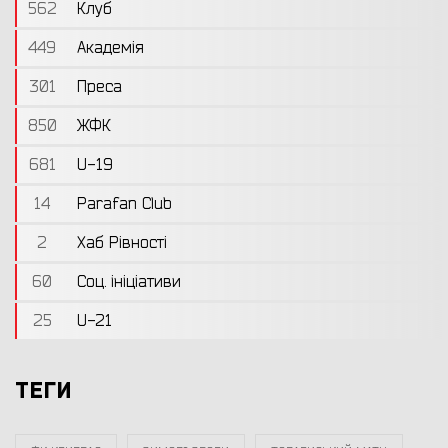
562
Клуб
449
Академія
301
Преса
850
ЖФК
681
U-19
14
Parafan Club
2
Хаб Рівності
60
Соц. ініціативи
25
U-21
ТЕГИ