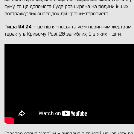
суму, то ця допомога буде розширена на родини інших
постраждалих внаслідок дій країни-терориста.
Тиша 04.04
- це пісня-посвята усім невинним жертвам
теракту в Кривому Розі. 20 загиблих, 9 з яких - діти.
Сталеве серце України - вирване з грудей, ненависть до