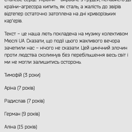
країни-агресора кипить, як сталь, а жалість до звірів
відтепер остаточно затоплена на дні криворізьких
карʼєрів.
Текст - це наша лють покладена на музику колективом
Мюслі UA. Сказати, що події цього жахливого вечора
зачепили нас - нічого не сказати. Цей цинічний злочин
проти людства сколихнув без перебільшення весь світ і
ми не могли залишитись осторонь.
Тимофій (3 роки)
Аріна (7 років)
Радислав (7 років)
Герман (9 років)
Аліна (15 років)