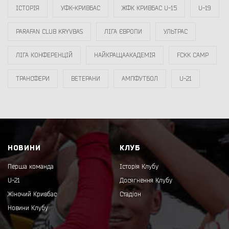
ІСТОРІЯ
УФК-КРИВБАС
ЖФК КРИВБАС U-15
U-19
PARAFAN CLUB KRYVBAS
ЛІГА ЄВРОПИ
УЛЬТРАС
ЛІГА КОНФЕРЕНЦІЙ
НАЙКРАЩААКАДЕМІЯ
FCKK CAMP
ТРАНСФЕРИ
ВЕТЕРАНИ
АМПФУТБОЛ
U-21
НОВИНИ
КЛУБ
Перша команда
Історія Клубу
U-21
Досягнення Клубу
Жіночий Кривбас
Стадіон
Новини Клубу