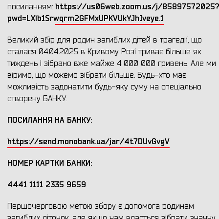
https://us06web.zoom.us/j/85897572025
посиланням:
pwd=LXlb1Srwqrm2GFMxUPKVUkYJhIveye.1
Великий збір для родин загиблих дітей в трагедії, що
сталася 04.04.2025 в Кривому Розі триває більше як
тиждень і зібрано вже майже 4 000 000 гривень. Але ми
віримо, що можемо зібрати більше. Будь-хто має
можливість задонатити будь-яку суму на спеціально
створену БАНКУ.
ПОСИЛАННЯ НА БАНКУ:
https://send.monobank.ua/jar/4t7DUvGvgV
НОМЕР КАРТКИ БАНКИ:
4441 1111 2335 9659
Першочерговою метою збору є допомога родинам
загиблих діточок, але якщо нам вдасться зібрати значну